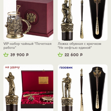
VIP-набор чайный "Почетная
Ложка обувная с крючком
работа"
"Не нефтью единой"
39 900
Р
22 600
Р