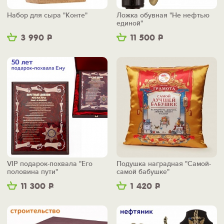
Набор для сыра "Конте"
Ложка обувная "Не нефтью
единой"
3 990
Р
11 500
Р
VIP подарок-похвала "Его
Подушка наградная "Самой-
половина пути"
самой бабушке"
11 300
Р
1 420
Р