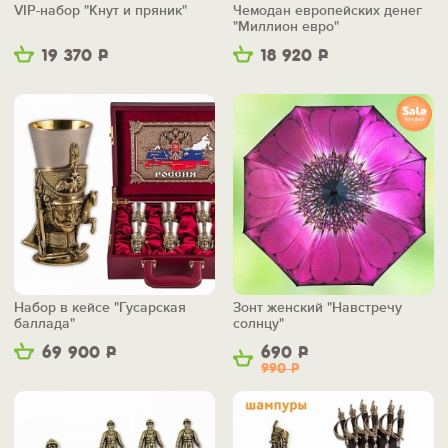
VIP-набор "Кнут и пряник"
Чемодан европейских денег
"Миллион евро"
19 370
Р
18 920
Р
Набор в кейсе "Гусарская
Зонт женский "Навстречу
баллада"
солнцу"
69 900
Р
690
Р
990
Р