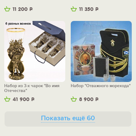
11 200
Р
11 350
Р
Набор из 3-х чарок "Во имя
Набор "Отважного морехода"
Отечества"
41 900
Р
8 900
Р
Показать ещё 60