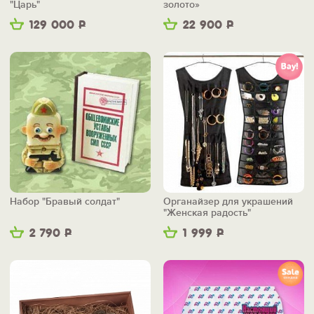
"Царь"
золото»
129 000
Р
22 900
Р
Набор "Бравый солдат"
Органайзер для украшений
"Женская радость"
2 790
Р
1 999
Р