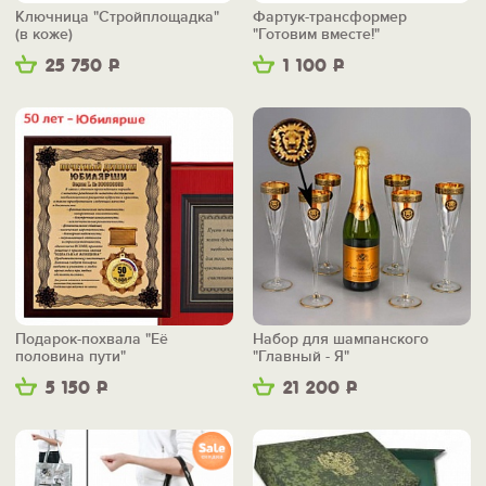
Ключница "Стройплощадка"
Фартук-трансформер
(в коже)
"Готовим вместе!"
25 750
Р
1 100
Р
Подарок-похвала "Её
Набор для шампанского
половина пути"
"Главный - Я"
5 150
Р
21 200
Р