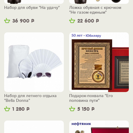
Набор для обуви "На удачу"
Ложка обувная с крючком
"Не газом единым"
36 900
Р
22 600
Р
Набор для летнего отдыха
Подарок-похвала "Его
"Bella Donna"
половина пути"
1 280
Р
5 150
Р