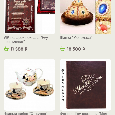
VIP подарок-похвала "Ему-
Шапка "Мономаха"
шестьдесят!"
11 300
Р
10 500
Р
Чайный набор "От кутюр"
Фотоальбом кожаный "Моя