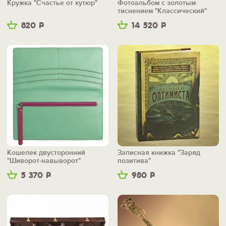
Кружка "Счастье от кутюр"
Фотоальбом с золотым
тиснением "Классический"
820
Р
14 520
Р
Кошелек двусторонний
Записная книжка "Заряд
"Шиворот-навыворот"
позитива"
5 370
Р
980
Р