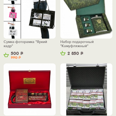
Сумка-фоторамка "Яркий
Набор подарочный
кадр"
"Камуфляжный"
500
Р
2 850
Р
990
Р