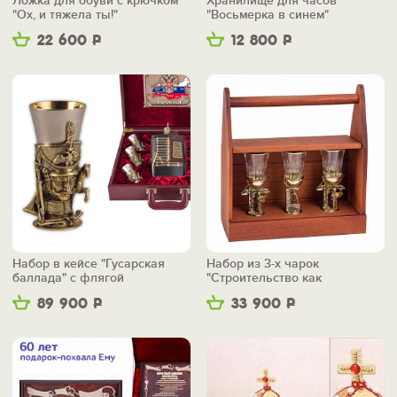
Ложка для обуви с крючком
Хранилище для часов
"Ох, и тяжела ты!"
"Восьмерка в синем"
22 600
Р
12 800
Р
Набор в кейсе "Гусарская
Набор из 3-х чарок
баллада" с флягой
"Строительство как
искусство" в ящике
89 900
Р
33 900
Р