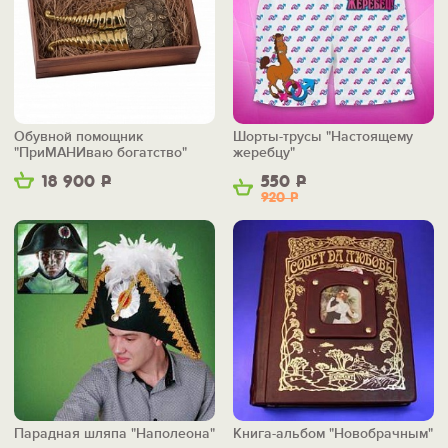
Обувной помощник
Шорты-трусы "Настоящему
"ПриМАНИваю богатство"
жеребцу"
18 900
Р
550
Р
920
Р
Парадная шляпа "Наполеона"
Книга-альбом "Новобрачным"