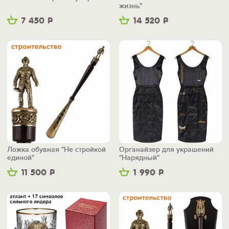
жизнь"
7 450
Р
14 520
Р
Ложка обувная "Не стройкой
Органайзер для украшений
единой"
"Нарядный"
11 500
Р
1 990
Р