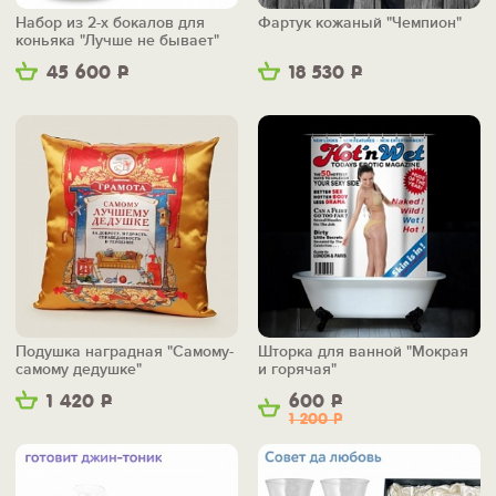
Набор из 2-х бокалов для
Фартук кожаный "Чемпион"
коньяка "Лучше не бывает"
45 600
Р
18 530
Р
Подушка наградная "Самому-
Шторка для ванной "Мокрая
самому дедушке"
и горячая"
1 420
Р
600
Р
1 200
Р