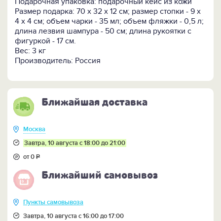
Подарочная упаковка: подарочный кейс из кожи
декорирована чеканными накладками. Ручки
Размер подарка: 70 х 32 х 12 см; размер стопки - 9 х
шампуров и рукоять ножа с чеканными накладками
4 х 4 см; объем чарки - 35 мл; объем фляжки - 0,5 л;
выточены из ценной древесины дерева венге.
длина лезвия шампура - 50 см; длина рукоятки с
фигуркой - 17 см.
При комплектации набора Вы можете выбрать
Вес: 3 кг
вариант
декора стопок и шампуров, для этого
Производитель: Россия
следует связаться с менеджером.
Кому подарить:
Воинам и защитникам Отечества,
ветеранам вооруженных сил и выпускникам
Ближайшая доставка
военных вузов. Подарок украсит семейный
праздник и официальное торжество.
Москва
Завтра, 10 августа с 18:00 до 21:00
от 0
Р
Ближайший самовывоз
Пункты самовывоза
Завтра, 10 августа с 16:00 до 17:00