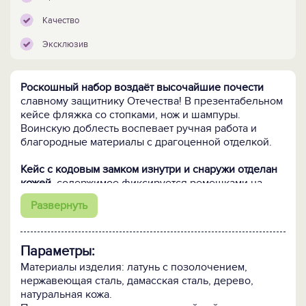
Качество
Эксклюзив
Роскошный набор воздаёт высочайшие почести
славному защитнику Отечества! В презентабельном
кейсе фляжка со стопками, нож и шампуры.
Воинскую доблесть воспевает ручная работа и
благородные материалы с драгоценной отделкой.
Кейс с кодовым замком изнутри и снаружи отделан
кожей,
содержимое фиксируется ремешками на
пряжках и кнопках. Кожаный декор стальной
Развернуть
фляжки дополнен латунным гербом. В технике
художественного литья исполнены латунные стопки
и навершия шампуров, искусность работы
Параметры:
подчёркнута натуральной позолотой. В декоре
использованы скульптурные изображения воинов
Материалы изделия: латунь с позолочением,
разных эпох и родов войск. В ножнах из толстой
нержавеющая сталь, дамасская сталь, дерево,
кожи - элитной выделки охотничий нож из
натуральная кожа.
дамасской стали: рукоять из ценной древесины