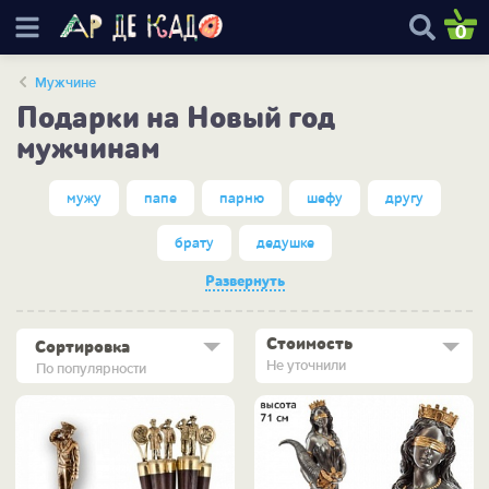
0
Мужчине
Подарки на Новый год
мужчинам
мужу
папе
парню
шефу
другу
брату
дедушке
Развернуть
Стоимость
Сортировка
Не уточнили
По популярности