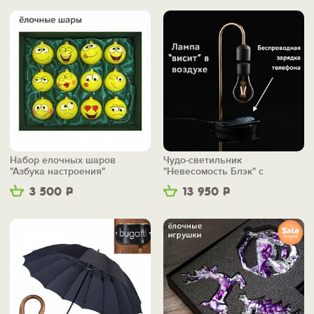
Набор елочных шаров
Чудо-светильник
"Азбука настроения"
"Невесомость Блэк" с
беспроводной зарядкой
3 500
Р
13 950
Р