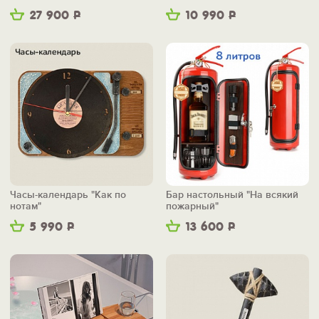
маленьким"
27 900
Р
10 990
Р
Часы-календарь "Как по
Бар настольный "На всякий
нотам"
пожарный"
5 990
Р
13 600
Р