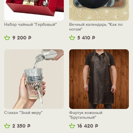
Набор чайный "Гербовый"
Вечный календарь "Как по
нотам"
9 200
Р
5 410
Р
Стакан "Знай меру"
Фартук кожаный
"Брутальный"
2 350
Р
16 420
Р