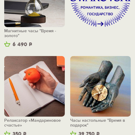
Магнитные часы "Время -
золото"
6 490
Р
Релаксатор «Мандариновое
Часы настольные "Время в
счастье»
подарок"
350
Р
39 750
Р