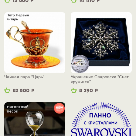
13 800
Р
14 410
Р
Чайная пара "Царь"
Украшение Сваровски "Снег
кружится"
82 500
Р
8 290
Р