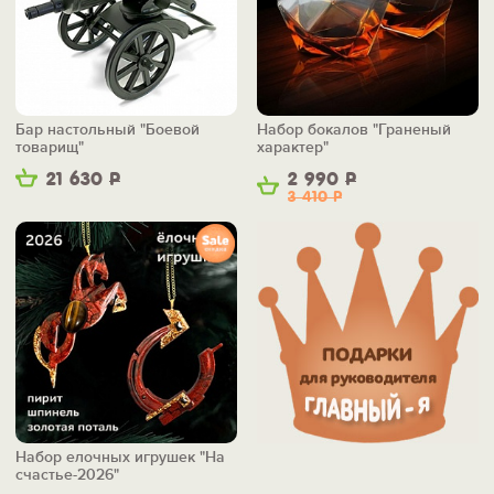
Бар настольный "Боевой
Набор бокалов "Граненый
товарищ"
характер"
21 630
Р
2 990
Р
3 410
Р
Набор елочных игрушек "На
счастье-2026"