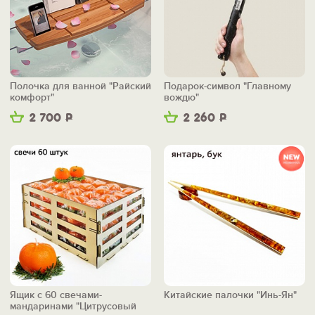
Полочка для ванной "Райский
Подарок-символ "Главному
комфорт"
вождю"
2 700
Р
2 260
Р
Ящик с 60 свечами-
Китайские палочки "Инь-Ян"
мандаринами "Цитрусовый