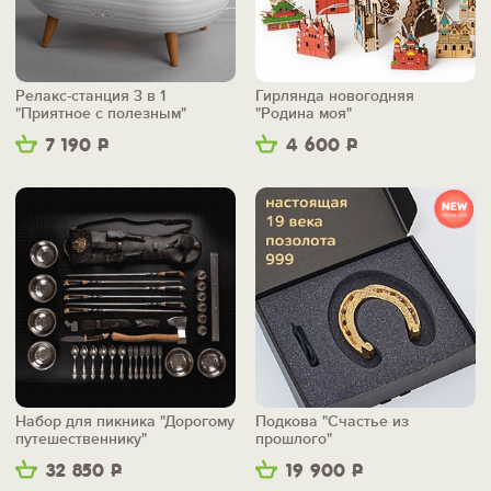
Релакс-станция 3 в 1
Гирлянда новогодняя
"Приятное с полезным"
"Родина моя"
7 190
Р
4 600
Р
Набор для пикника "Дорогому
Подкова "Счастье из
путешественнику"
прошлого"
32 850
Р
19 900
Р