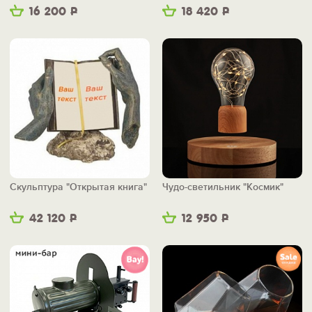
бум"
16 200
Р
18 420
Р
Скульптура "Открытая книга"
Чудо-светильник "Космик"
42 120
Р
12 950
Р