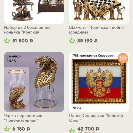
Набор из 2 бокалов для
Шахматы "Троянская война"
коньяка "Крепкий
(средние)
фундамент"
51 800
Р
38 190
Р
Чарка-перевертыш
Панно Сваровски "Золотой
"Повелительная"
Орел"
6 180
Р
42 700
Р