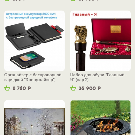
Органайзер с беспроводной
Набор для обуви "Главный -
зарядкой "Энерджайзер",
Я" (вар.2)
вер.2
8 760
Р
36 900
Р