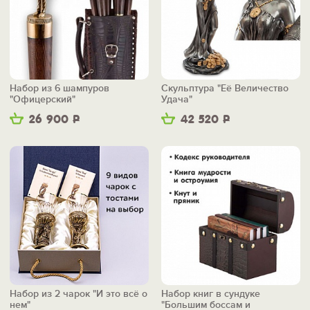
Набор из 6 шампуров
Скульптура "Её Величество
"Офицерский"
Удача"
26 900
Р
42 520
Р
Набор из 2 чарок "И это всё о
Набор книг в сундуке
нем"
"Большим боссам и