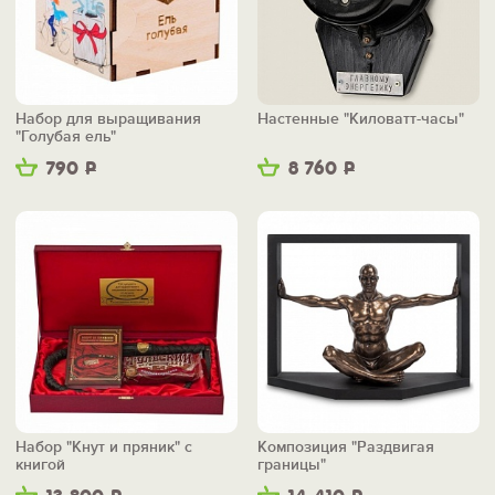
Набор для выращивания
Настенные "Киловатт-часы"
"Голубая ель"
790
Р
8 760
Р
Набор "Кнут и пряник" с
Композиция "Раздвигая
книгой
границы"