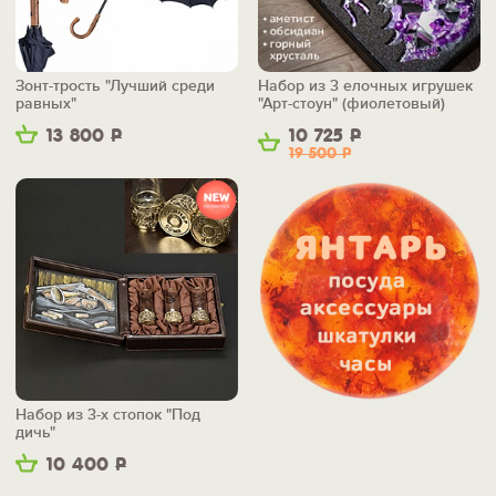
Зонт-трость "Лучший среди
Набор из 3 елочных игрушек
равных"
"Арт-стоун" (фиолетовый)
13 800
Р
10 725
Р
19 500
Р
Набор из 3-х стопок "Под
дичь"
10 400
Р