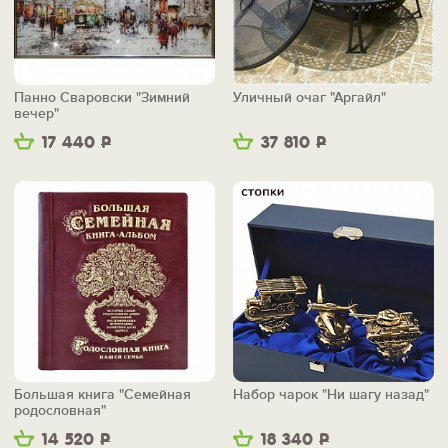
Панно Сваровски "Зимний
Уличный очаг "Аргайл"
вечер"
17 440
Р
37 810
Р
Большая книга "Семейная
Набор чарок "Ни шагу назад"
родословная"
14 520
Р
18 340
Р