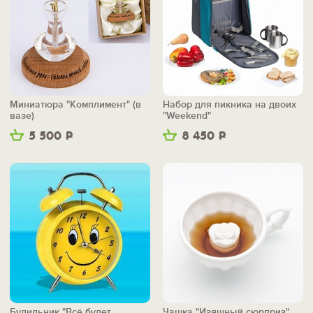
Миниатюра "Комплимент" (в
Набор для пикника на двоих
вазе)
"Weekend"
5 500
Р
8 450
Р
Будильник "Всё будет
Чашка "Изящный сюрприз"