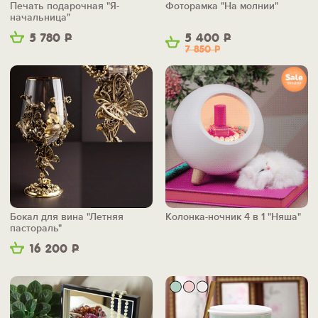
Печать подарочная "Я-
Фоторамка "На молнии"
начальница"
5 780
Р
5 400
Р
7 850
Р
Бокал для вина "Летняя
Колонка-ночник 4 в 1 "Няша"
пастораль"
16 200
Р