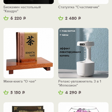
Биокамин настольный
Статуэтка "Счастливчик"
"Квадро"
6 220
Р
2 480
Р
Мини-книга "О чае"
Релакс-увлажнитель 3 в 1
"Иллюзион"
5 150
Р
4 290
Р