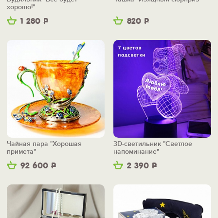
хорошо!"
1 280
Р
820
Р
Чайная пара "Хорошая
3D-светильник "Светлое
примета"
напоминание"
92 600
Р
2 390
Р