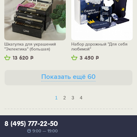
Шкатулка для украшений
Набор дорожный "Для себя
"Эклектика" (большая)
любимой"
13 620
Р
3 450
Р
Показать ещё 60
1
2
3
4
8 (495) 777-22-50
9:00 — 19:00