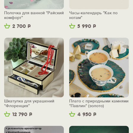
Полочка для ванной "Райский
Часы-календарь "Как по
комфорт"
нотам"
2 700
Р
5 990
Р
Шкатулка для украшений
Плато с природными камнями
"Флоренция"
"Павлин" (золото)
12 790
Р
4 950
Р