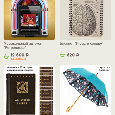
Музыкальный автомат
Блокнот "И уму, и сердцу"
"Ретродиско"
12 600
Р
620
Р
14 600
Р