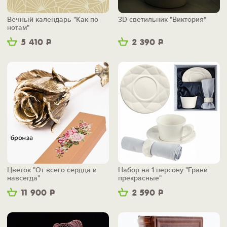
Вечный календарь "Как по
3D-светильник "Виктория"
нотам"
5 410
Р
2 390
Р
Цветок "От всего сердца и
Набор на 1 персону "Грани
навсегда"
прекрасные"
11 900
Р
2 590
Р