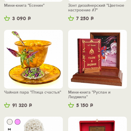
Мини-книга "Есенин"
Зонт дизайнерский "Цветное
настроение #7"
3 090
Р
7 250
Р
Чайная пара "Птица счастья"
Мини-книга "Руслан и
Людмила"
91 320
Р
5 150
Р