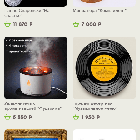
Панно Сваровски "На
Миниатюра "Комплимент"
счастье"
11 870
Р
7 000
Р
Увлажнитель с
Тарелка десертная
ароматизацией "Фудзияма"
"Музыкальное меню"
5 550
Р
1 950
Р