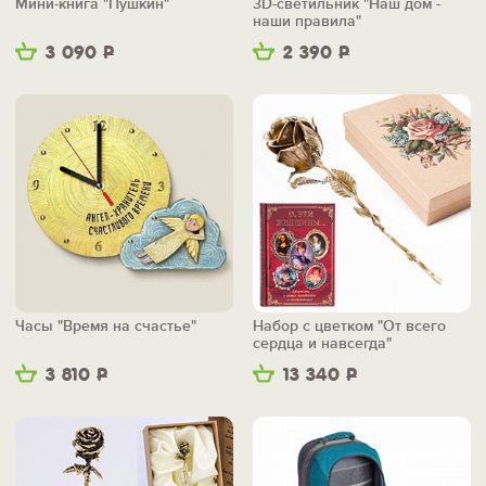
Мини-книга "Пушкин"
3D-светильник "Наш дом -
наши правила"
3 090
Р
2 390
Р
Часы "Время на счастье"
Набор с цветком "От всего
сердца и навсегда"
3 810
Р
13 340
Р