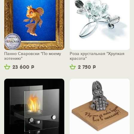
Панно Сваровски "По моему
Роза хрустальная "Хрупкая
хотению"
красота"
23 600
Р
2 750
Р