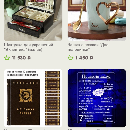
Шкатулка для украшений
Чашка с ложкой "Две
"Эклектика" (малая)
половинки"
11 530
Р
1 450
Р