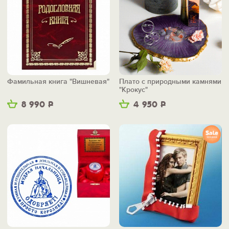
Фамильная книга "Вишневая"
Плато с природными камнями
"Крокус"
8 990
Р
4 950
Р