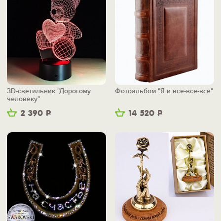
3D-светильник "Дорогому
Фотоальбом "Я и все-все-все"
человеку"
2 390
Р
14 520
Р