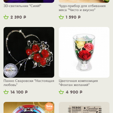
3D-светильник "Сияй!"
Чудо-прибор для отбивания
мяса "Чисто и вкусно"
2 390
Р
1 590
Р
Панно Сваровски "Настоящая
Цветочная композиция
любовь"
"Фонтан желаний"
14 100
Р
4 900
Р