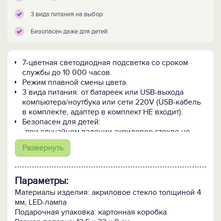
3 вида питания на выбор
Безопасен даже для детей
7-цветная светодиодная подсветка со сроком
службы до 10 000 часов.
Режим плавной смены цвета.
3 вида питания: от батареек или USB-выхода
компьютера/ноутбука или сети 220V (USB-кабель
в комплекте, адаптер в комплект НЕ входит).
Безопасен для детей:
- при случайном падении акриловое стекло не
разбивается на осколки;
Развернуть
- питание от батареек или USB-источника убережёт
от удара электрическим током 220В;
- ABS пластик не токсичен и не имеет запаха.
Параметры:
ПОСМОТРИТЕ ЕЩЕ:
Материалы изделия: акриловое стекло толщиной 4
-
Точно такой же светильник с надписью "Люблю тебя!"
мм, LED-лампа
>>
Подарочная упаковка: картонная коробка
-
Все 3D-светильники >>