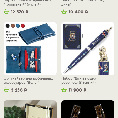
Бар настольно-переносной
Набор из 3-х стопок "Под
"Топливный" (малый)
дичь"
12 570
Р
10 400
Р
Органайзер для мобильных
Набор "Для высших
аксессуаров "Вольт"
резолюций" (синий)
3 250
Р
11 900
Р