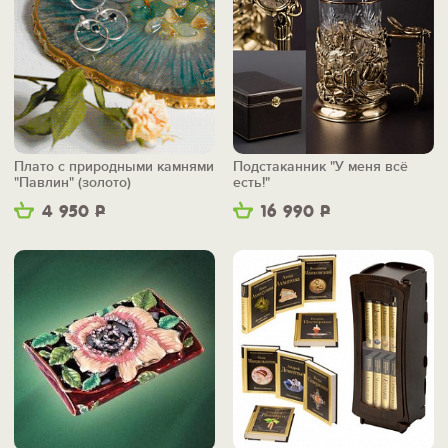
Плато с природными камнями
Подстаканник "У меня всё
"Павлин" (золото)
есть!"
4 950
Р
16 990
Р