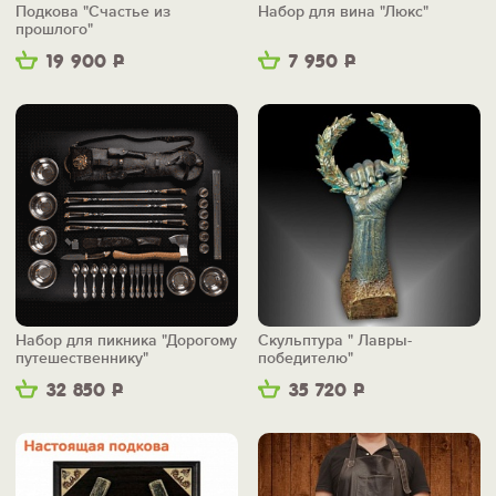
Подкова "Счастье из
Набор для вина "Люкс"
прошлого"
19 900
Р
7 950
Р
Набор для пикника "Дорогому
Скульптура " Лавры-
путешественнику"
победителю"
32 850
Р
35 720
Р