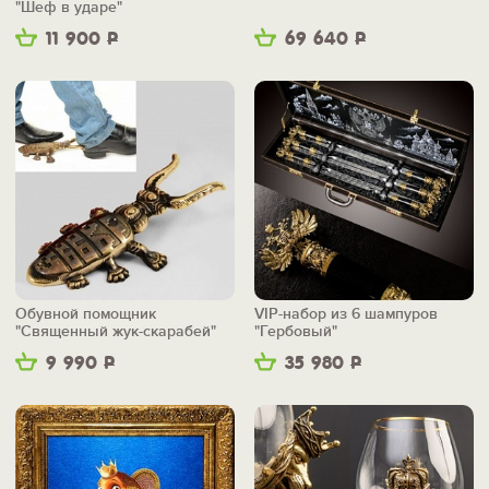
"Шеф в ударе"
11 900
Р
69 640
Р
Обувной помощник
VIP-набор из 6 шампуров
"Священный жук-скарабей"
"Гербовый"
9 990
Р
35 980
Р