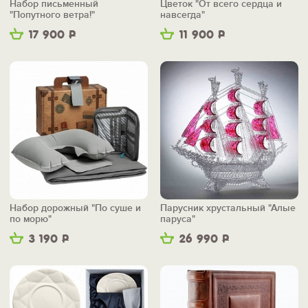
Набор письменный
Цветок "От всего сердца и
"Попутного ветра!"
навсегда"
17 900
Р
11 900
Р
Набор дорожный "По суше и
Парусник хрустальный "Алые
по морю"
паруса"
3 190
Р
26 990
Р