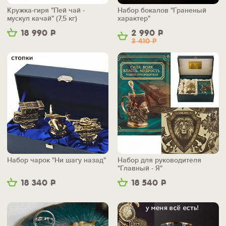
Кружка-гиря "Пей чай -
Набор бокалов "Граненый
мускул качай" (7,5 кг)
характер"
18 990
Р
2 990
Р
3 410
Р
Набор чарок "Ни шагу назад"
Набор для руководителя
"Главный - Я"
18 340
Р
18 540
Р