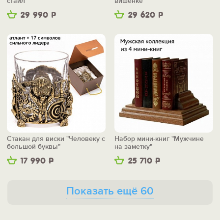
стайл"
вишенке"
29 990
Р
29 620
Р
Стакан для виски "Человеку с
Набор мини-книг "Мужчине
большой буквы"
на заметку"
17 990
Р
25 710
Р
Показать ещё 60