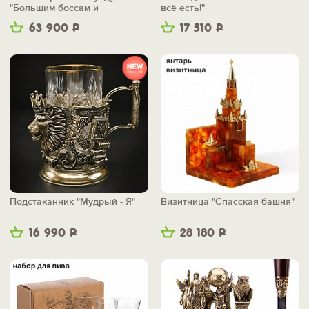
"Большим боссам и
всё есть!"
маленьким"
63 900
Р
17 510
Р
Подстаканник "Мудрый - Я"
Визитница "Спасская башня"
16 990
Р
28 180
Р