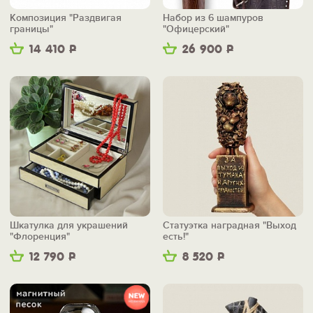
Композиция "Раздвигая
Набор из 6 шампуров
границы"
"Офицерский"
14 410
Р
26 900
Р
Шкатулка для украшений
Статуэтка наградная "Выход
"Флоренция"
есть!"
12 790
Р
8 520
Р