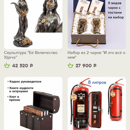
Скульптура "Её Величество
Набор из 2 чарок "И это всё о
Удача"
нем"
42 520
Р
27 900
Р