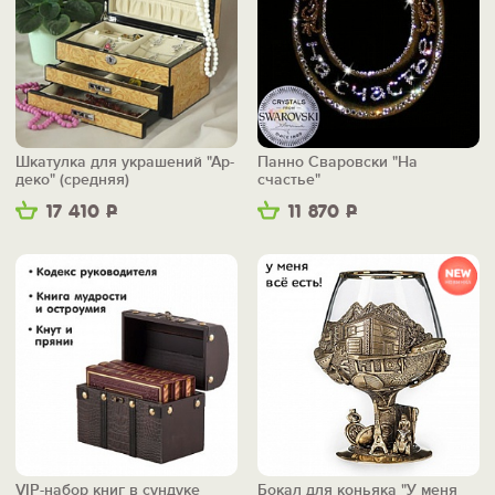
Шкатулка для украшений "Ар-
Панно Сваровски "На
деко" (средняя)
счастье"
17 410
Р
11 870
Р
VIP-набор книг в сундуке
Бокал для коньяка "У меня