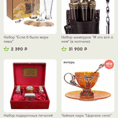
Набор "Если б было море
Набор шампуров "И это всё о
пива"
нем" (в колчане)
2 390
Р
31 900
Р
Набор подарочных печатей
Чайная пара "Царское село"