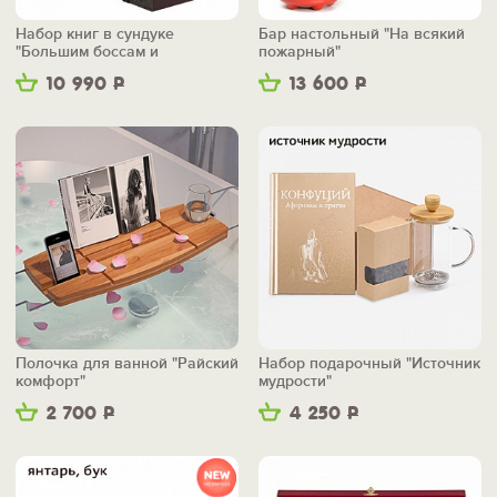
Набор книг в сундуке
Бар настольный "На всякий
"Большим боссам и
пожарный"
маленьким"
10 990
Р
13 600
Р
Полочка для ванной "Райский
Набор подарочный "Источник
комфорт"
мудрости"
2 700
Р
4 250
Р