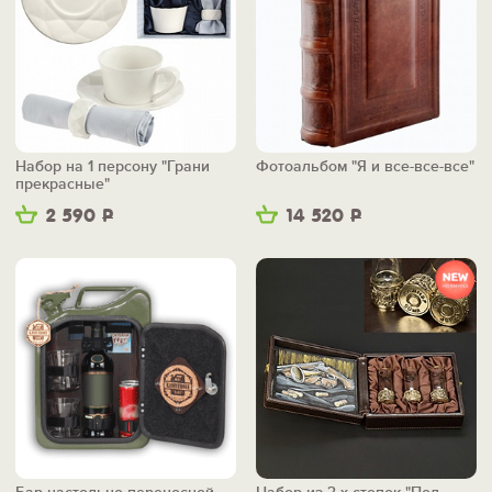
Набор на 1 персону "Грани
Фотоальбом "Я и все-все-все"
прекрасные"
2 590
Р
14 520
Р