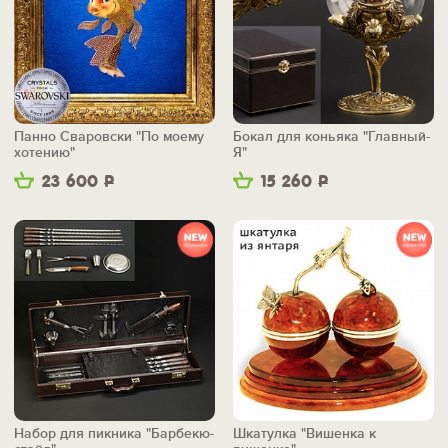
Панно Сваровски "По моему
Бокал для коньяка "Главный-
хотению"
Я"
23 600
Р
15 260
Р
Набор для пикника "Барбекю-
Шкатулка "Вишенка к