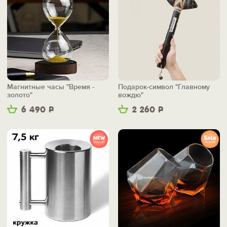
Магнитные часы "Время -
Подарок-символ "Главному
золото"
вождю"
6 490
Р
2 260
Р