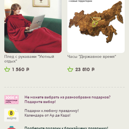
Плед с рукавами "Уютный
Часы "Державное время"
отдых"
1 560
Р
23 810
Р
Не можете выбрать из разнообразия подарков?
Подарите выбор!
Подарки к любому празднику!
Календарь от Ар де Кадо!
Подберите подарки к ближайшему празднику!