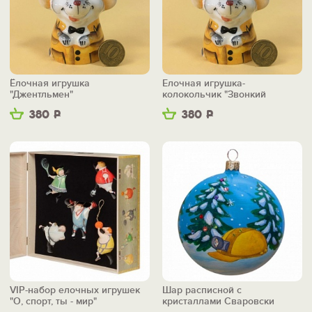
Ёлочная игрушка
Елочная игрушка-
"Джентльмен"
колокольчик "Звонкий
мышонок"
380
Р
380
Р
VIP-набор елочных игрушек
Шар расписной с
"О, спорт, ты - мир"
кристаллами Сваровски