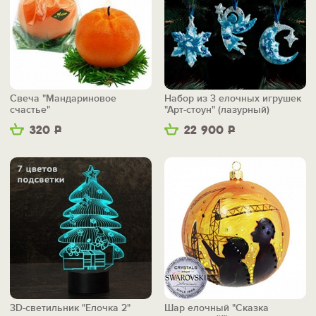
Свеча "Мандариновое
Набор из 3 елочных игрушек
счастье"
"Арт-стоун" (лазурный)
320
Р
22 900
Р
3D-светильник "Елочка 2"
Шар елочный "Сказка