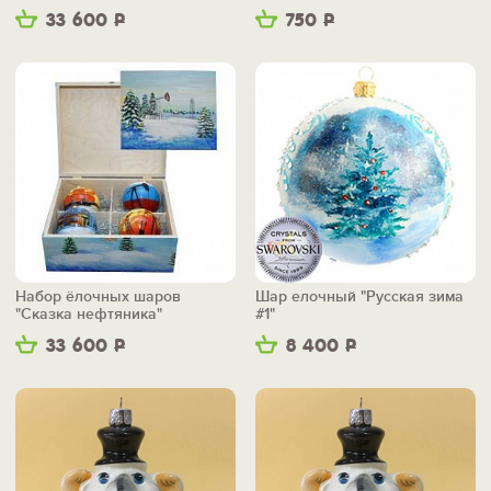
33 600
Р
750
Р
Набор ёлочных шаров
Шар елочный "Русская зима
"Сказка нефтяника"
#1"
33 600
Р
8 400
Р