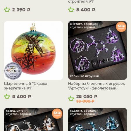
строителя #1"
2 390
Р
8 400
Р
Шар елочный "Сказка
Набор из 6 елочных игрушек
энергетика #1"
"Арт-стоун" (фиолетовый)
8 400
Р
28 050
Р
33 000
Р