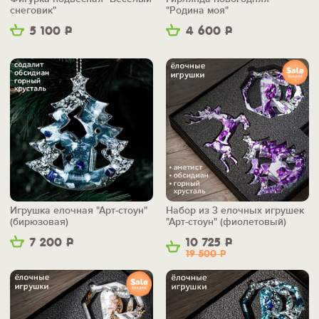
снеговик"
"Родина моя"
5 100
Р
4 600
Р
Игрушка елочная "Арт-стоун"
Набор из 3 елочных игрушек
(бирюзовая)
"Арт-стоун" (фиолетовый)
7 200
Р
10 725
Р
19 500
Р