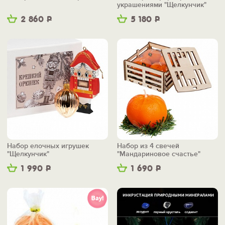
украшениями "Щелкунчик"
2 860
Р
5 180
Р
Набор елочных игрушек
Набор из 4 свечей
"Щелкунчик"
"Мандариновое счастье"
1 990
Р
1 690
Р