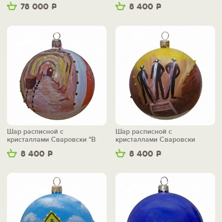
"Каска"
78 000
Р
8 400
Р
Шар расписной с
Шар расписной с
кристаллами Сваровски "В
кристаллами Сваровски
забое"
"Шахтеры"
8 400
Р
8 400
Р