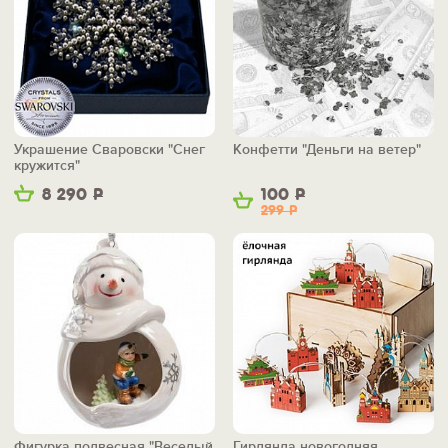
Украшение Сваровски "Снег
Конфетти "Деньги на ветер"
кружится"
8 290
Р
100
Р
299
Р
Фигурка подвесная "Веселый
Гирлянда новогодняя