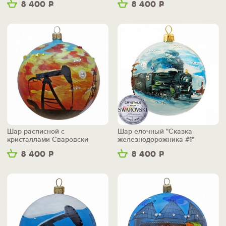
8 400
Р
8 400
Р
Шар расписной с
Шар елочный "Сказка
кристаллами Сваровски
железнодорожника #1"
"Буровая"
8 400
Р
8 400
Р