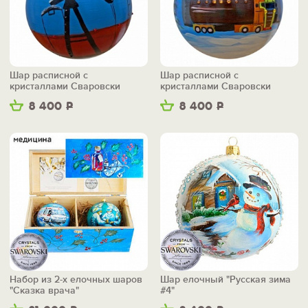
Шар расписной с
Шар расписной с
кристаллами Сваровски
кристаллами Сваровски
"Журавль"
"Автоцистерна"
8 400
Р
8 400
Р
Набор из 2-х елочных шаров
Шар елочный "Русская зима
"Сказка врача"
#4"