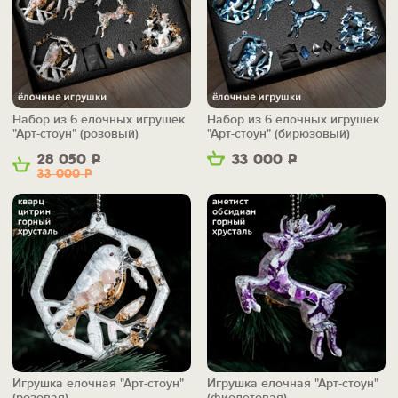
Набор из 6 елочных игрушек
Набор из 6 елочных игрушек
"Арт-стоун" (розовый)
"Арт-стоун" (бирюзовый)
28 050
Р
33 000
Р
33 000
Р
Игрушка елочная "Арт-стоун"
Игрушка елочная "Арт-стоун"
(розовая)
(фиолетовая)