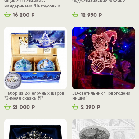
Ящик с 60 свечами-
Чудо-светильник "Космик"
мандаринами "Цитрусовый
бум"
16 200
Р
12 950
Р
Набор из 2-х елочных шаров
3D-светильник "Новогодний
"Зимняя сказка #1"
мишка"
21 000
Р
2 390
Р