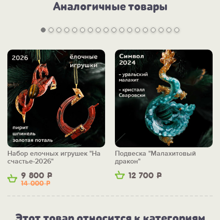
Аналогичные товары
Набор елочных игрушек "На
Подвеска "Малахитовый
счастье-2026"
дракон"
9 800
Р
12 700
Р
14 000
Р
Этот товар относится к категориям