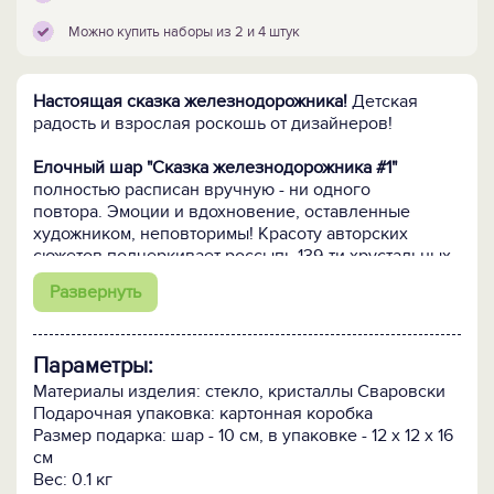
Можно купить наборы из 2 и 4 штук
Настоящая сказка железнодорожника!
Детская
радость и взрослая роскошь от дизайнеров!
Елочный шар "Сказка железнодорожника #1"
полностью расписан вручную - ни одного
повтора. Эмоции и вдохновение, оставленные
художником, неповторимы! Красоту авторских
сюжетов подчеркивает россыпь 139-ти хрустальных
кристаллов Сваровски – часть творческого
Развернуть
замысла, придающего изображениям на
шаре сказочное очарование и реалистичную
живость.
Параметры:
Кому подарить:
Мальчишкам и девчонкам
Материалы изделия: стекло, кристаллы Сваровски
железнодорожной отрасли. Пусть они получили
Подарочная упаковка: картонная коробка
дипломы специалистов, доросли до руководящих
Размер подарка: шар - 10 см, в упаковке - 12 х 12 х 16
должностей, успели уйти на заслуженный отдых –
см
этот новогодний шар в качестве личного или
Вес: 0.1 кг