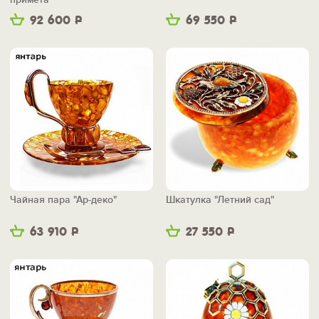
92 600
Р
69 550
Р
Чайная пара "Ар-деко"
Шкатулка "Летний сад"
63 910
Р
27 550
Р