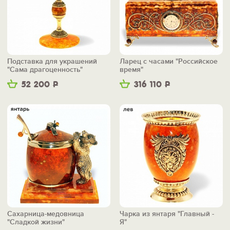
Подставка для украшений
Ларец с часами "Российское
"Сама драгоценность"
время"
52 200
Р
316 110
Р
Сахарница-медовница
Чарка из янтаря "Главный -
"Сладкой жизни"
Я"