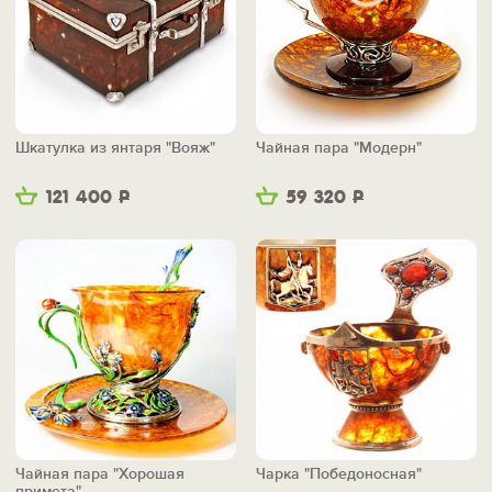
Шкатулка из янтаря "Вояж"
Чайная пара "Модерн"
121 400
Р
59 320
Р
Чайная пара "Хорошая
Чарка "Победоносная"
примета"