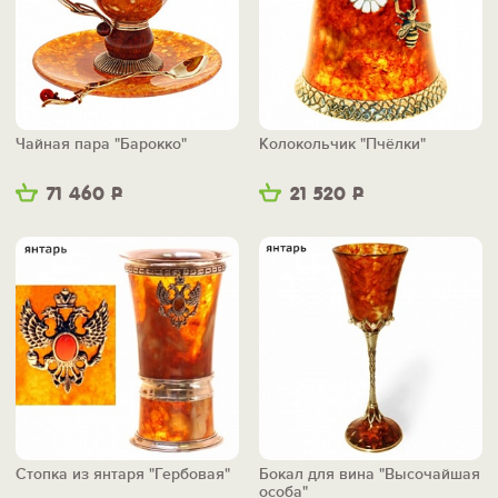
Чайная пара "Барокко"
Колокольчик "Пчёлки"
71 460
Р
21 520
Р
Стопка из янтаря "Гербовая"
Бокал для вина "Высочайшая
особа"