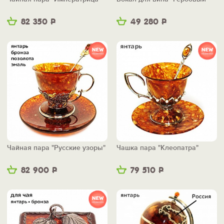
82 350
Р
49 280
Р
Чайная пара "Русские узоры"
Чашка пара "Клеопатра"
82 900
Р
79 510
Р