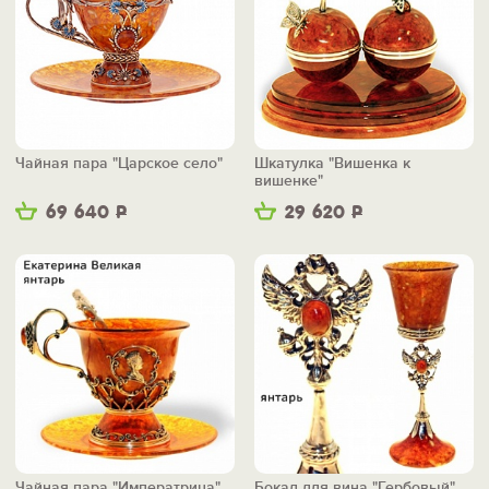
Чайная пара "Царское село"
Шкатулка "Вишенка к
вишенке"
69 640
Р
29 620
Р
Чайная пара "Императрица"
Бокал для вина "Гербовый"