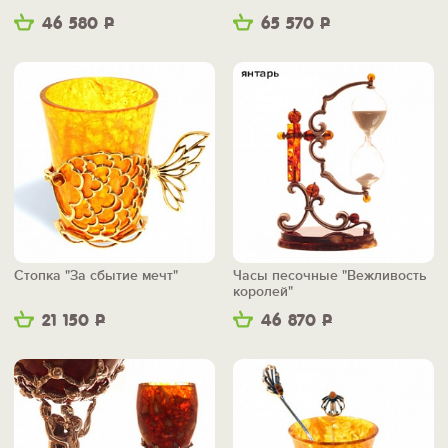
46 580
Р
65 570
Р
Стопка "За сбытие мечт"
Часы песочные "Вежливость
королей"
21 150
Р
46 870
Р