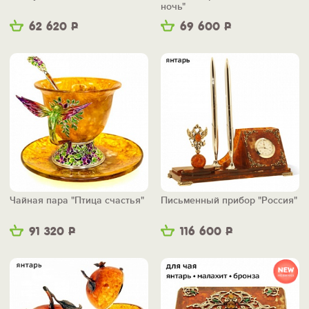
ночь"
62 620
Р
69 600
Р
Чайная пара "Птица счастья"
Письменный прибор "Россия"
91 320
Р
116 600
Р