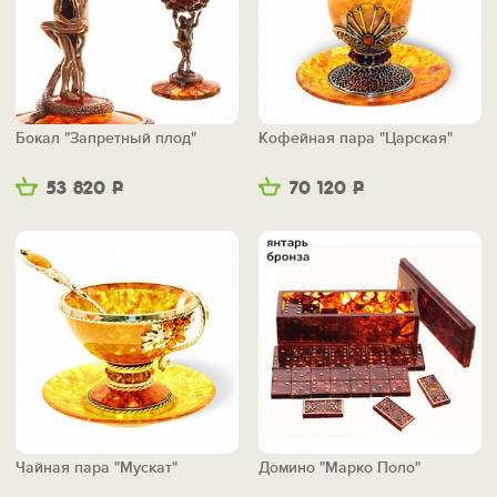
Бокал "Запретный плод"
Кофейная пара "Царская"
53 820
Р
70 120
Р
Чайная пара "Мускат"
Домино "Марко Поло"