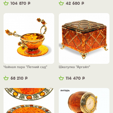
104 870
Р
42 680
Р
Чайная пара "Летний сад"
Шкатулка "Аргайл"
68 210
Р
114 470
Р