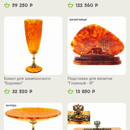
59 250
Р
122 560
Р
Бокал для шампанского
Подставка для визиток
"Барокко"
"Главный - Я"
32 520
Р
13 850
Р