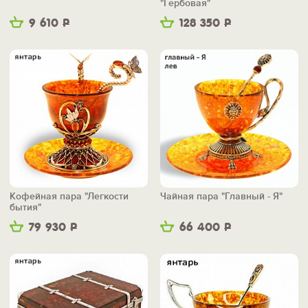
"Гербовая"
9 610
Р
128 350
Р
Кофейная пара "Легкости
Чайная пара "Главный - Я"
бытия"
79 930
Р
66 400
Р