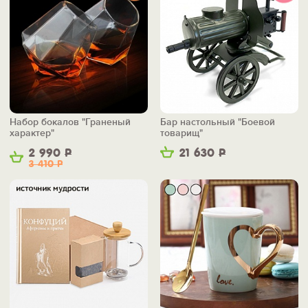
Набор бокалов "Граненый
Бар настольный "Боевой
характер"
товарищ"
2 990
Р
21 630
Р
3 410
Р