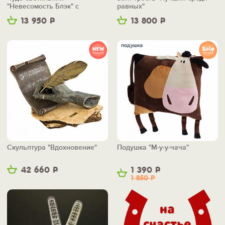
"Невесомость Блэк" с
равных"
беспроводной зарядкой
13 950
Р
13 800
Р
Скульптура "Вдохновение"
Подушка "М-у-у-чача"
42 660
Р
1 390
Р
1 850
Р