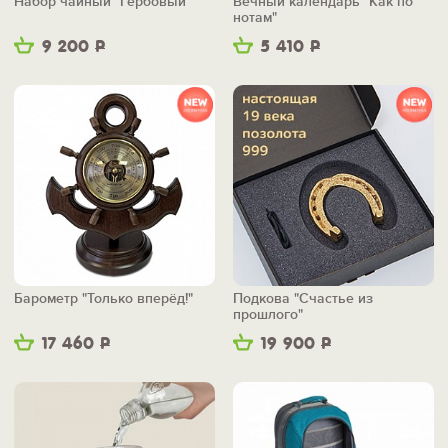
Набор чайный "Гербовый"
Вечный календарь "Как по
нотам"
9 200
Р
5 410
Р
Барометр "Только вперёд!"
Подкова "Счастье из
прошлого"
17 460
Р
19 900
Р