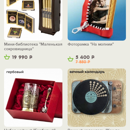
Мини-библиотека "Маленькая
Фоторамка "На молнии"
сокровищница"
19 990
Р
5 400
Р
7 850
Р