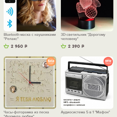
Bluetooth-маска с наушниками
3D-светильник "Дорогому
"Релакс"
человеку"
2 960
Р
2 390
Р
Часы-фоторамка из песка
Аудиосистема 5 в 1 "Мафон"
"Формула любви"