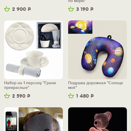
по морю"
2 900
Р
3 190
Р
Набор на 1 персону "Грани
Подушка дорожная "Солнце
прекрасные"
моё"
2 590
Р
1 480
Р