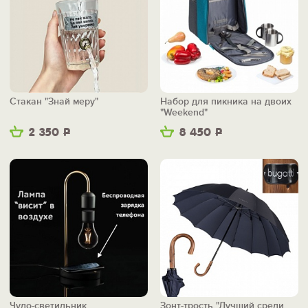
Стакан "Знай меру"
Набор для пикника на двоих
"Weekend"
2 350
Р
8 450
Р
Чудо-светильник
Зонт-трость "Лучший среди