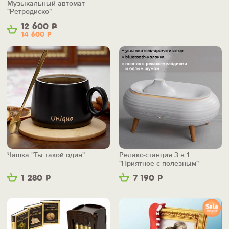
Музыкальный автомат
"Ретродиско"
12 600
Р
14 600
Р
Чашка "Ты такой один"
Релакс-станция 3 в 1
"Приятное с полезным"
1 280
Р
7 190
Р