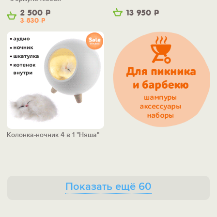
2 500
Р
13 950
Р
3 830
Р
Колонка-ночник 4 в 1 "Няша"
Показать ещё 60