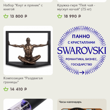
Набор "Кнут и пряник" с
Кружка-гиря "Пей чай -
книгой
мускул качай" (7,5 кг)
13 800
Р
18 990
Р
Композиция "Раздвигая
границы"
14 410
Р