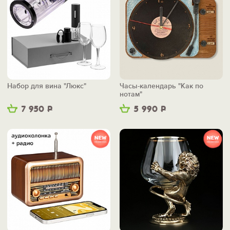
Набор для вина "Люкс"
Часы-календарь "Как по
нотам"
7 950
Р
5 990
Р