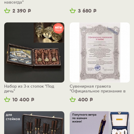
навсегда"
2 390
Р
3 680
Р
Набор из 3-х стопок "Под
Сувенирная грамота
дичь"
"Официальное признание в
любви"
10 400
Р
400
Р