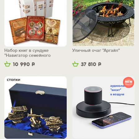
Набор книг в сундуке
Уличный очаг "Аргайл"
"Навигатор семейного
счастья"
10 990
Р
37 810
Р