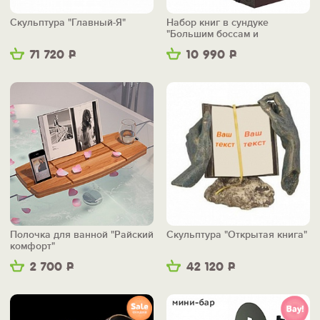
Скульптура "Главный-Я"
Набор книг в сундуке
"Большим боссам и
маленьким"
71 720
Р
10 990
Р
Полочка для ванной "Райский
Скульптура "Открытая книга"
комфорт"
2 700
Р
42 120
Р