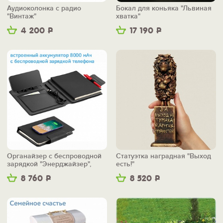
Аудиоколонка с радио
Бокал для коньяка "Львиная
"Винтаж"
хватка"
4 200
Р
17 190
Р
Органайзер с беспроводной
Статуэтка наградная "Выход
зарядкой "Энерджайзер",
есть!"
вер.2
8 760
Р
8 520
Р