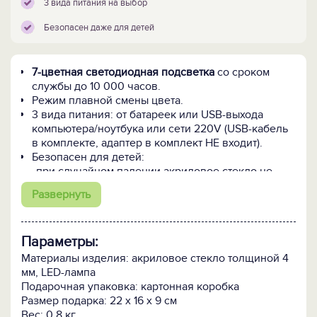
3 вида питания на выбор
Безопасен даже для детей
7-цветная светодиодная подсветка
со сроком
службы до 10 000 часов.
Режим плавной смены цвета.
3 вида питания: от батареек или USB-выхода
компьютера/ноутбука или сети 220V (USB-кабель
в комплекте, адаптер в комплект НЕ входит).
Безопасен для детей:
- при случайном падении акриловое стекло не
разбивается на осколки;
Развернуть
- питание от батареек или USB-источника убережёт
от удара электрическим током 220В;
- ABS пластик не токсичен и не имеет запаха.
Параметры:
ПОСМОТРИТЕ ЕЩЕ:
Материалы изделия: акриловое стекло толщиной 4
-
3D-светильник "Светлое напоминание" >>
мм, LED-лампа
-
3D-светильник "Вместе навсегда" >>
Подарочная упаковка: картонная коробка
-
Все 3D-светильники >>
Размер подарка: 22 х 16 х 9 см
Вес: 0.8 кг