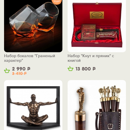
Набор бокалов "Граненый
Набор "Кнут и пряник" с
характер"
книгой
2 990
Р
13 800
Р
3 410
Р