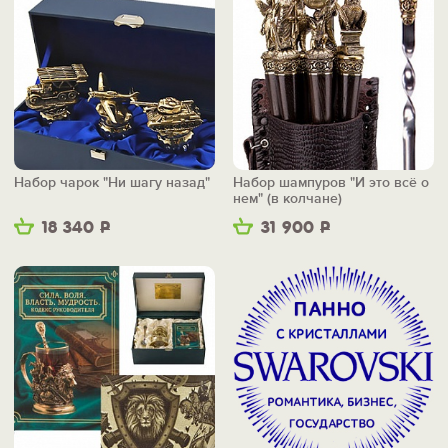
Набор чарок "Ни шагу назад"
Набор шампуров "И это всё о
нем" (в колчане)
18 340
Р
31 900
Р