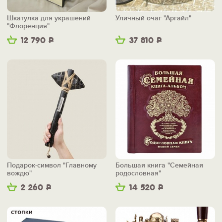
Шкатулка для украшений
Уличный очаг "Аргайл"
"Флоренция"
12 790
Р
37 810
Р
Подарок-символ "Главному
Большая книга "Семейная
вождю"
родословная"
2 260
Р
14 520
Р