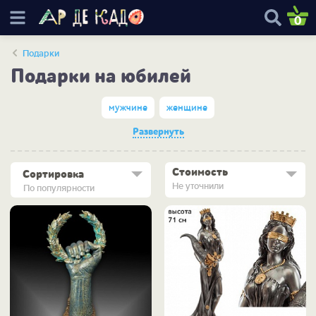
0
Подарки
Подарки на юбилей
мужчине
женщине
Развернуть
Стоимость
Сортировка
Не уточнили
По популярности