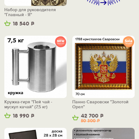
Набор для руководителя
"Главный - Я"
18 540
Р
Кружка-гиря "Пей чай -
Панно Сваровски "Золотой
мускул качай" (7,5 кг)
Орел"
18 990
Р
42 700
Р
50 300
Р