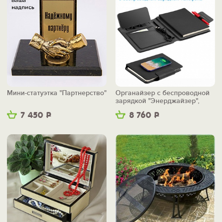
Мини-статуэтка "Партнерство"
Органайзер с беспроводной
зарядкой "Энерджайзер",
вер.2
7 450
Р
8 760
Р