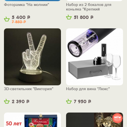
Фоторамка "На молнии"
Набор из 2 бокалов для
коньяка "Крепкий
фундамент"
5 400
Р
51 800
Р
7 850
Р
3D-светильник "Виктория"
Набор для вина "Люкс"
2 390
Р
7 950
Р