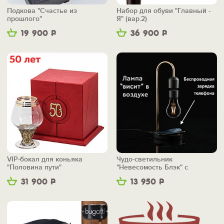
Подкова "Счастье из
Набор для обуви "Главный -
прошлого"
Я" (вар.2)
19 900
Р
36 900
Р
VIP-бокал для коньяка
Чудо-светильник
"Половина пути"
"Невесомость Блэк" с
беспроводной зарядкой
31 900
Р
13 950
Р