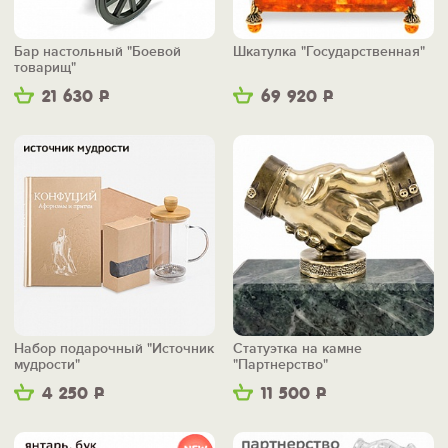
Бар настольный "Боевой
Шкатулка "Государственная"
товарищ"
21 630
Р
69 920
Р
Набор подарочный "Источник
Статуэтка на камне
мудрости"
"Партнерство"
4 250
Р
11 500
Р