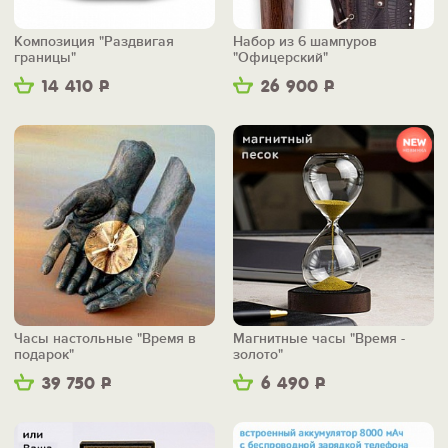
Композиция "Раздвигая
Набор из 6 шампуров
границы"
"Офицерский"
14 410
Р
26 900
Р
Часы настольные "Время в
Магнитные часы "Время -
подарок"
золото"
39 750
Р
6 490
Р