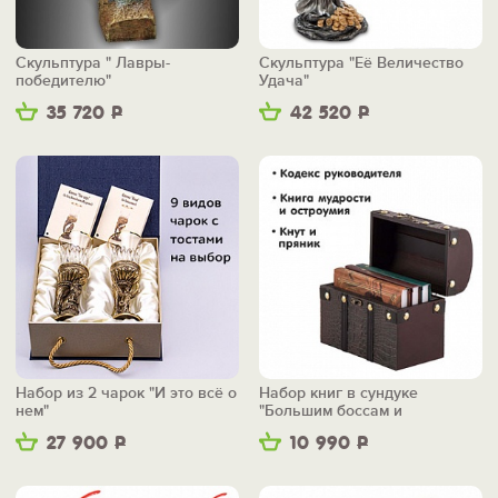
Скульптура " Лавры-
Скульптура "Её Величество
победителю"
Удача"
35 720
Р
42 520
Р
Набор из 2 чарок "И это всё о
Набор книг в сундуке
нем"
"Большим боссам и
маленьким"
27 900
Р
10 990
Р