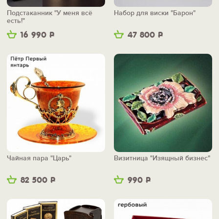
Подстаканник "У меня всё
Набор для виски "Барон"
есть!"
16 990
Р
47 800
Р
Чайная пара "Царь"
Визитница "Изящный бизнес"
82 500
Р
990
Р