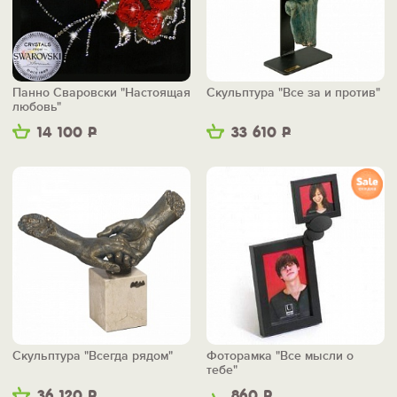
Панно Сваровски "Настоящая
Скульптура "Все за и против"
любовь"
14 100
Р
33 610
Р
Скульптура "Всегда рядом"
Фоторамка "Все мысли о
тебе"
36 120
Р
860
Р