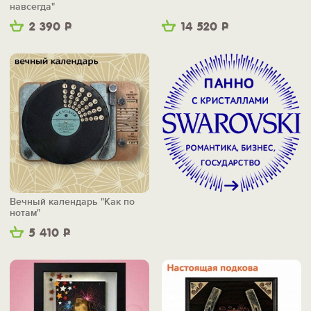
навсегда"
2 390
Р
14 520
Р
Вечный календарь "Как по
нотам"
5 410
Р