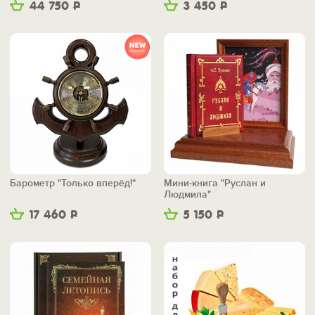
44 750
Р
3 450
Р
Барометр "Только вперёд!"
Мини-книга "Руслан и
Людмила"
17 460
Р
5 150
Р