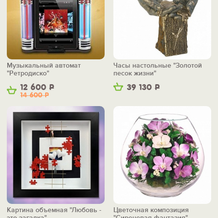
Музыкальный автомат
Часы настольные "Золотой
"Ретродиско"
песок жизни"
12 600
Р
39 130
Р
14 600
Р
Картина объемная "Любовь -
Цветочная композиция
это загадка"
"Сиреневая фантазия"