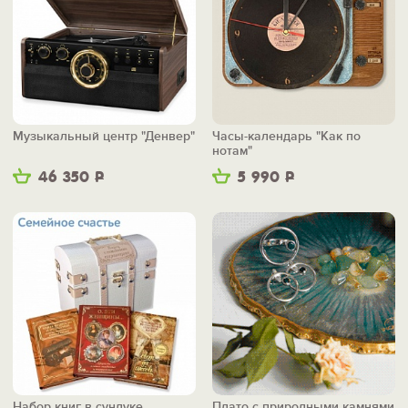
Музыкальный центр "Денвер"
Часы-календарь "Как по
нотам"
46 350
Р
5 990
Р
Набор книг в сундуке
Плато с природными камнями