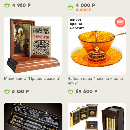
4 950
Р
4 000
Р
4 400
Р
Мини-книга "Правила жизни"
Чайная пара "Тысяча и одна
ночь"
5 150
Р
69 600
Р