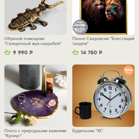
Обувной помощник
Панно Сваровски "Блестящий
"Священный жук-скарабей"
тандем"
9 990
Р
14 760
Р
Плато с природными камнями
Будильник "XL"
"Крокус"