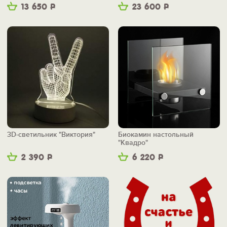
13 650
Р
23 600
Р
3D-светильник "Виктория"
Биокамин настольный
"Квадро"
2 390
Р
6 220
Р