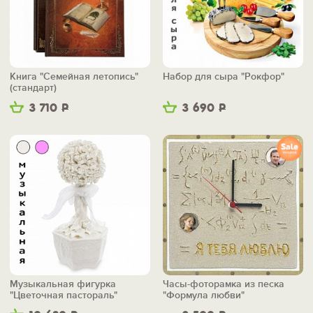
Книга "Семейная летопись"
Набор для сыра "Рокфор"
(стандарт)
3 710
Р
3 690
Р
Музыкальная фигурка
Часы-фоторамка из песка
"Цветочная пастораль"
"Формула любви"