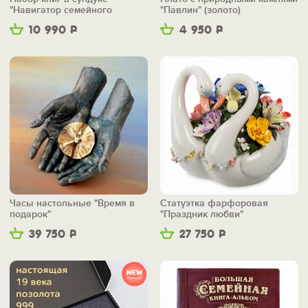
"Навигатор семейного
"Павлин" (золото)
счастья"
10 990
Р
4 950
Р
Часы настольные "Время в
Статуэтка фарфоровая
подарок"
"Праздник любви"
39 750
Р
27 750
Р