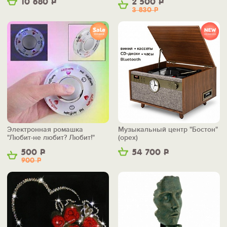
10 680
Р
2 500
Р
3 830
Р
Электронная ромашка
Музыкальный центр "Бостон"
"Любит-не любит? Любит!"
(орех)
500
Р
54 700
Р
900
Р