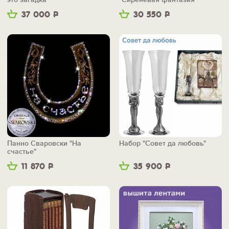
37 000
Р
30 550
Р
Панно Сваровски "На
Набор "Совет да любовь"
счастье"
11 870
Р
35 900
Р