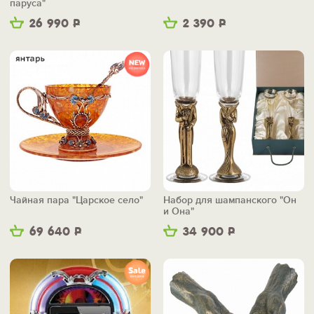
паруса"
26 990
Р
2 390
Р
Чайная пара "Царское село"
Набор для шампанского "Он
и Она"
69 640
Р
34 900
Р