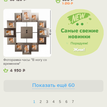
1 210
Р
Фоторамка-часы "В ногу со
временем"
4 950
Р
Показать ещё 60
1
2
3
4
5
6
7