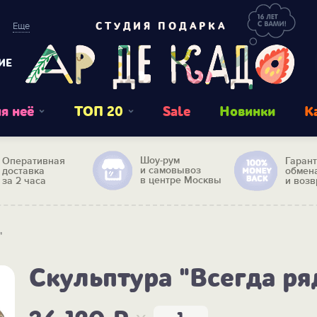
Еще
СТУДИЯ ПОДАРКА
ИЕ
я неё
ТОП 20
Sale
Новинки
К
Шоу-рум
Оперативная
Гаран
и самовывоз
доставка
обмен
в центре Москвы
за 2 часа
и возв
"
Скульптура "Всегда ря