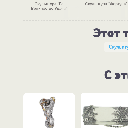
ременная
Скульптура "Её
Скульптура "Фортуна"
Величество Удача"
Этот 
Скульпт
С э