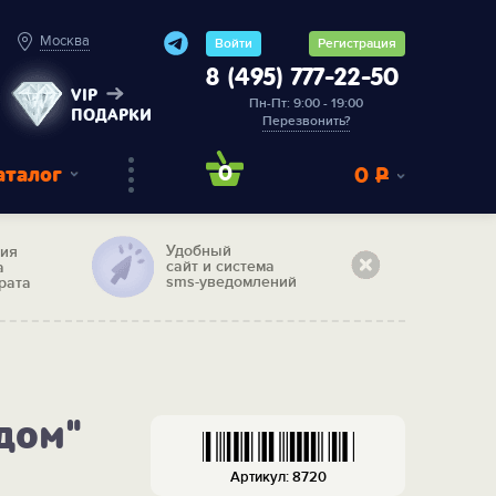
Москва
Войти
Регистрация
8 (495) 777-22-50
VIP
Пн-Пт: 9:00 - 19:00
ПОДАРКИ
Перезвонить?
аталог
0
0
Р
Удобный
тия
сайт и система
а
sms-уведомлений
рата
дом"
Артикул: 8720