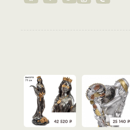
7 900
Р
42 520
Р
25 140
Р