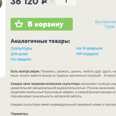
x
36 120
P
Быстрая по
В корзину
1 клик
Аналогичные товары:
Скульптуры
На 14 февраля
Для дома
VIP-подарки
На свадьба
Быть всегда рядом.
Понимать, уважать, ценить, любить друг друга, 
язык, искать вместе выход из трудных жизненных ситуаций... И никог
Каждое свое творение испанские скульпторы
наполняют особым сод
удивительной эмоциональной выразительностью. Ручное нанесение 
изделиям необычный бронзовый эффект, а своеобразная манера и
подчеркивает уникальность авторской работы.
Каждая скульптура имеет индивидуальный серийный номер и сертиф
Параметры: