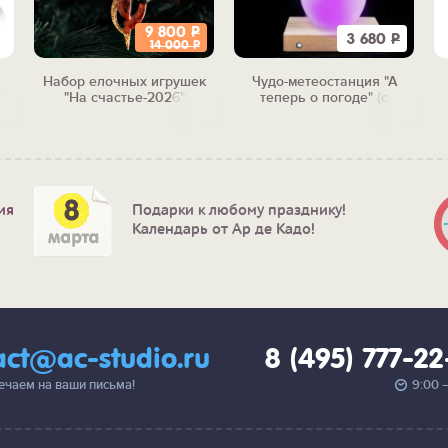
9 800
Р
3 680
Р
14 000
Р
Набор елочных игрушек
Чудо-метеостанция "А
"
"На счастье-2026"
теперь о погоде" (с
подсветкой)
ия
Подарки к любому празднику!
Календарь от Ар де Кадо!
act@ac-studio.ru
8 (495) 777-2
вечаем на ваши письма!
9:00 