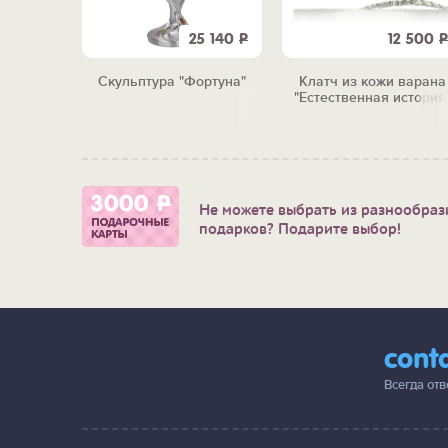
1 560
Р
25 140
Р
12 500
Р
 "Уютный
Скульптура "Фортуна"
Клатч из кожи варана
"Естественная история
Не можете выбрать из разнообраз
подарков? Подарите выбор!
cont
Всегда от