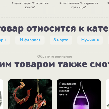
Скульптура "Открытая
Композиция "Раздвигая
Ч
книга"
границы"
товар относится к кат
уры
14 февраля
8 марта
Мужчине
Обратите внимание
тим товаром также смо