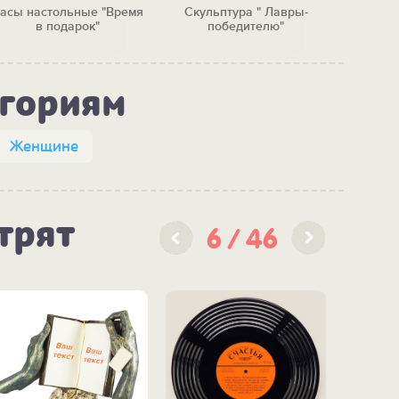
асы настольные "Время
Скульптура " Лавры-
Час
в подарок"
победителю"
"Золот
егориям
Женщине
трят
6
46