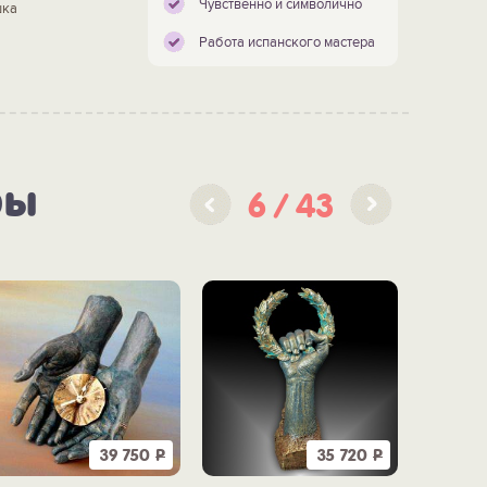
Чувственно и символично
шка
Работа испанского мастера
ры
6
43
39 750
Р
35 720
Р