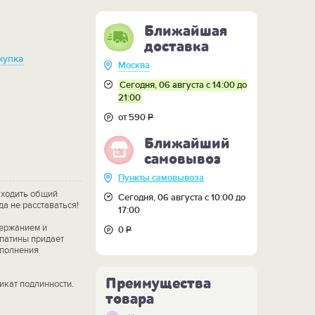
Ближайшая
доставка
купка
Москва
Сегодня, 06 августа с 14:00 до
21:00
от 590
Р
Ближайший
самовывоз
Пункты самовывоза
находить общий
Сегодня, 06 августа с 10:00 до
да не расставаться!
17:00
ержанием и
0
Р
патины придает
сполнения
Преимущества
икат подлинности.
товара