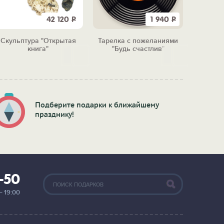
42 120
Р
1 940
Р
Скульптура "Открытая
Тарелка с пожеланиями
Набо
книга"
"Будь счастлив"
"Исто
Подберите подарки к ближайшему
празднику!
2-50
— 19:00