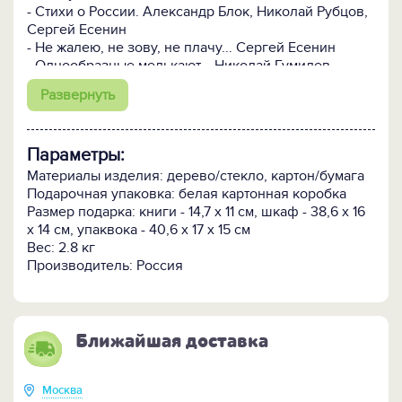
- Стихи о России. Александр Блок, Николай Рубцов,
Сергей Есенин
- Не жалею, не зову, не плачу... Сергей Есенин
- Однообразные мелькают... Николай Гумилев
- Ночь, улица, фонарь, аптека. Александр Блок
Развернуть
- Свеча горела на столе. Борис Пастернак
- Мне нравится, что Вы больны не мной. Марина
Цветаева
Параметры:
- Я вернулся в мой город... Осип Мандельштам
- Песня последней встречи. Анна Ахматова
Материалы изделия: дерево/стекло, картон/бумага
- Облако в штанах. Владимир Маяковский
Подарочная упаковка: белая картонная коробка
- 1000 строк о любви. Александр Блок, Андрей
Размер подарка: книги - 14,7 х 11 см, шкаф - 38,6 х 16
Белый, Марина Цветаева, Сергей Есенин, Николай
х 14 см, упаквока - 40,6 х 17 х 15 см
Гумилев, Анна Ахматова, Осип Мандельштам,
Вес: 2.8 кг
Федор Тютчев, Афанасий Фет
Производитель: Россия
- Серебряный век. Александр Блок, Анна Ахматова,
Владимир Маяковский
В конструкции шкафа предусмотрен съемный
Ближайшая доставка
шильд, на котором можно сделать персонализацию.
Москва