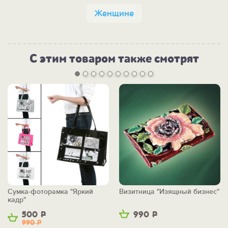
Женщине
С этим товаром также смотрят
Сумка-фоторамка "Яркий
Визитница "Изящный бизнес"
кадр"
500
Р
990
Р
990
Р