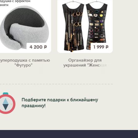
4 200
Р
1 999
Р
уперподушка с памятью
Органайзер для
Свечка "
"Футуро"
украшений "Женская
радость"
Подберите подарки к ближайшему
празднику!