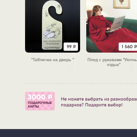
820
Р
99
Р
1 560
Р
щный
"Табличка на дверь "
Плед с рукавами "Уютн
"
отдых"
Не можете выбрать из разнообраз
подарков? Подарите выбор!