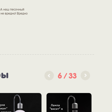
! А наш песочный
 не вредно! Вредно
ры
6
33