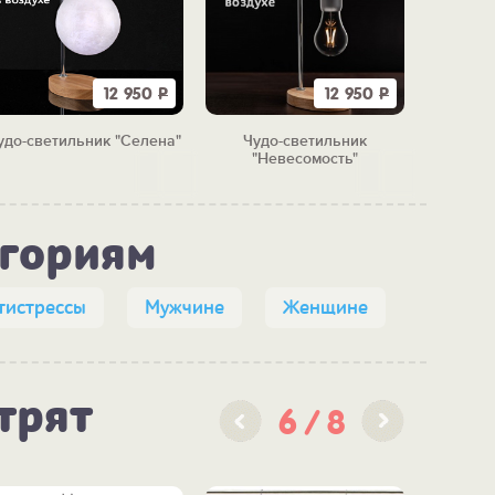
12 950
Р
12 950
Р
удо-светильник "Селена"
Чудо-светильник
Аромау
"Невесомость"
в
егориям
тистрессы
Мужчине
Женщине
трят
6
8