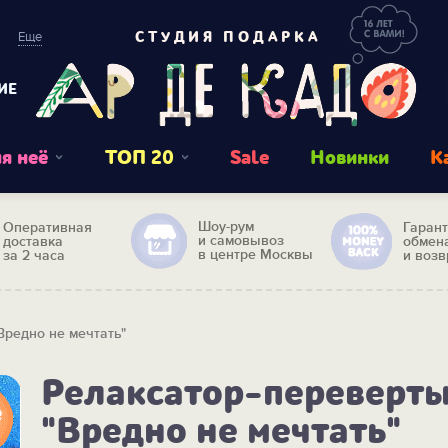
Еще
СТУДИЯ ПОДАРКА
ИЕ
я неё
ТОП 20
Sale
Новинки
К
Шоу-рум
Оперативная
Гаран
и самовывоз
доставка
обмен
в центре Москвы
за 2 часа
и возв
редно не мечтать"
Релаксатор-переверт
"Вредно не мечтать"