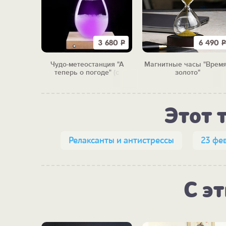
1 670
Р
3 680
Р
6 490
Р
я ванны
Чудо-метеостанция "А
Магнитные часы "Время
оматы"
теперь о погоде" (с
золото"
подсветкой)
Этот 
Релаксанты и антистрессы
23 фе
С э