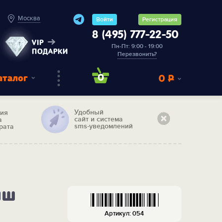
Москва
Войти
Регистрация
8 (495) 777-22-50
VIP
Пн-Пт: 9:00 - 19:00
ПОДАРКИ
Перезвонить?
аталог
0
0
Р
Удобный
тия
сайт и система
а
sms-уведомлений
рата
ыш
Артикул: 054