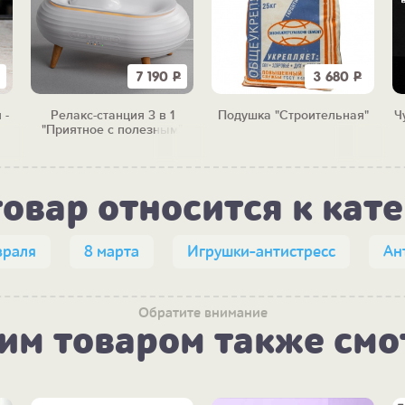
7 190
Р
3 680
Р
 -
Релакс-станция 3 в 1
Подушка "Строительная"
Ч
"Приятное с полезным"
товар относится к кат
враля
8 марта
Игрушки-антистресс
Ан
Обратите внимание
тим товаром также смо