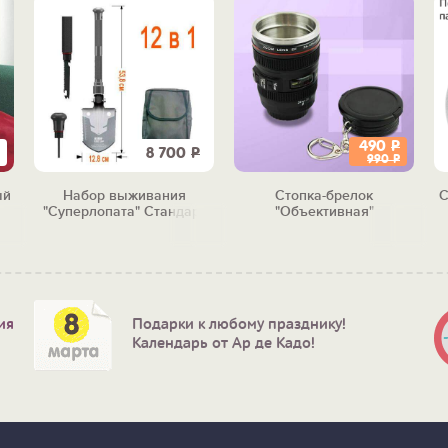
490
Р
8 700
Р
990
Р
ый
Набор выживания
Стопка-брелок
С
"Суперлопата" Стандарт
"Объективная"
ия
Подарки к любому празднику!
Календарь от Ар де Кадо!