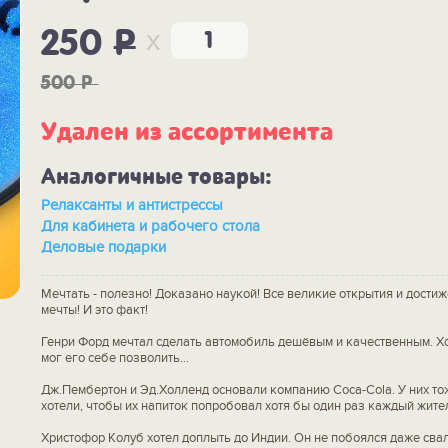
x
250
P
500
P
Удален из ассортимента
Аналогичные товары:
Релаксанты и антистрессы
Для кабинета и рабочего стола
Деловые подарки
Мечтать - полезно! Доказано наукой! Все великие открытия и дости
мечты! И это факт!
Генри Форд мечтал сделать автомобиль дешёвым и качественным. Х
мог его себе позволить...
Дж.Пембертон и Эд.Холленд основали компанию Coca-Cola. У них то
хотели, чтобы их напиток попробовал хотя бы один раз каждый жител
Христофор Колуб хотел доплыть до Индии. Он не побоялся даже свал