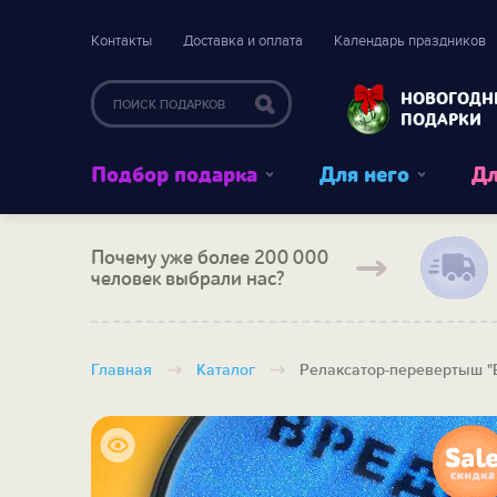
Контакты
Доставка и оплата
Календарь праздников
НОВОГОДН
ПОДАРКИ
Подбор подарка
Для него
Дл
Почему уже более 200 000
человек выбрали нас?
Главная
Каталог
Релаксатор-перевертыш "В