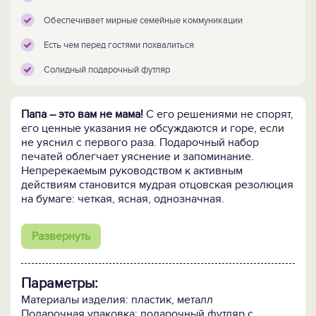
Обеспечивает мирные семейные коммуникации
Есть чем перед гостями похвалиться
Солидный подарочный футляр
Папа – это вам не мама!
С его решениями не спорят,
его ценные указания не обсуждаются и горе, если
не уяснил с первого раза. Подарочный набор
печатей облегчает уяснение и запоминание.
Непререкаемым руководством к активным
действиям становится мудрая отцовская резолюция
на бумаге: четкая, ясная, однозначная.
В отцовском воспитательном арсенале четыре
Развернуть
печати
с автоматической оснасткой с надписями
резолюций на все случаи жизни: «Мудрый папа
одобряет», «Мудрый папа отказывает», «Мудрый
Параметры:
папа отправляет не доработку» и самая главная,
побуждающая к любви и уважению: «Мудрый папа!
Материалы изделия: пластик, металл
Требовательный. Аккуратный. Крутой. Элегантный».
Подарочная упаковка: подарочный футляр с