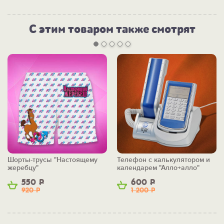
С этим товаром также смотрят
Шорты-трусы "Настоящему
Телефон с калькулятором и
жеребцу"
календарем "Алло+алло"
550
Р
600
Р
920
Р
1 200
Р