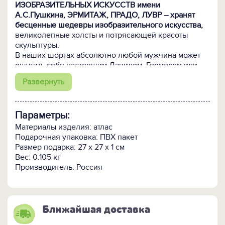
ИЗОБРАЗИТЕЛЬНЫХ ИСКУССТВ имени
А.С.Пушкина, ЭРМИТАЖ, ПРАДО, ЛУВР – хранят
бесценные шедевры изобразительного искусства,
великолепные холсты и потрясающей красоты
скульптуры.
В наших шортах абсолютно любой мужчина может
ощутить себя настоящим Давидом, Гермесом или
Аполлоном!
Развернуть
Размерный ряд шорт ЕСТЬ НА ЧТО ПОСМОТРЕТЬ!:
46, 48, 50 и 52.
Параметры:
Материалы изделия: атлас
Подарочная упаковка: ПВХ пакет
Размер подарка: 27 х 27 х 1 см
Вес: 0.105 кг
Производитель: Россия
Ближайшая доставка