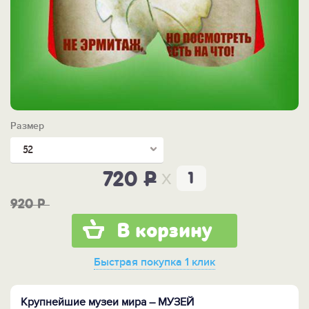
Размер
52
x
720
P
920
P
В корзину
Быстрая покупка
1 клик
Крупнейшие музеи мира – МУЗЕЙ