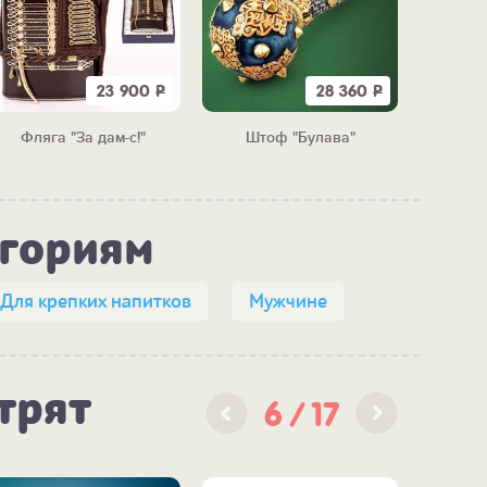
23 900
Р
28 360
Р
Фляга "За дам-с!"
Штоф "Булава"
"АКВ
егориям
Для крепких напитков
Мужчине
трят
6
17