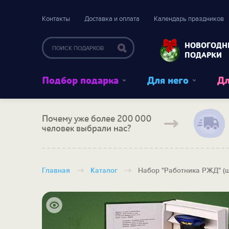
Контакты
Доставка и оплата
Календарь праздников
НОВОГОДН
ПОДАРКИ
Подбор подарка
Для него
Дл
Почему уже более 200 000
человек выбрали нас?
Главная
Каталог
Набор "Работника РЖД" (ш