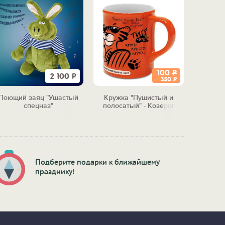
100
Р
2 100
Р
350
Р
Поющий заяц "Ушастый
Кружка "Пушистый и
Полоч
спецназ"
полосатый" - Козерог
"Рай
Подберите подарки к ближайшему
празднику!