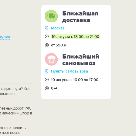
Ближайшая
доставка
Москва
10 августа с 18:00 до 21:00
купка
от 590
Р
Ближайший
самовывоз
Пункты самовывоза
10 августа с 16:00 до 17:00
0
Р
ходить пути? Кто
олько он –
елезных дорог РФ,
рамический штоф в
ожно наполнить
ться после