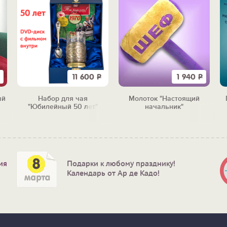
11 600
Р
1 940
Р
ый
Набор для чая
Молоток "Настоящий
"Юбилейный 50 лет"
начальник"
ия
Подарки к любому празднику!
Календарь от Ар де Кадо!