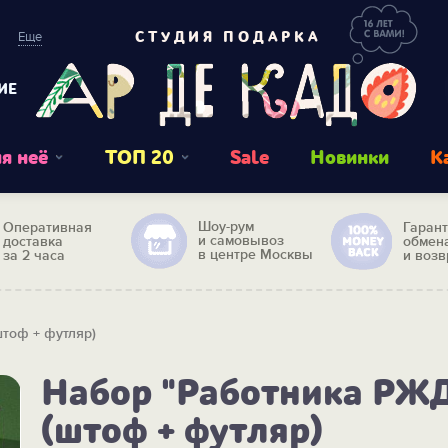
Еще
СТУДИЯ ПОДАРКА
ИЕ
я неё
ТОП 20
Sale
Новинки
К
Шоу-рум
Оперативная
Гаран
и самовывоз
доставка
обмен
в центре Москвы
за 2 часа
и возв
тоф + футляр)
Набор "Работника РЖ
(штоф + футляр)