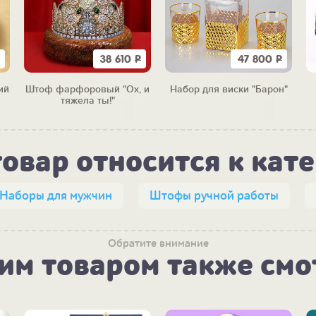
38 610
Р
47 800
Р
ий
Штоф фарфоровый "Ох, и
Набор для виски "Барон"
м)
тяжела ты!"
товар относится к кат
Наборы для мужчин
Штофы ручной работы
Обратите внимание
тим товаром также смо