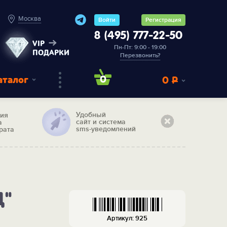
Москва
Войти
Регистрация
8 (495) 777-22-50
VIP
Пн-Пт: 9:00 - 19:00
ПОДАРКИ
Перезвонить?
аталог
0
0
Р
Удобный
тия
сайт и система
а
sms-уведомлений
рата
Д"
Артикул: 925