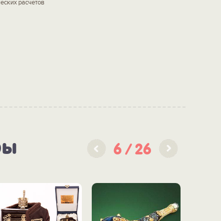
ческих расчетов
ры
6
26