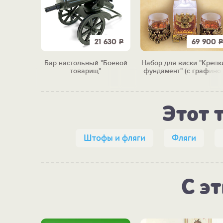
9 900
Р
21 630
Р
69 900
Р
Гусарская
Бар настольный "Боевой
Набор для виски "Крепк
лягой
товарищ"
фундамент" (с графино
Этот 
Штофы и фляги
Фляги
С э