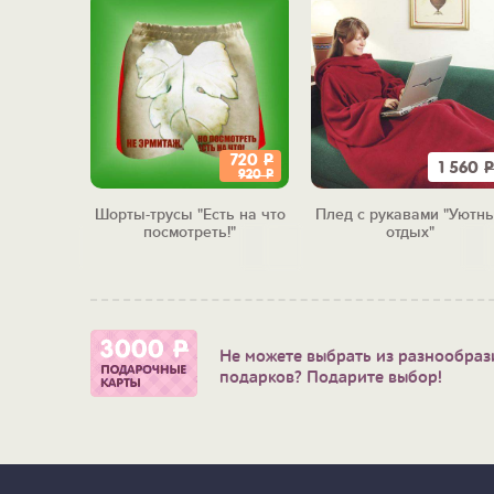
720
Р
990
Р
1 560
Р
920
Р
илитари"
Шорты-трусы "Есть на что
Плед с рукавами "Уютн
посмотреть!"
отдых"
Не можете выбрать из разнообраз
подарков? Подарите выбор!