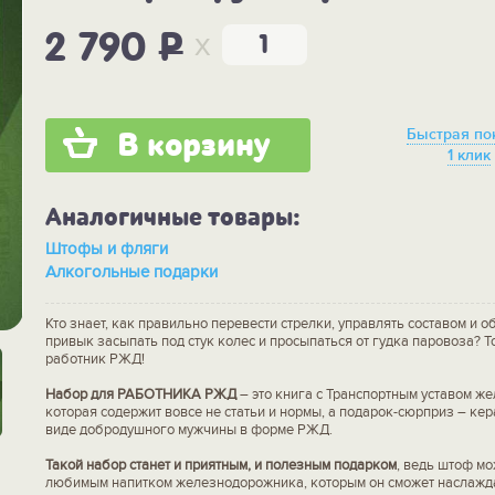
x
2 790
P
Быстрая по
В корзину
1 клик
Аналогичные товары:
Штофы и фляги
Алкогольные подарки
Кто знает, как правильно перевести стрелки, управлять составом и об
привык засыпать под стук колес и просыпаться от гудка паровоза? Т
работник РЖД!
Набор для РАБОТНИКА РЖД
– это книга с Транспортным уставом ж
которая содержит вовсе не статьи и нормы, а подарок-сюрприз – ке
виде добродушного мужчины в форме РЖД.
Такой набор станет и приятным, и полезным подарком
, ведь штоф м
любимым напитком железнодорожника, которым он сможет наслажда