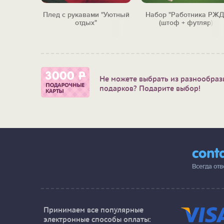
ска с
Плед с рукавами "Уютный
Набор "Работника РЖД
елакс"
отдых"
(штоф + футляр)
Не можете выбрать из разнообраз
подарков? Подарите выбор!
cont
Всегда от
Принимаем все популярные
электронные способы оплаты: