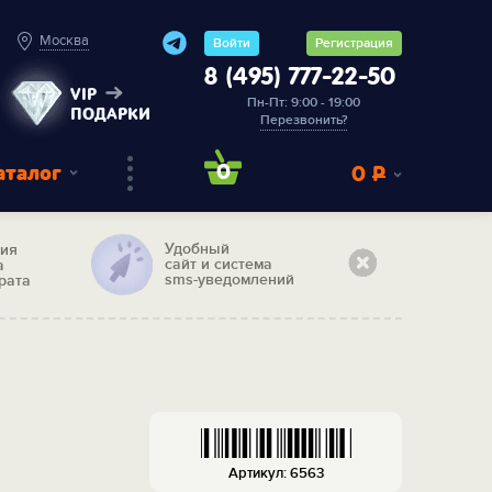
Москва
Войти
Регистрация
8 (495) 777-22-50
VIP
Пн-Пт: 9:00 - 19:00
ПОДАРКИ
Перезвонить?
аталог
0
0
Р
Удобный
тия
сайт и система
а
sms-уведомлений
рата
Артикул: 6563