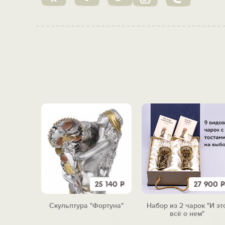
3 790
Р
25 140
Р
27 900
Р
витация"
Скульптура "Фортуна"
Набор из 2 чарок "И эт
всё о нем"