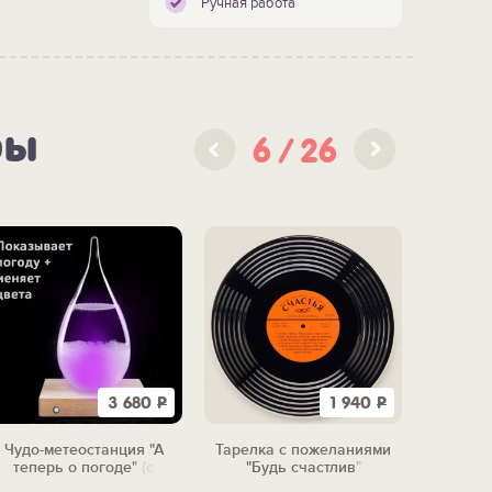
Ручная работа
ры
6
26
3 680
Р
1 940
Р
Чудо-метеостанция "А
Тарелка с пожеланиями
Набо
теперь о погоде" (с
"Будь счастлив"
"Исто
подсветкой)