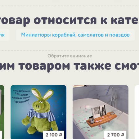
товар относится к кат
ля
Миниатюры кораблей, самолетов и поездов
Обратите внимание
тим товаром также смо
2 100
Р
2 700
Р