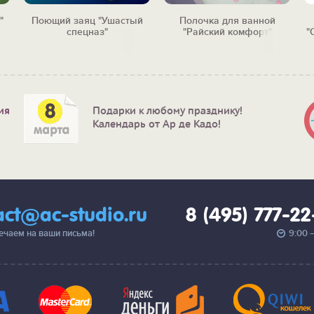
"
Поющий заяц "Ушастый
Полочка для ванной
спецназ"
"Райский комфорт"
"
ия
Подарки к любому празднику!
Календарь от Ар де Кадо!
act@ac-studio.ru
8 (495) 777-2
вечаем на ваши письма!
9:00 