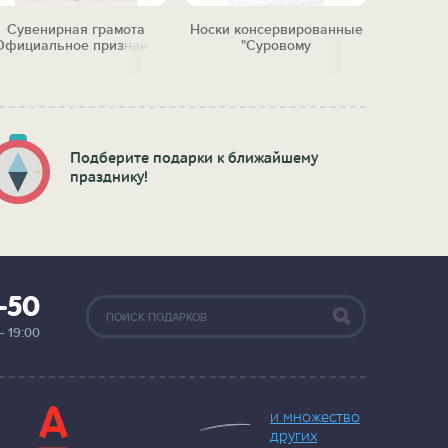
Сувенирная грамота
Носки консервированные
Набор д
Официальное признание
"Суровому
"Г
в любви"
железнодорожнику"
Подберите подарки к ближайшему
празднику!
2-50
— 19:00
и множество
других