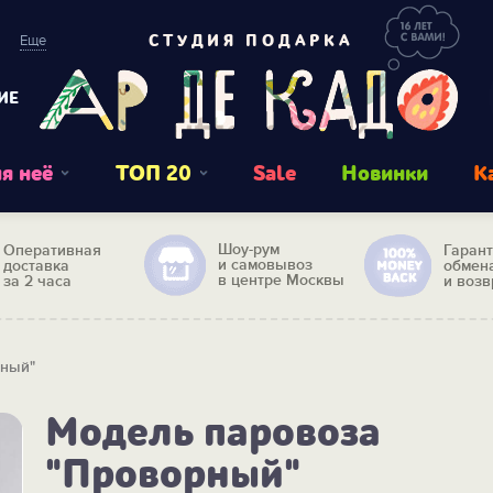
Еще
СТУДИЯ ПОДАРКА
ИЕ
я неё
ТОП 20
Sale
Новинки
К
Шоу-рум
Оперативная
Гаран
и самовывоз
доставка
обмен
в центре Москвы
за 2 часа
и возв
рный"
Модель паровоза
"Проворный"