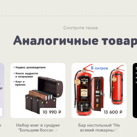
Смотрите также
Аналогичные това
10 990
Р
13 600
Р
о
Набор книг в сундуке
Бар настольный "На
"Большим боссам и
всякий пожарный"
маленьким"