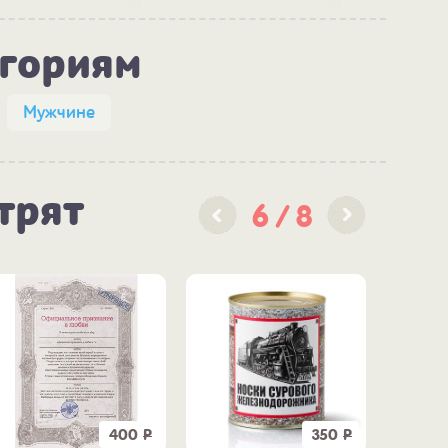
егориям
Мужчине
трят
6
8
400
Р
350
Р