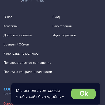
9:00 — 19:00
О нас
Вход
Контакты
Регистрация
Доставка и оплата
Идеи подарков
Возврат / Обмен
Календарь праздников
Пользовательское соглашение
Политика конфиденциальности
contact@ac-studio.ru
Мы используем
cookie
,
Ok
Всегда отвечаем на ваши письма!
чтобы сайт был удобным.
© 2004 — 2026