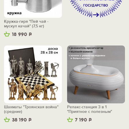
Кружка-гиря "Пей чай -
мускул качай" (7,5 кг)
18 990
Р
Шахматы "Троянская война"
Релакс-станция 3 в 1
(средние)
"Приятное с полезным"
38 190
Р
7 190
Р