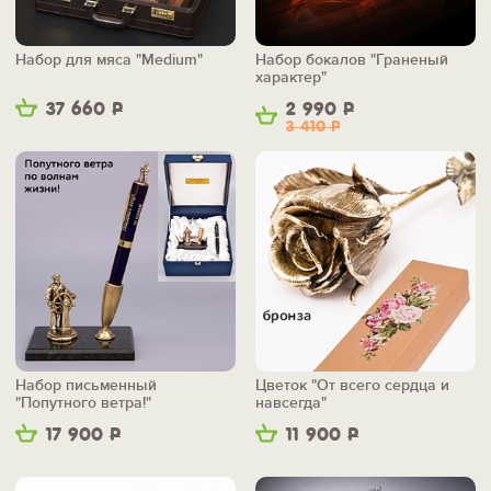
Набор для мяса "Medium"
Набор бокалов "Граненый
характер"
37 660
Р
2 990
Р
3 410
Р
Набор письменный
Цветок "От всего сердца и
"Попутного ветра!"
навсегда"
17 900
Р
11 900
Р