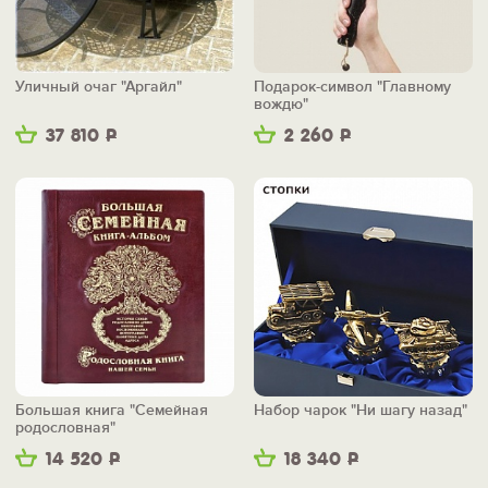
Уличный очаг "Аргайл"
Подарок-символ "Главному
вождю"
37 810
Р
2 260
Р
Большая книга "Семейная
Набор чарок "Ни шагу назад"
родословная"
14 520
Р
18 340
Р