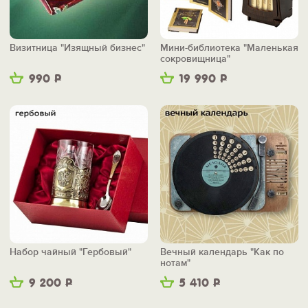
Визитница "Изящный бизнес"
Мини-библиотека "Маленькая
сокровищница"
990
Р
19 990
Р
Набор чайный "Гербовый"
Вечный календарь "Как по
нотам"
9 200
Р
5 410
Р