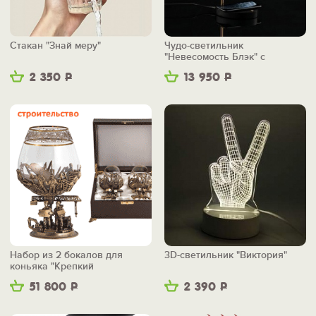
Стакан "Знай меру"
Чудо-светильник
"Невесомость Блэк" с
беспроводной зарядкой
2 350
Р
13 950
Р
Набор из 2 бокалов для
3D-светильник "Виктория"
коньяка "Крепкий
фундамент"
51 800
Р
2 390
Р