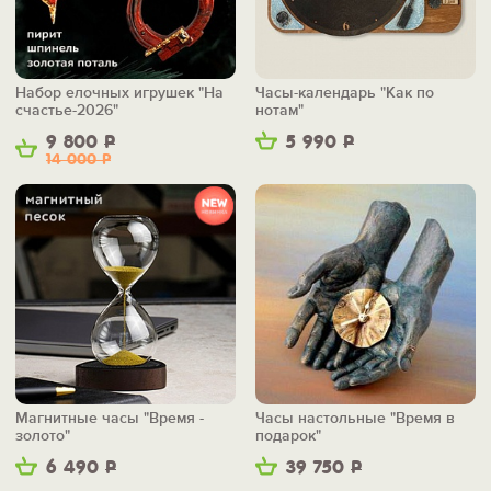
Набор елочных игрушек "На
Часы-календарь "Как по
счастье-2026"
нотам"
9 800
Р
5 990
Р
14 000
Р
Магнитные часы "Время -
Часы настольные "Время в
золото"
подарок"
6 490
Р
39 750
Р