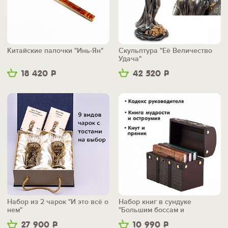
Китайские палочки "Инь-Ян"
Скульптура "Её Величество
Удача"
18 420
Р
42 520
Р
Набор из 2 чарок "И это всё о
Набор книг в сундуке
нем"
"Большим боссам и
маленьким"
27 900
Р
10 990
Р