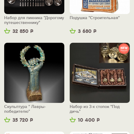
Набор для пикника "Дорогому
Подушка "Строительная"
путешественнику"
32 850
Р
3 680
Р
Скульптура " Лавры-
Набор из 3-х стопок "Под
победителю"
дичь"
35 720
Р
10 400
Р