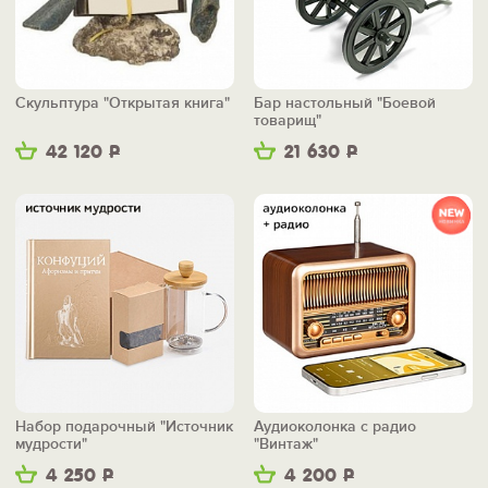
Скульптура "Открытая книга"
Бар настольный "Боевой
товарищ"
42 120
Р
21 630
Р
Набор подарочный "Источник
Аудиоколонка с радио
мудрости"
"Винтаж"
4 250
Р
4 200
Р