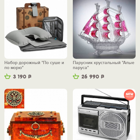
Набор дорожный "По суше и
Парусник хрустальный "Алые
по морю"
паруса"
3 190
Р
26 990
Р