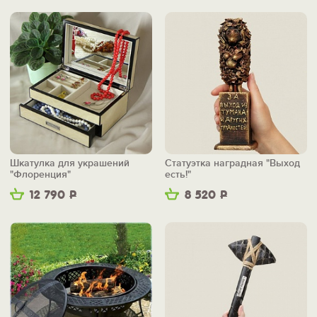
Шкатулка для украшений
Статуэтка наградная "Выход
"Флоренция"
есть!"
12 790
Р
8 520
Р