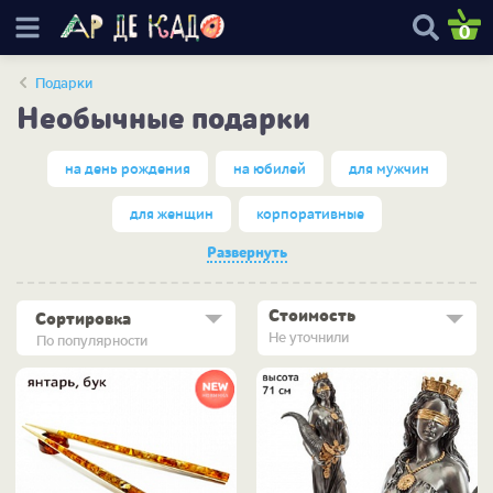
0
Подарки
Необычные подарки
на день рождения
на юбилей
для мужчин
для женщин
корпоративные
Развернуть
Стоимость
Сортировка
Не уточнили
По популярности