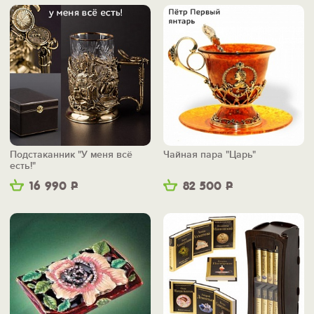
Подстаканник "У меня всё
Чайная пара "Царь"
есть!"
16 990
Р
82 500
Р