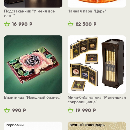
Подстаканник "У меня всё
Чайная пара "Царь"
есть!"
16 990
Р
82 500
Р
Визитница "Изящный бизнес"
Мини-библиотека "Маленькая
сокровищница"
990
Р
19 990
Р