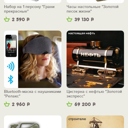
Набор на 1 персону "Грани
Часы настольные "Золотой
прекрасные"
песок жизни"
2 590
Р
39 130
Р
Bluetooth-маска с наушниками
Цистерна с нефтью "Золотой
"Релакс"
экспресс"
2 960
Р
69 200
Р