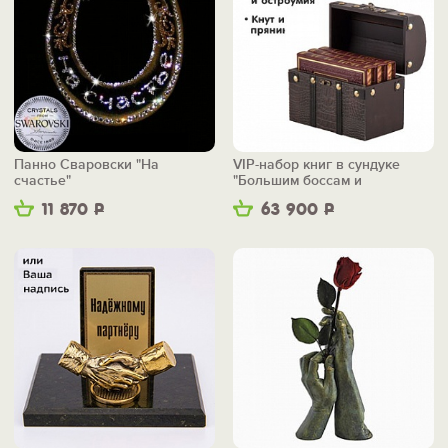
Панно Сваровски "На
VIP-набор книг в сундуке
счастье"
"Большим боссам и
маленьким"
11 870
Р
63 900
Р