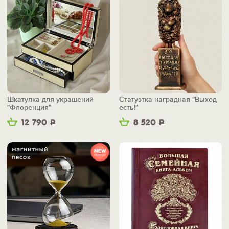
Шкатулка для украшений
Статуэтка наградная "Выход
"Флоренция"
есть!"
12 790
Р
8 520
Р