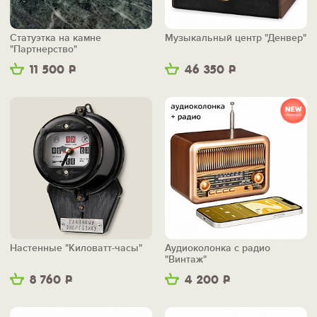
Статуэтка на камне
Музыкальный центр "Денвер"
"Партнерство"
11 500
Р
46 350
Р
Настенные "Киловатт-часы"
Аудиоколонка с радио
"Винтаж"
8 760
Р
4 200
Р