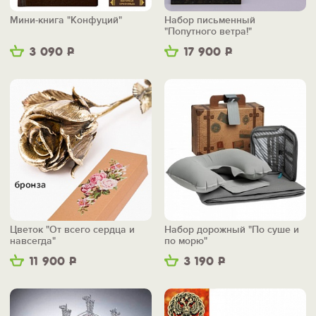
Мини-книга "Конфуций"
Набор письменный
"Попутного ветра!"
3 090
Р
17 900
Р
Цветок "От всего сердца и
Набор дорожный "По суше и
навсегда"
по морю"
11 900
Р
3 190
Р