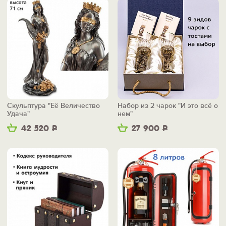
Скульптура "Её Величество
Набор из 2 чарок "И это всё о
Удача"
нем"
42 520
Р
27 900
Р