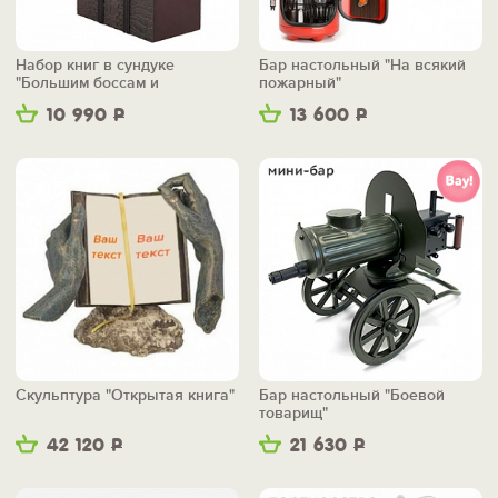
Набор книг в сундуке
Бар настольный "На всякий
"Большим боссам и
пожарный"
маленьким"
10 990
Р
13 600
Р
Скульптура "Открытая книга"
Бар настольный "Боевой
товарищ"
42 120
Р
21 630
Р