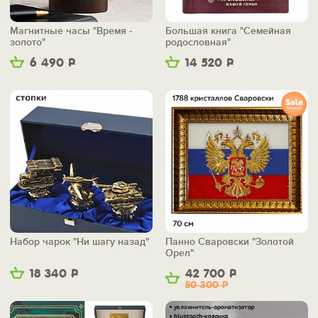
Магнитные часы "Время -
Большая книга "Семейная
золото"
родословная"
6 490
Р
14 520
Р
Набор чарок "Ни шагу назад"
Панно Сваровски "Золотой
Орел"
18 340
Р
42 700
Р
50 300
Р