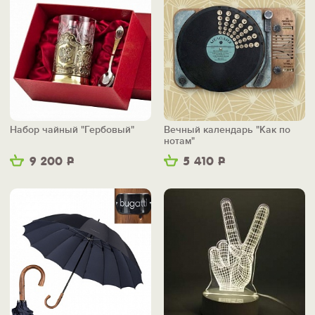
Набор чайный "Гербовый"
Вечный календарь "Как по
нотам"
9 200
Р
5 410
Р