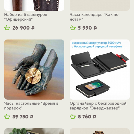
Набор из 6 шампуров
Часы-календарь "Как по
"Офицерский"
нотам"
26 900
Р
5 990
Р
Часы настольные "Время в
Органайзер с беспроводной
подарок"
зарядкой "Энерджайзер",
вер.2
39 750
Р
8 760
Р