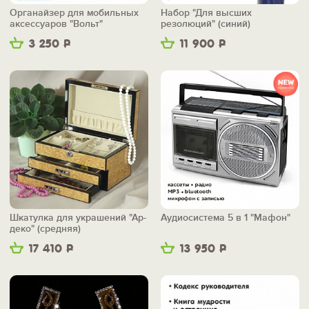
Органайзер для мобильных
Набор "Для высших
аксессуаров "Вольт"
резолюций" (синий)
3 250
Р
11 900
Р
Шкатулка для украшений "Ар-
Аудиосистема 5 в 1 "Мафон"
деко" (средняя)
17 410
Р
13 950
Р