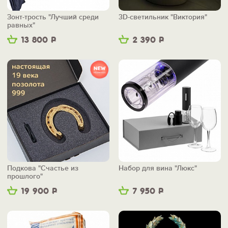
Зонт-трость "Лучший среди
3D-светильник "Виктория"
равных"
13 800
Р
2 390
Р
Подкова "Счастье из
Набор для вина "Люкс"
прошлого"
19 900
Р
7 950
Р