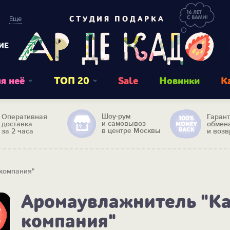
Еще
СТУДИЯ ПОДАРКА
ИЕ
я неё
ТОП 20
Sale
Новинки
К
Шоу-рум
Оперативная
Гаран
и самовывоз
доставка
обмен
в центре Москвы
за 2 часа
и возв
компания"
Аромаувлажнитель "К
компания"