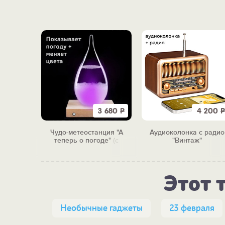
3 990
Р
3 680
Р
4 200
Р
в 1
Чудо-метеостанция "А
Аудиоколонка с радио
мат"
теперь о погоде" (с
"Винтаж"
подсветкой)
Этот 
Необычные гаджеты
23 февраля