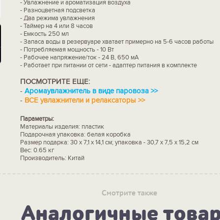
- Увлажнение и ароматизация воздуха
- Разноцветная подсветка
- Два режима увлажнения
- Таймер на 4 или 8 часов
- Емкость 250 мл
- Запаса воды в резервуаре хватает примерно на 5-6 часов работы
- Потребляемая мощность - 10 Вт
- Рабочее напряжение/ток - 24 В, 650 мА
- Работает при питании от сети - адаптер питания в комплекте
ПОСМОТРИТЕ ЕЩЕ:
-
Аромаувлажнитель в виде паровоза >>
-
ВСЕ увлажнители и релаксаторы >>
Параметры:
Материалы изделия: пластик
Подарочная упаковка: белая коробка
Размер подарка: 30 x 7,1 x 14,1 см; упаковка - 30,7 x 7,5 x 15,2 см
Вес: 0.65 кг
Производитель: Китай
Смотрите также
Аналогичные това