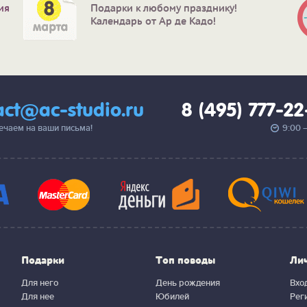
ия
Подарки к любому празднику!
Календарь от Ар де Кадо!
act@ac-studio.ru
8 (495) 777-2
вечаем на ваши письма!
9:00 
Подарки
Топ поводы
Ли
Для него
День рождения
Вхо
Для нее
Юбилей
Рег