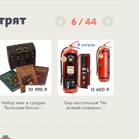
трят
6
44
10 990
Р
13 600
Р
Набор книг в сундуке
Бар настольный "На
Чудо-м
"Большим боссам и
всякий пожарный"
тепер
маленьким"
п