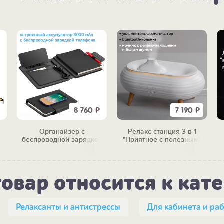
8 760
Р
7 190
Р
Органайзер с
Релакс-станция 3 в 1
беспроводной зарядкой
"Приятное с полезным"
"Энерджайзер", вер.2
товар относится к кат
Релаксанты и антистрессы
Для кабинета и раб