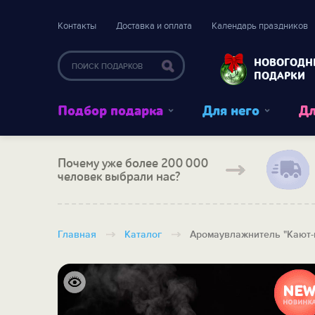
Контакты
Доставка и оплата
Календарь праздников
НОВОГОДН
ПОДАРКИ
Подбор подарка
Для него
Дл
Почему уже более 200 000
человек выбрали нас?
Главная
Каталог
Аромаувлажнитель "Кают-