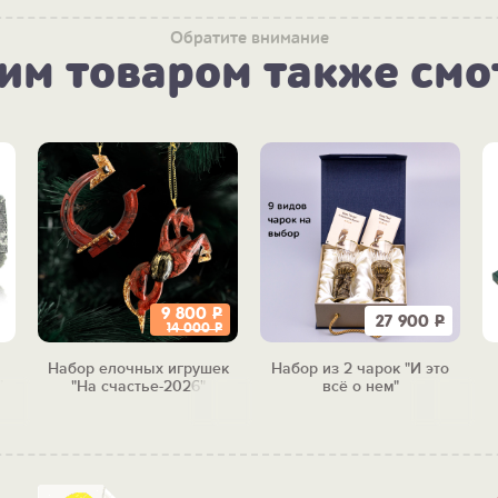
Обратите внимание
тим товаром также смо
9 800
Р
27 900
Р
14 000
Р
Набор елочных игрушек
Набор из 2 чарок "И это
"
"На счастье-2026"
всё о нем"