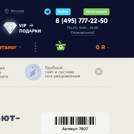
Москва
Войти
Регистрация
8 (495) 777-22-50
VIP
Пн-Пт: 9:00 - 19:00
ПОДАРКИ
Перезвонить?
аталог
0
0
Р
Удобный
тия
сайт и система
а
sms-уведомлений
рата
ают-
Артикул: 7807