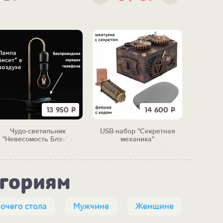
13 950
Р
14 600
Р
Чудо-светильник
USB-набор "Секретная
Blue
"Невесомость Блэк" с
механика"
наушн
беспроводной зарядкой
егориям
очего стола
Мужчине
Женщине