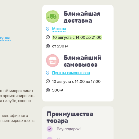
Ближайшая
доставка
Москва
10 августа с 14:00 до 21:00
купка
от 590
Р
Ближайший
самовывоз
Пункты самовывоза
10 августа с 14:00 до 17:00
590
Р
тный микроклимат
но ароматизировать
а палубе, словно
Преимущества
апель эфирного
товара
онцентрироваться в
Вау-подарок!