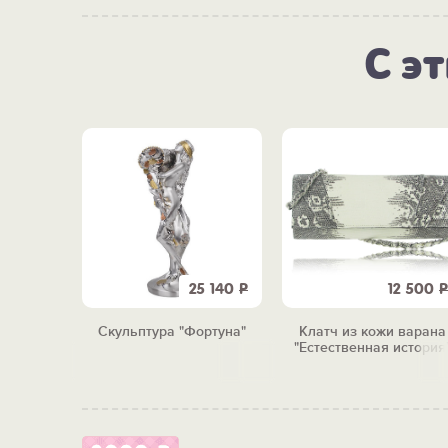
С э
3 680
Р
25 140
Р
12 500
Р
тельная"
Скульптура "Фортуна"
Клатч из кожи варана
"Естественная история