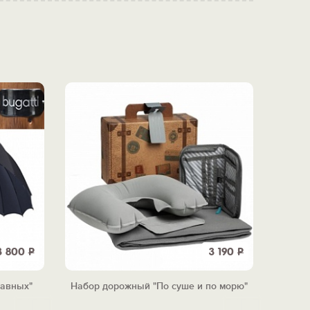
3 800
Р
3 190
Р
равных"
Набор дорожный "По суше и по морю"