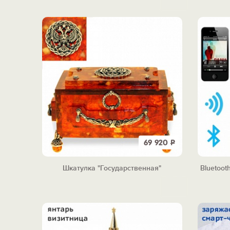
69 920
Р
Шкатулка "Государственная"
Bluetoot