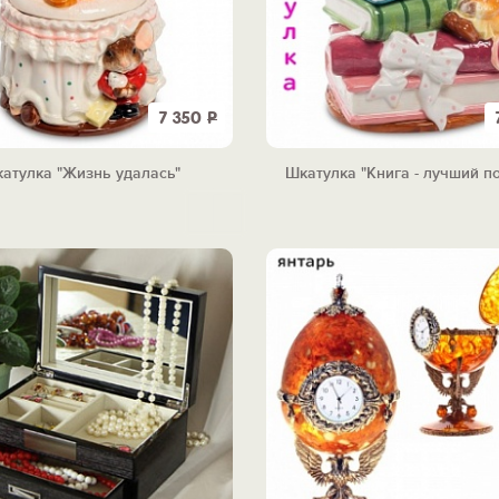
7 350
Р
атулка "Жизнь удалась"
Шкатулка "Книга - лучший п