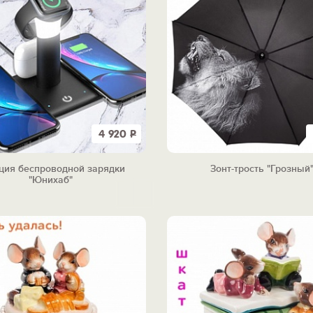
4 920
Р
ция беспроводной зарядки
Зонт-трость "Грозный
"Юнихаб"