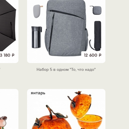
3 180
Р
12 600
Р
"
Набор 5 в одном "То, что надо"