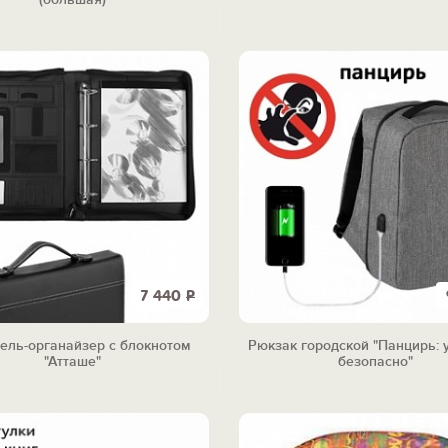
7 440
Р
ель-органайзер с блокнотом
Рюкзак городской "Панцирь: 
"Атташе"
безопасно"