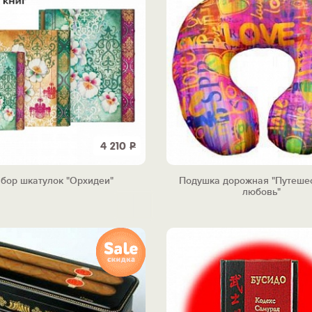
4 210
Р
бор шкатулок "Орхидеи"
Подушка дорожная "Путешес
любовь"