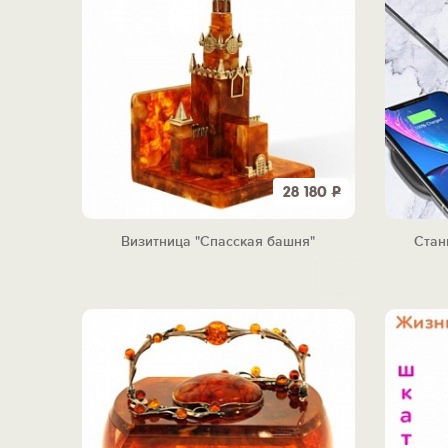
28 180
Р
Визитница "Спасская башня"
Стан