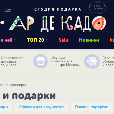
Еще
СТУДИЯ ПОДАРКА
ИЕ
я неё
ТОП 20
Sale
Новинки
К
Шоу-рум
Оперативная
Гаран
и самовывоз
доставка
обмен
в центре Москвы
за 2 часа
и возв
изнес сувениры
 и подарки
уары
Обложки для документов
Папки и портфели