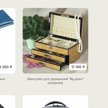
3 250
Р
17 410
Р
ных
Шкатулка для украшений "Ар-деко"
(средняя)