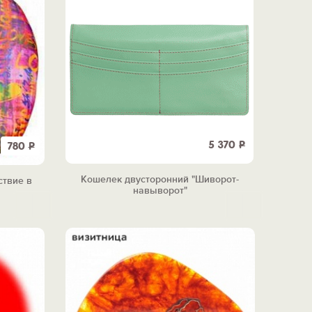
5 370
Р
780
Р
Кошелек двусторонний "Шиворот-
твие в
навыворот"