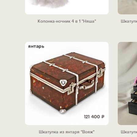
Колонка-ночник 4 в 1 "Няша"
Шкатулк
121 400
Р
Шкатулка из янтаря "Вояж"
Шкатулк