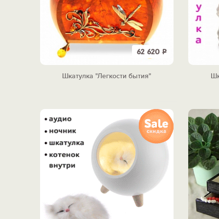
62 620
Р
Шкатулка "Легкости бытия"
Шк