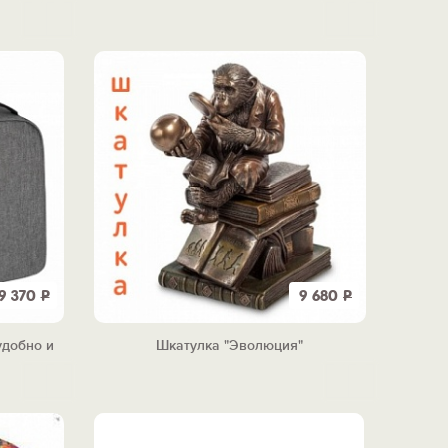
9 370
Р
9 680
Р
удобно и
Шкатулка "Эволюция"