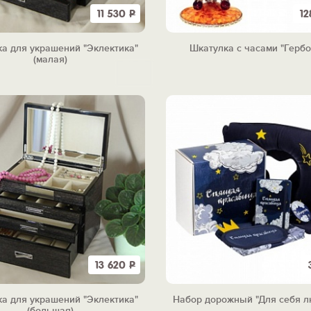
11 530
Р
12
а для украшений "Эклектика"
Шкатулка с часами "Герб
(малая)
13 620
Р
а для украшений "Эклектика"
Набор дорожный "Для себя 
(большая)