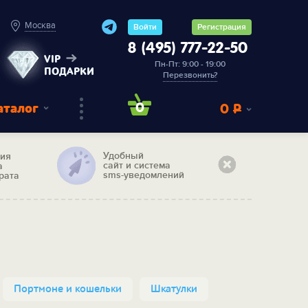
Москва
Войти
Регистрация
8 (495) 777-22-50
VIP
Пн-Пт: 9:00 - 19:00
ПОДАРКИ
Перезвонить?
аталог
0
0
Р
Удобный
тия
сайт и система
а
sms-уведомлений
рата
Портмоне и кошельки
Шкатулки