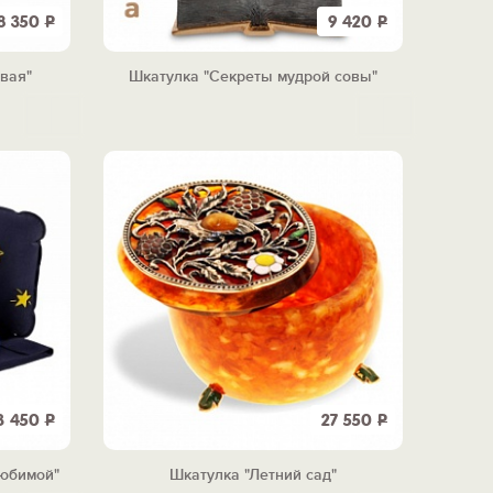
8 350
Р
9 420
Р
овая"
Шкатулка "Секреты мудрой совы"
3 450
Р
27 550
Р
любимой"
Шкатулка "Летний сад"