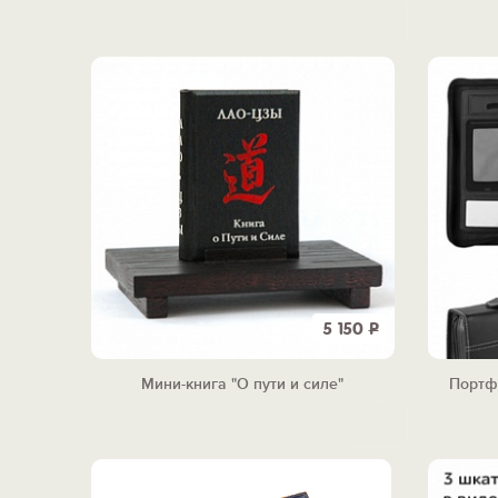
5 150
Р
Мини-книга "О пути и силе"
Портф