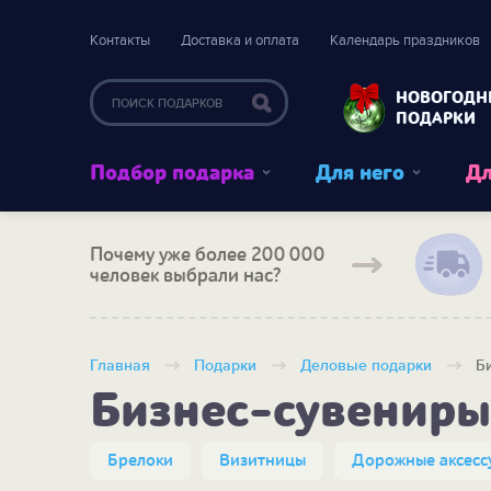
Контакты
Доставка и оплата
Календарь праздников
НОВОГОДН
ПОДАРКИ
Подбор подарка
Для него
Дл
Почему уже более 200 000
человек выбрали нас?
Главная
Подарки
Деловые подарки
Б
Бизнес-сувениры
Брелоки
Визитницы
Дорожные аксесс