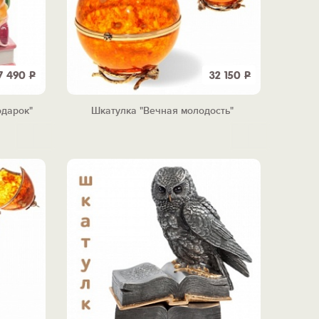
7 490
Р
32 150
Р
одарок"
Шкатулка "Вечная молодость"