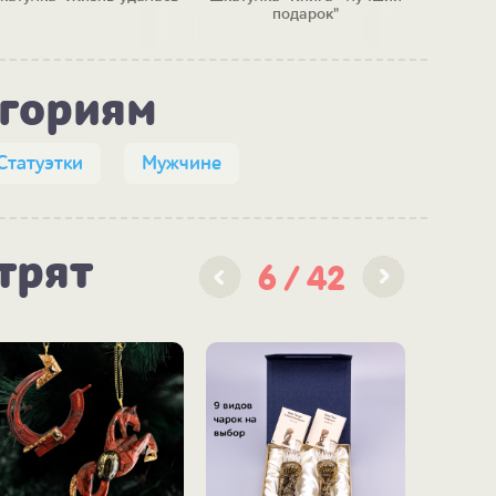
подарок"
м
егориям
Статуэтки
Мужчине
трят
6
42