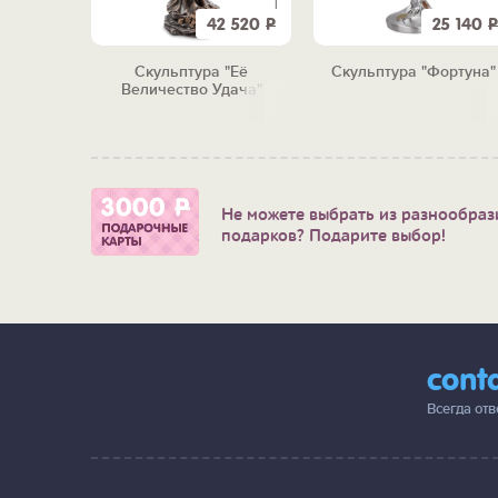
3 180
Р
42 520
Р
25 140
Р
одильник
Скульптура "Её
Скульптура "Фортуна"
 дороги"
Величество Удача"
Не можете выбрать из разнообраз
подарков? Подарите выбор!
cont
Всегда от