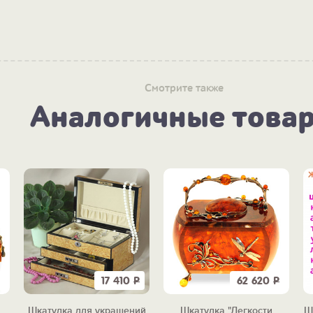
Смотрите также
Аналогичные това
17 410
Р
62 620
Р
Шкатулка для украшений
Шкатулка "Легкости
Ш