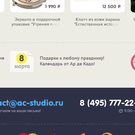
1 990
Р
12 500
Р
Зеркало в подарочной
Клатч из кожи варана
упаковке "Утреняя песня"
"Естественная история"
ия
Подарки к любому празднику!
Календарь от Ар де Кадо!
act@ac-studio.ru
8 (495) 777-2
вечаем на ваши письма!
9:00 