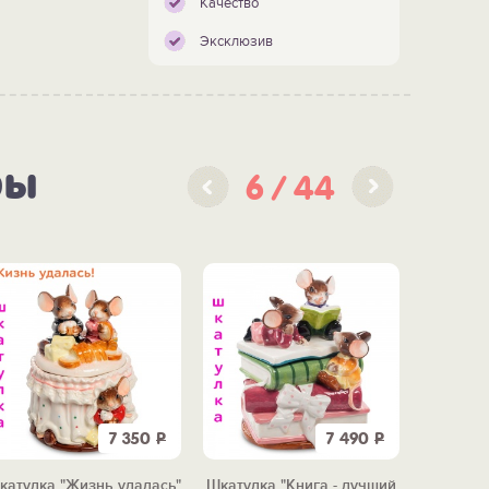
Качество
Эксклюзив
ры
6
44
7 350
Р
7 490
Р
катулка "Жизнь удалась"
Шкатулка "Книга - лучший
Шкат