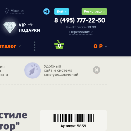
Москва
Войти
Регистрация
8 (495) 777-22-50
VIP
Пн-Пт: 9:00 - 19:00
ПОДАРКИ
Перезвонить?
аталог
0
0
Р
Удобный
тия
сайт и система
а
sms-уведомлений
рата
стиле
тор"
Артикул: 5859