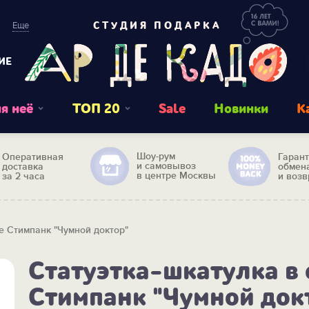
Еще
СТУДИЯ ПОДАРКА
ИЕ
я неё
ТОП 20
Sale
Новинки
К
Шоу-рум
Оперативная
Гаран
и самовывоз
доставка
обмен
в центре Москвы
за 2 часа
и возв
ле Стимпанк "Чумной доктор"
Статуэтка-шкатулка в 
Стимпанк "Чумной док