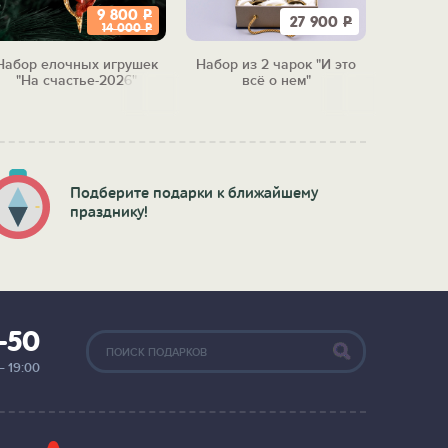
9 800
Р
27 900
Р
14 000
Р
Набор елочных игрушек
Набор из 2 чарок "И это
Набор 
"На счастье-2026"
всё о нем"
"Бол
м
Подберите подарки к ближайшему
празднику!
2-50
— 19:00