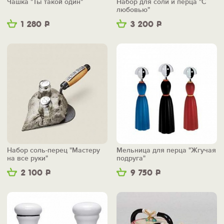
Чашка "Ты такой один"
Набор для соли и перца "С
любовью"
1 280
Р
3 200
Р
Набор соль-перец "Мастеру
Мельница для перца "Жгучая
на все руки"
подруга"
2 100
Р
9 750
Р