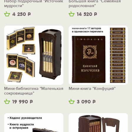
Набор подарочный "Источник
Большая книга "Семейная
мудрости"
родословная"
4 250
Р
14 520
Р
Мини-библиотека "Маленькая
Мини-книга "Конфуций"
сокровищница"
19 990
Р
3 090
Р