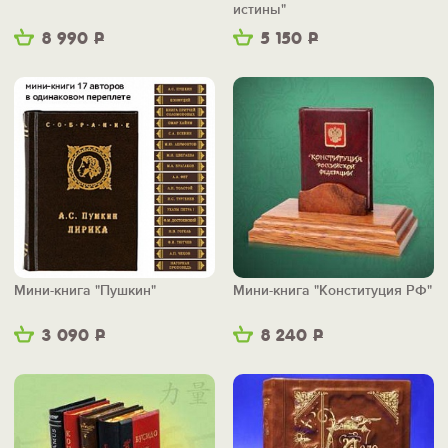
истины"
8 990
Р
5 150
Р
Мини-книга "Пушкин"
Мини-книга "Конституция РФ"
3 090
Р
8 240
Р