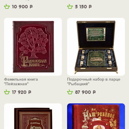
10 900
Р
5 150
Р
Фамильная книга
Подарочный набор в ларце
"Пейзажная"
"Рыбацкий"
17 920
Р
87 900
Р