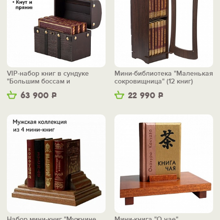
VIP-набор книг в сундуке
Мини-библиотека "Маленькая
"Большим боссам и
сокровищница" (12 книг)
маленьким"
63 900
Р
22 990
Р
Набор мини-книг "Мужчине
Мини-книга "О чае"