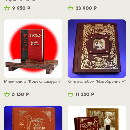
9 950
Р
33 900
Р
Мини-книга "Кодекс самурая"
Книга-альбом "Новобрачным"
5 150
Р
11 350
Р