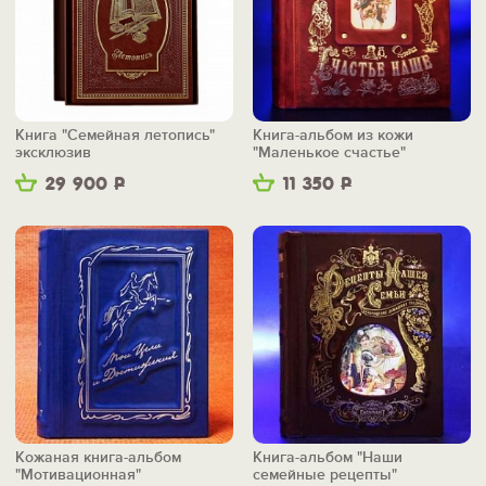
Книга "Семейная летопись"
Книга-альбом из кожи
эксклюзив
"Маленькое счастье"
29 900
Р
11 350
Р
Кожаная книга-альбом
Книга-альбом "Наши
"Мотивационная"
семейные рецепты"