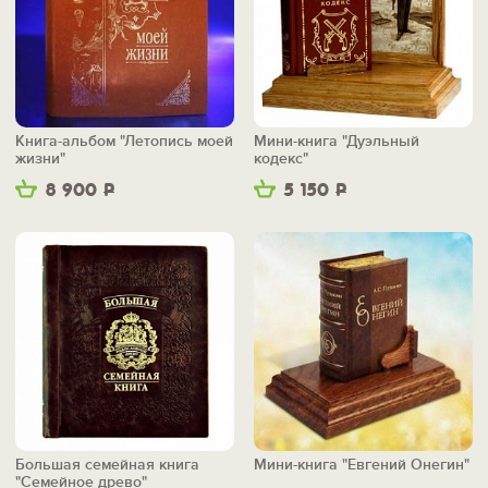
Книга-альбом "Летопись моей
Мини-книга "Дуэльный
жизни"
кодекс"
8 900
Р
5 150
Р
Большая семейная книга
Мини-книга "Евгений Онегин"
"Семейное древо"