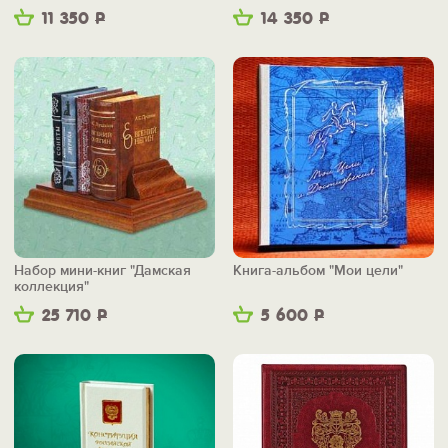
11 350
Р
14 350
Р
Набор мини-книг "Дамская
Книга-альбом "Мои цели"
коллекция"
25 710
Р
5 600
Р