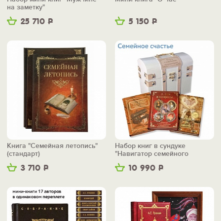
на заметку"
25 710
Р
5 150
Р
Книга "Семейная летопись"
Набор книг в сундуке
(стандарт)
"Навигатор семейного
счастья"
3 710
Р
10 990
Р