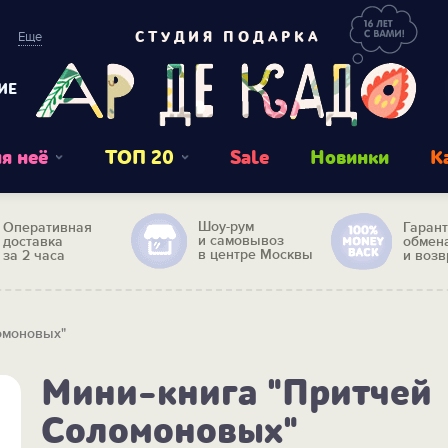
Еще
СТУДИЯ ПОДАРКА
ИЕ
я неё
ТОП 20
Sale
Новинки
К
Шоу-рум
Оперативная
Гаран
и самовывоз
доставка
обмен
в центре Москвы
за 2 часа
и возв
омоновых"
Мини-книга "Притчей
Соломоновых"