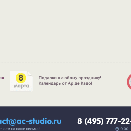
ия
Подарки к любому празднику!
Календарь от Ар де Кадо!
act@ac-studio.ru
8 (495) 777-2
вечаем на ваши письма!
9:00 