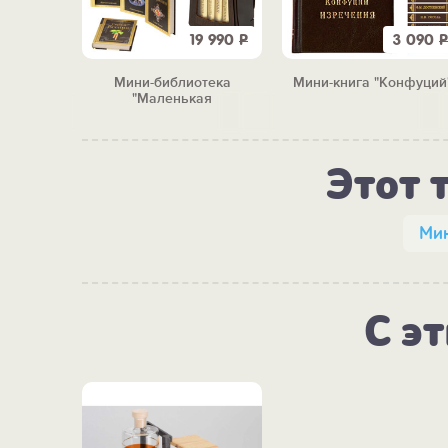
3 090
Р
19 990
Р
3 090
Р
ехов "
Мини-библиотека
Мини-книга "Конфуций
"Маленькая
сокровищница"
Этот 
Мин
С э