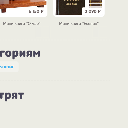
5 150
Р
3 090
Р
Мини-книга "О чае"
Мини-книга "Есенин"
Мини-к
егориям
ы книг
трят