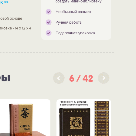
создать мини-библиотеку
к >>
Необычный размер
ловой основе
Ручная работа
ковке - 14 х 12 х 4
Подарочная упаковка
ры
6
42