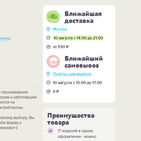
Ближайшая
доставка
Москва
10 августа с 14:00 до 21:00
купка
от 590
Р
Ближайший
самовывоз
Пункты самовывоза
10 августа с 15:00 до 17:00
0
Р
 произведения
похам и работавшим
аются на
и-библиотек.
Преимущества
своему выбору, Вы
товара
ебе форму и
 мирового
17 изданий в одном
оформлении - можно