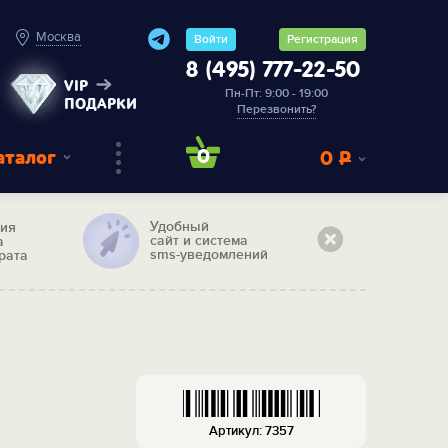
Москва
Войти
Регистрация
8 (495) 777-22-50
VIP
Пн-Пт: 9:00 - 19:00
ПОДАРКИ
Перезвонить?
аталог
0
0
Р
Удобный
тия
сайт и система
а
sms-уведомлений
рата
Артикул: 7357