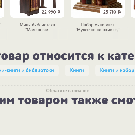
22 990
Р
25 710
Р
"
Мини-библиотека
Набор мини-книг
"Маленькая
"Мужчине на заметку"
сокровищница" (12 книг)
товар относится к кат
и-книги и библиотеки
Книги
Книги и набор
Обратите внимание
тим товаром также смо