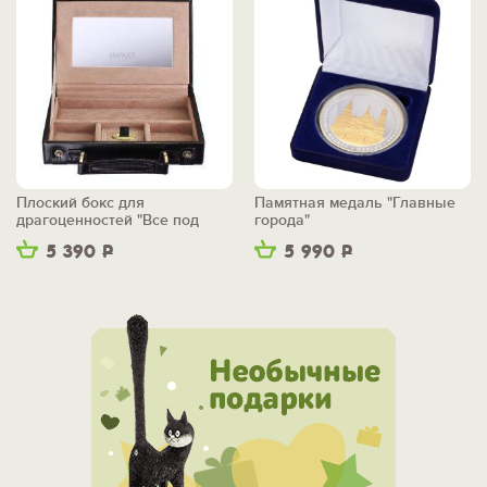
Плоский бокс для
Памятная медаль "Главные
драгоценностей "Все под
города"
рукой"
5 390
Р
5 990
Р