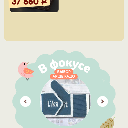
37 660
Р
ВЫБОР
АР ДЕ КАДО