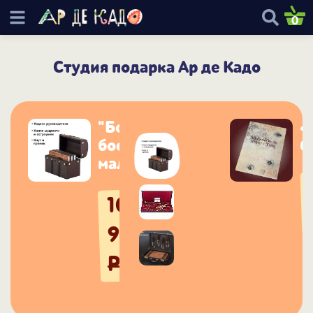
0
Студия подарка Ар де Кадо
"Большим
«
боссам и
б
маленьким"
10
990
Р