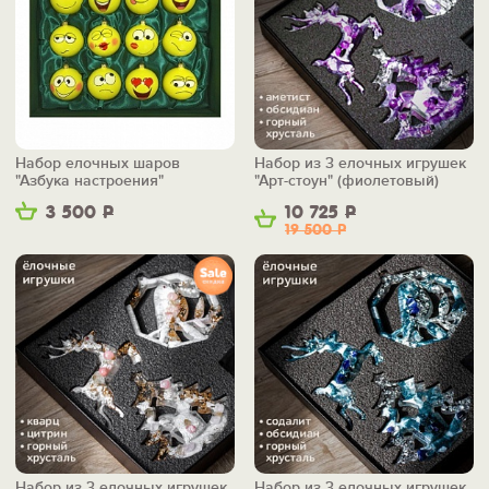
Набор елочных шаров
Набор из 3 елочных игрушек
"Азбука настроения"
"Арт-стоун" (фиолетовый)
3 500
Р
10 725
Р
19 500
Р
Набор из 3 елочных игрушек
Набор из 3 елочных игрушек