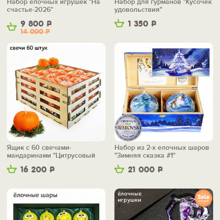
Набор елочных игрушек "На
Набор для гурманов "Кусочек
счастье-2026"
удовольствия"
9 800
Р
1 350
Р
14 000
Р
Ящик с 60 свечами-
Набор из 2-х елочных шаров
мандаринами "Цитрусовый
"Зимняя сказка #1"
бум"
16 200
Р
21 000
Р