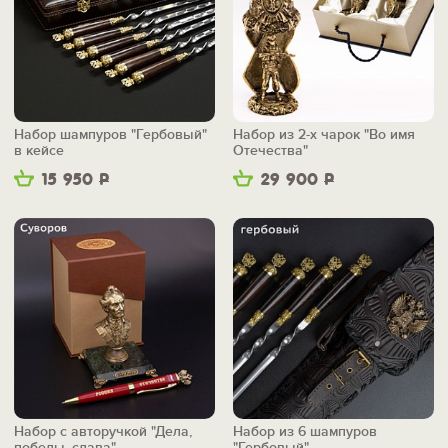
Набор шампуров "Гербовый"
Набор из 2-х чарок "Во имя
в кейсе
Отечества"
15 950
Р
29 900
Р
Набор с авторучкой "Дела,
Набор из 6 шампуров
победы, слава"
"Гербовый"