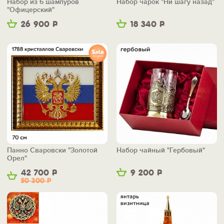
Набор из 6 шампуров
Набор чарок "Ни шагу назад"
"Офицерский"
26 900
Р
18 340
Р
Панно Сваровски "Золотой
Набор чайный "Гербовый"
Орел"
42 700
Р
9 200
Р
50 300
Р