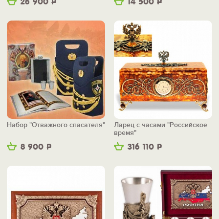
26 900
Р
14 500
Р
Набор "Отважного спасателя"
Ларец с часами "Российское
время"
8 900
Р
316 110
Р