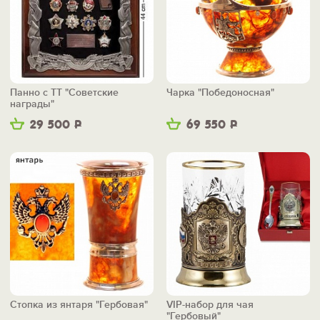
Панно с ТТ "Советские
Чарка "Победоносная"
награды"
29 500
Р
69 550
Р
Стопка из янтаря "Гербовая"
VIP-набор для чая
"Гербовый"