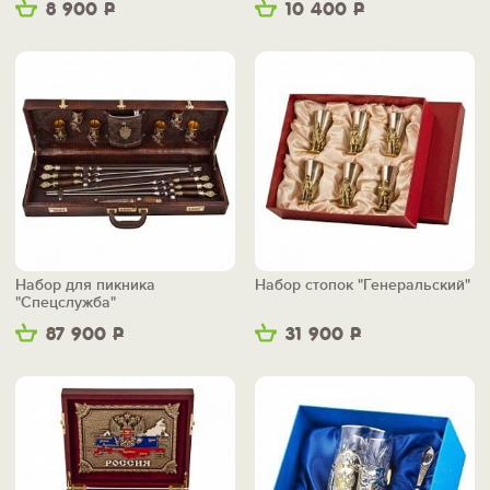
8 900
Р
10 400
Р
Набор для пикника
Набор стопок "Генеральский"
"Спецслужба"
87 900
Р
31 900
Р