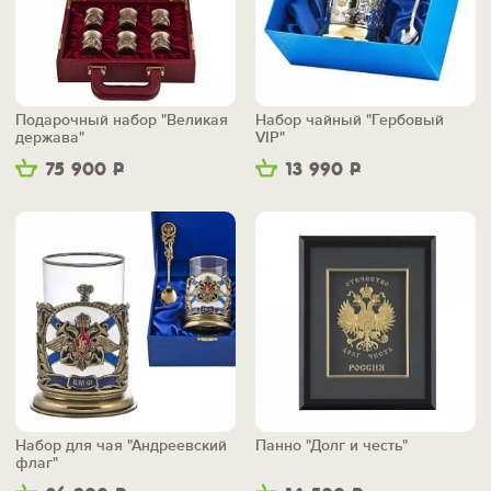
Подарочный набор "Великая
Набор чайный "Гербовый
держава"
VIP"
75 900
Р
13 990
Р
Набор для чая "Андреевский
Панно "Долг и честь"
флаг"