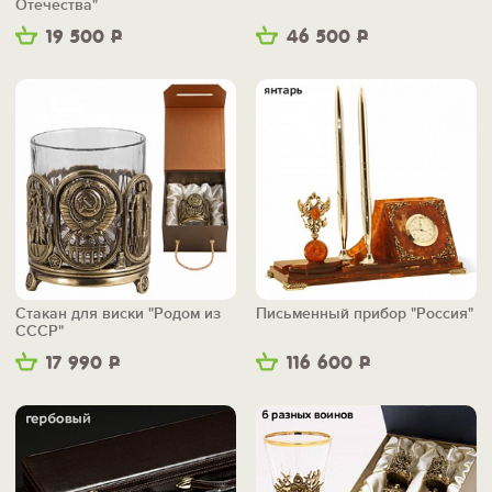
Отечества"
19 500
Р
46 500
Р
Стакан для виски "Родом из
Письменный прибор "Россия"
СССР"
17 990
Р
116 600
Р