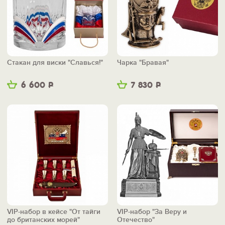
Стакан для виски "Славься!"
Чарка "Бравая"
6 600
Р
7 830
Р
VIP-набор в кейсе "От тайги
VIP-набор "За Веру и
до британских морей"
Отечество"