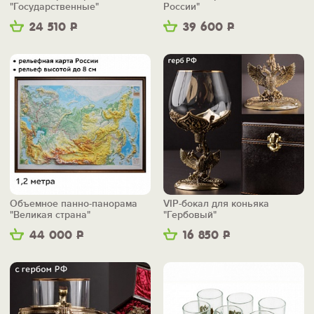
"Государственные"
России"
24 510
Р
39 600
Р
Объемное панно-панорама
VIP-бокал для коньяка
"Великая страна"
"Гербовый"
44 000
Р
16 850
Р