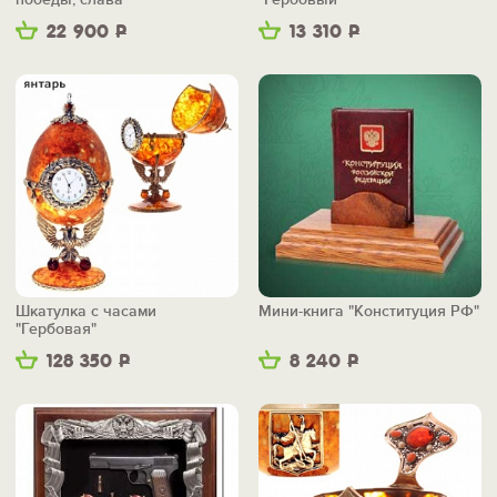
22 900
Р
13 310
Р
Шкатулка с часами
Мини-книга "Конституция РФ"
"Гербовая"
128 350
Р
8 240
Р