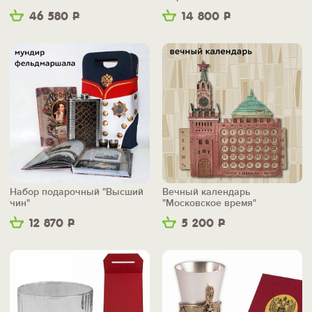
46 580
Р
14 800
Р
Набор подарочный "Высший
Вечный календарь
чин"
"Московское время"
12 870
Р
5 200
Р