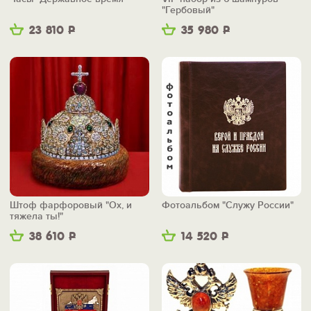
"Гербовый"
23 810
Р
35 980
Р
Штоф фарфоровый "Ох, и
Фотоальбом "Служу России"
тяжела ты!"
38 610
Р
14 520
Р