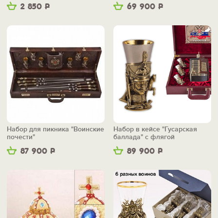
2 850
Р
69 900
Р
Набор для пикника "Воинские
Набор в кейсе "Гусарская
почести"
баллада" с флягой
87 900
Р
89 900
Р