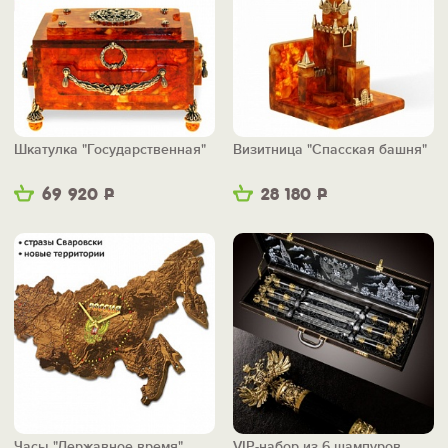
Шкатулка "Государственная"
Визитница "Спасская башня"
69 920
Р
28 180
Р
Часы "Державное время"
VIP-набор из 6 шампуров