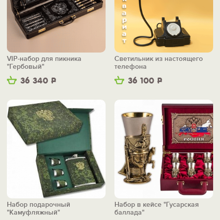
VIP-набор для пикника
Светильник из настоящего
"Гербовый"
телефона
36 340
Р
36 100
Р
Набор подарочный
Набор в кейсе "Гусарская
"Камуфляжный"
баллада"