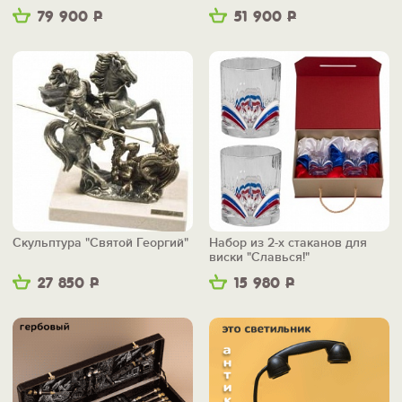
79 900
Р
51 900
Р
Скульптура "Святой Георгий"
Набор из 2-х стаканов для
виски "Славься!"
27 850
Р
15 980
Р