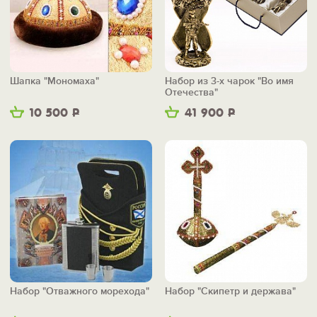
Шапка "Мономаха"
Набор из 3-х чарок "Во имя
Отечества"
10 500
Р
41 900
Р
Набор "Отважного морехода"
Набор "Скипетр и держава"