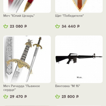
Меч "Юлий Цезарь"
Щит "Победителя"
23 080
Р
34 440
Р
Меч Ричарда "Львиное
Винтовка "М 16"
сердце"
29 470
Р
25 800
Р