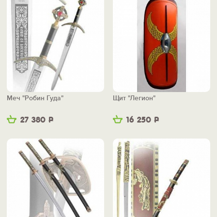
Меч "Робин Гуда"
Щит "Легион"
27 380
Р
16 250
Р