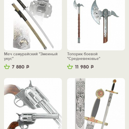
Меч самурайский "Змеиный
Топорик боевой
укус"
"Средневековье"
7 880
Р
11 980
Р