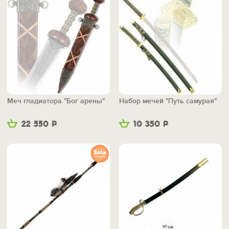
Меч гладиатора "Бог арены"
Набор мечей "Путь самурая"
22 550
Р
10 350
Р