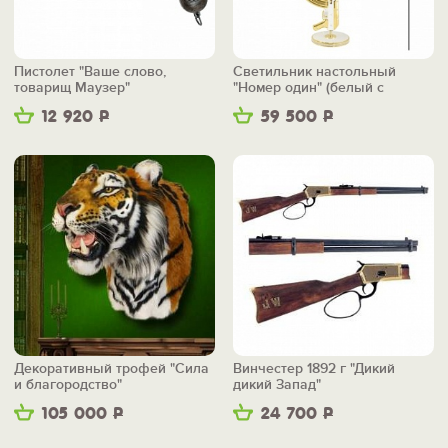
Пистолет "Ваше слово,
Светильник настольный
товарищ Маузер"
"Номер один" (белый с
золотом)
12 920
Р
59 500
Р
Декоративный трофей "Сила
Винчестер 1892 г "Дикий
и благородство"
дикий Запад"
105 000
Р
24 700
Р