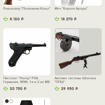
Револьвер "Полковник Кольт"
Меч "Короля Артура"
8 160
Р
18 270
Р
Пистолет "Люгер" P08,
Автомат системы Шпагина
Германия, 1898г. 1-я и 2-ая МВ
"ППШ"
20 750
Р
29 950
Р