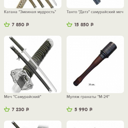
Катана "Змеиная мудрость"
Танто "Датэ" самурайский меч
7 850
Р
15 850
Р
Меч "Самурайский"
Муляж гранаты "М-24"
7 230
Р
5 990
Р