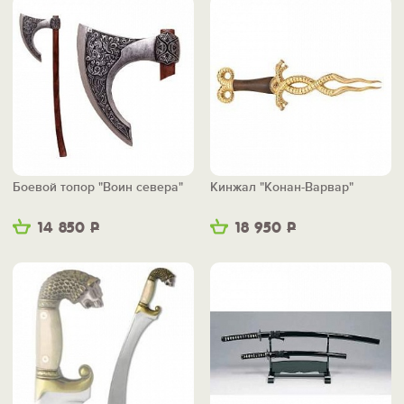
Боевой топор "Воин севера"
Кинжал "Конан-Варвар"
14 850
Р
18 950
Р