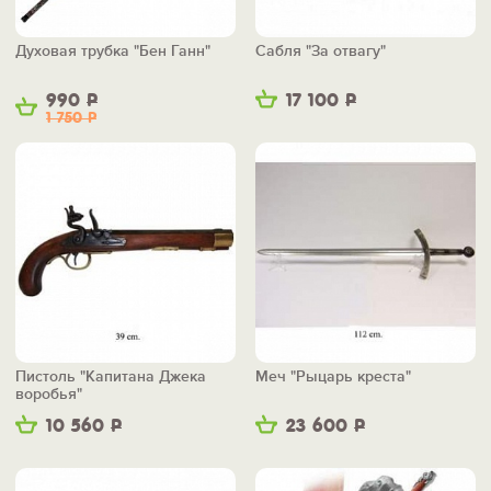
Духовая трубка "Бен Ганн"
Сабля "За отвагу"
990
Р
17 100
Р
1 750
Р
Пистоль "Капитана Джека
Меч "Рыцарь креста"
воробья"
10 560
Р
23 600
Р