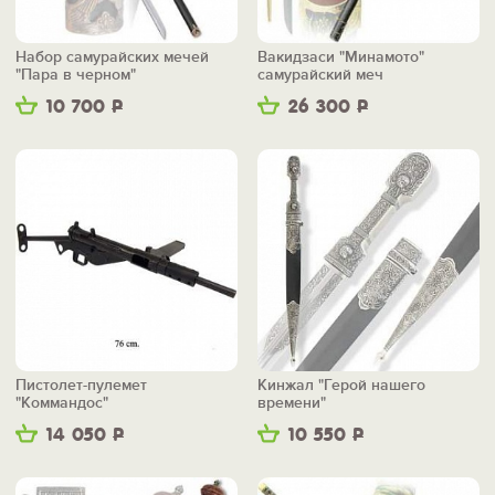
Набор самурайских мечей
Вакидзаси "Минамото"
"Пара в черном"
самурайский меч
10 700
Р
26 300
Р
Пистолет-пулемет
Кинжал "Герой нашего
"Коммандос"
времени"
14 050
Р
10 550
Р