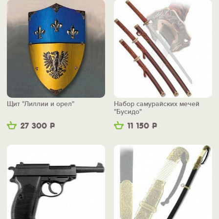
Щит "Лиллии и орел"
Набор самурайских мечей
"Бусидо"
27 300
Р
11 150
Р