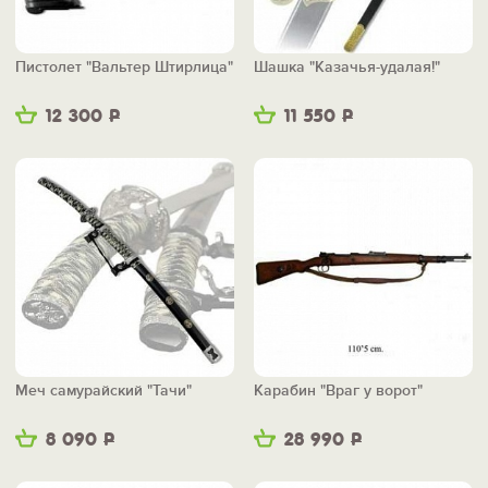
Пистолет "Вальтер Штирлица"
Шашка "Казачья-удалая!"
12 300
Р
11 550
Р
Меч самурайский "Тачи"
Карабин "Враг у ворот"
8 090
Р
28 990
Р