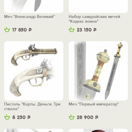
Меч "Александр Великий"
Набор самурайских мечей
"Кодекс воина"
17 850
Р
23 150
Р
Пистоль "Карты. Деньги. Три
Меч "Первый император"
ствола"
6 250
Р
28 900
Р