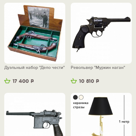
Дуэльный набор "Дело чести"
Револьвер "Муркин наган"
17 400
Р
10 810
Р