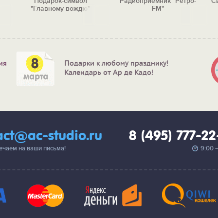
Подарок-символ
Радиоприемник "Ретро-
С
"Главному вождю"
FM"
ия
Подарки к любому празднику!
Календарь от Ар де Кадо!
act@ac-studio.ru
8 (495) 777-2
вечаем на ваши письма!
9:00 