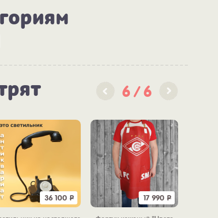
егориям
трят
6
6
36 100
Р
17 990
Р