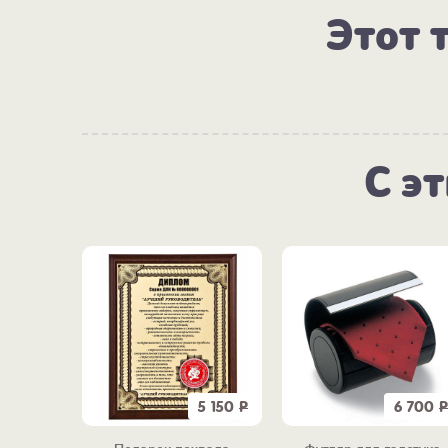
Этот 
С э
5 150
Р
6 700
Р