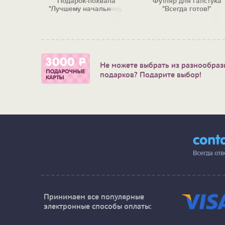
Подарок-похвала
Футляр для галстука
"Лучшему начальнику"
"Всегда готов!"
Не можете выбрать из разнообраз
подарков? Подарите выбор!
cont
Всегда от
Принимаем все популярные
электронные способы оплаты: