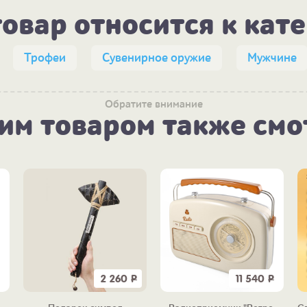
товар относится к кат
Трофеи
Сувенирное оружие
Мужчине
Обратите внимание
тим товаром также смо
2 260
Р
11 540
Р