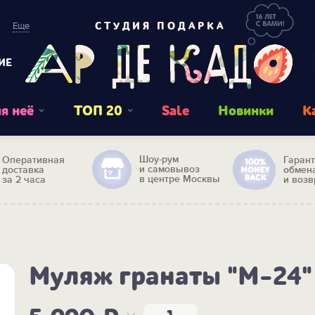
Еще
СТУДИЯ ПОДАРКА
ИЕ
я неё
ТОП 20
Sale
Новинки
К
Шоу-рум
Оперативная
Гаран
и самовывоз
доставка
обмен
в центре Москвы
за 2 часа
и возв
Муляж гранаты "М-24"