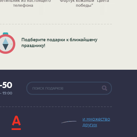
ветильник из настоящего
Фартук кожаный "Цвета
телефона
победы"
Подберите подарки к ближайшему
празднику!
2-50
— 19:00
и множество
других