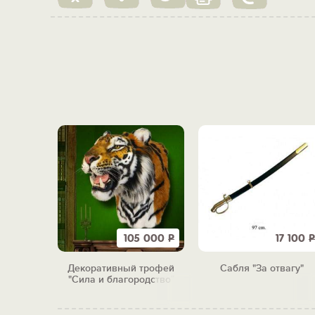
105 000
Р
17 100
Р
Декоративный трофей
Сабля "За отвагу"
"Сила и благородство"