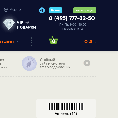
Москва
Войти
Регистрация
8 (495) 777-22-50
VIP
Пн-Пт: 9:00 - 19:00
ПОДАРКИ
Перезвонить?
аталог
0
0
Р
Удобный
тия
сайт и система
а
sms-уведомлений
рата
Артикул: 3446