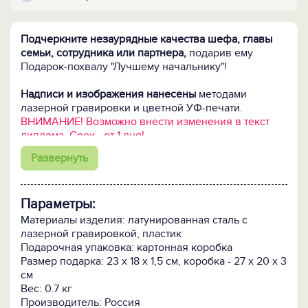
Подчеркните незаурядные качества шефа, главы
семьи, сотрудника или партнера,
подарив ему
Подарок-похвалу "Лучшему начальнику"!
Надписи и изображения нанесены
методами
лазерной гравировки и цветной УФ-печати.
ВНИМАНИЕ! Возможно внести изменения в текст
диплома. Срок - от 1 дня!
Развернуть
Диплом серии ДЛК №000000001 о присвоении
звания «ЛУЧШИЙ РУКОВОДИТЕЛЬ»
Параметры:
Данный документ подтверждает, что его владелец
является признанным лидером, искусным
Материалы изделия: латунированная сталь с
управленцем, незаурядной личностью и ему
лазерной гравировкой, пластик
присущи следующие качества и достоинства:
Подарочная упаковка: картонная коробка
- острый, неординарный ум;
Размер подарка: 23 x 18 x 1,5 см, коробка - 27 х 20 х 3
- солидная эрудиция;
см
- природная одаренность и смекалка;
Вес: 0.7 кг
- решительность и напористость;
Производитель: Россия