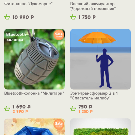
Фитопанно "Лукоморье"
Внешний аккумулятор
"Дорожный помощник"
10 990
Р
1 750
Р
Bluetooth-колонка "Милитари"
Зонт-трансформер 2 в 1
"Спасатель малибу"
1 690
Р
750
Р
2 990
Р
1 250
Р