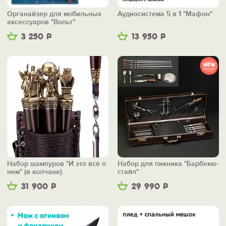
Органайзер для мобильных
Аудиосистема 5 в 1 "Мафон"
аксессуаров "Вольт"
3 250
Р
13 950
Р
Набор шампуров "И это всё о
Набор для пикника "Барбекю-
нем" (в колчане)
стайл"
31 900
Р
29 990
Р