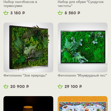
Набор ланчбоксов в
Набор для обуви "Сундучок
термосумке
чистоты"
3 160
Р
6 560
Р
Фитопанно "Зов природы"
Фитопанно "Изумрудный лес"
20 900
Р
29 100
Р