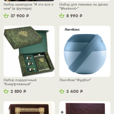
Набор шампуров "И это всё о
Набор для пикника на двоих
нем" (в футляре)
"Weekend+"
37 900
Р
8 990
Р
Набор подарочный
Ланчбокс"Фудбол"
"Камуфляжный"
2 850
Р
3 400
Р