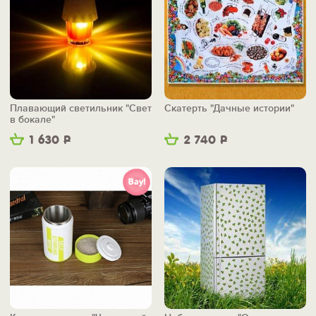
Плавающий светильник "Свет
Скатерть "Дачные истории"
в бокале"
1 630
Р
2 740
Р