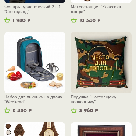
Фонарь туристический 2 в 1
Метеостанция "Классика
"Светодиод"
жанра"
1 980
Р
10 540
Р
Набор для пикника на двоих
Подушка "Настоящему
"Weekend"
полковнику"
8 450
Р
3 960
Р