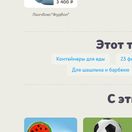
3 400
Р
Ланчбокс"Фудбол"
Этот 
Контейнеры для еды
23 ф
Для шашлыка и барбекю
С э