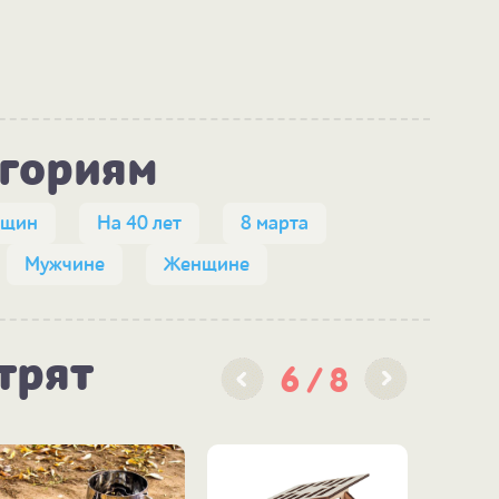
егориям
нщин
На 40 лет
8 марта
Мужчине
Женщине
трят
6
8