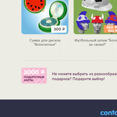
450
Р
1 800
Р
300
Р
800
Р
у-самому
Сумка для дисков
Футбольный шлем "Бол
"Аппетитная"
за своих!"
Не можете выбрать из разнообраз
подарков? Подарите выбор!
cont