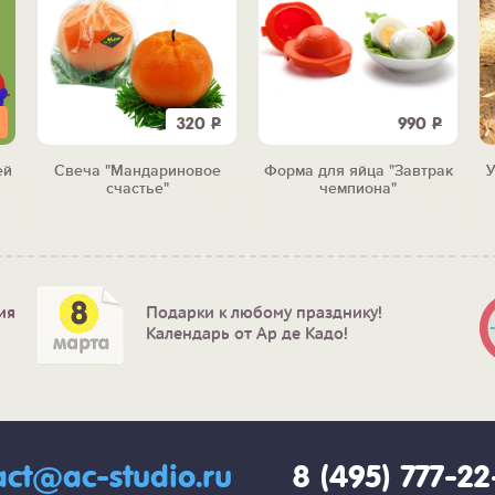
320
Р
990
Р
ей
Свеча "Мандариновое
Форма для яйца "Завтрак
У
счастье"
чемпиона"
ия
Подарки к любому празднику!
Календарь от Ар де Кадо!
act@ac-studio.ru
8 (495) 777-2