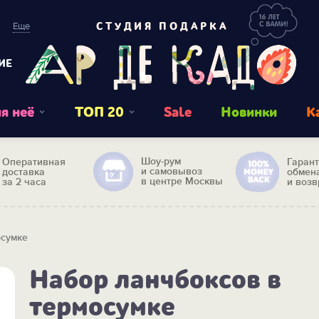
Еще
СТУДИЯ ПОДАРКА
ИЕ
я неё
ТОП 20
Sale
Новинки
К
Шоу-рум
Оперативная
Гаран
и самовывоз
доставка
обмен
в центре Москвы
за 2 часа
и возв
осумке
Набор ланчбоксов в
термосумке