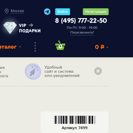
Москва
Войти
Регистрация
8 (495) 777-22-50
VIP
Пн-Пт: 9:00 - 19:00
ПОДАРКИ
Перезвонить?
аталог
0
0
Р
Удобный
тия
сайт и система
а
sms-уведомлений
рата
Артикул: 7499