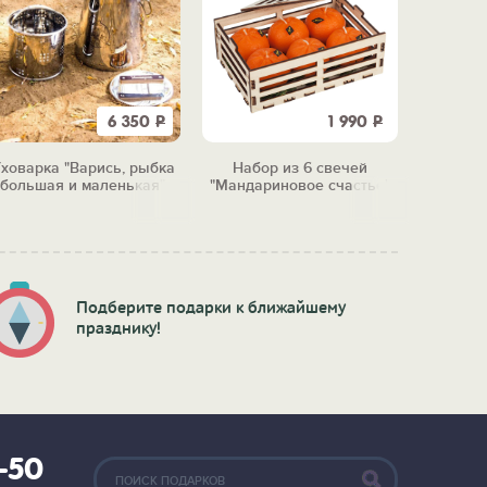
6 350
Р
1 990
Р
ховарка "Варись, рыбка
Набор из 6 свечей
Шар 
большая и маленькая"
"Мандариновое счастье"
Подберите подарки к ближайшему
празднику!
2-50