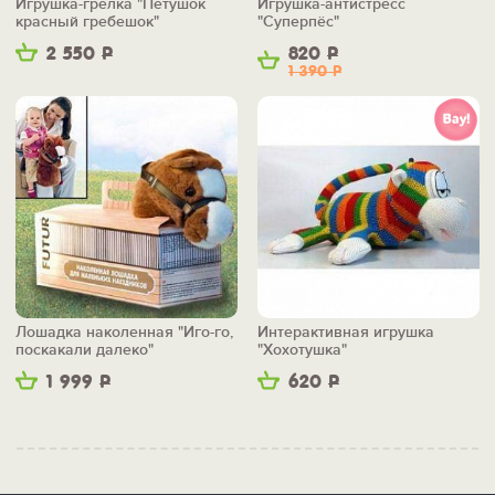
Игрушка-грелка "Петушок
Игрушка-антистресс
красный гребешок"
"Суперпёс"
2 550
Р
820
Р
1 390
Р
Лошадка наколенная "Иго-го,
Интерактивная игрушка
поскакали далеко"
"Хохотушка"
1 999
Р
620
Р