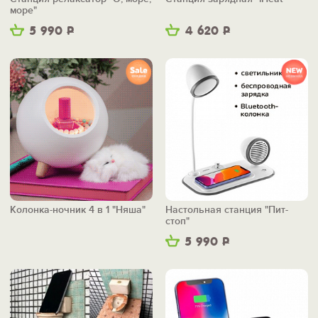
море"
5 990
Р
4 620
Р
Колонка-ночник 4 в 1 "Няша"
Настольная станция "Пит-
стоп"
5 990
Р