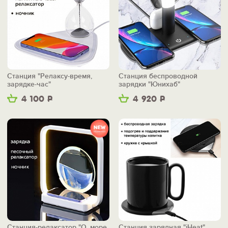
Станция "Релаксу-время,
Станция беспроводной
зарядке-час"
зарядки "Юнихаб"
4 100
Р
4 920
Р
Станция-релаксатор "О, море,
Станция зарядная "iHeat"