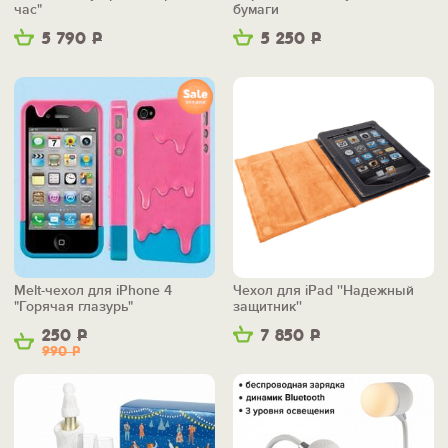
час"
бумаги
5 790
Р
5 250
Р
Melt-чехол для iPhone 4
Чехол для iPad ''Надежный
"Горячая глазурь"
защитник''
250
Р
7 850
Р
990
Р