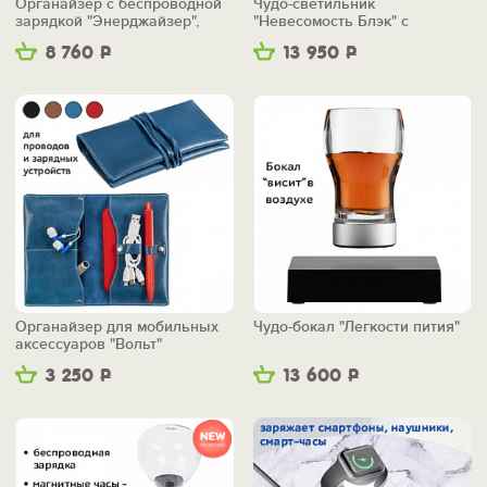
Органайзер с беспроводной
Чудо-светильник
зарядкой "Энерджайзер",
"Невесомость Блэк" с
вер.2
беспроводной зарядкой
8 760
Р
13 950
Р
Органайзер для мобильных
Чудо-бокал "Легкости пития"
аксессуаров "Вольт"
3 250
Р
13 600
Р