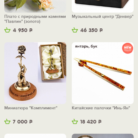
Плато с природными камнями
Музыкальный центр "Денвер"
"Павлин" (золото)
4 950
Р
46 350
Р
Миниатюра "Комплимент"
Китайские палочки "Инь-Ян"
7 000
Р
18 420
Р