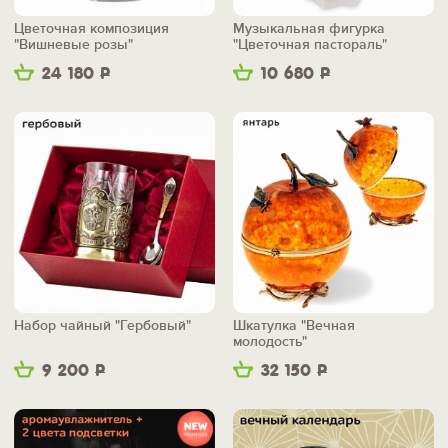
Цветочная композиция
Музыкальная фигурка
"Вишневые розы"
"Цветочная пастораль"
24 180
Р
10 680
Р
Набор чайный "Гербовый"
Шкатулка "Вечная
молодость"
9 200
Р
32 150
Р