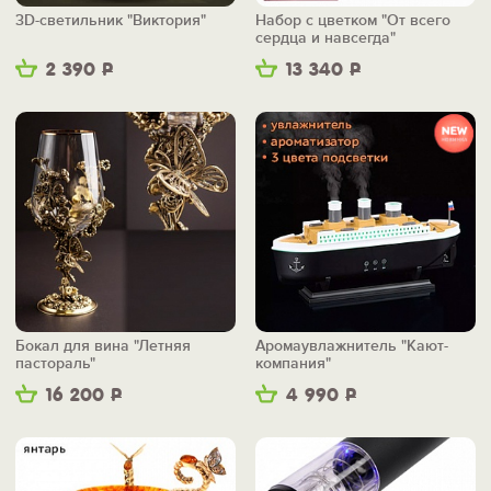
3D-светильник "Виктория"
Набор с цветком "От всего
сердца и навсегда"
2 390
Р
13 340
Р
Бокал для вина "Летняя
Аромаувлажнитель "Кают-
пастораль"
компания"
16 200
Р
4 990
Р