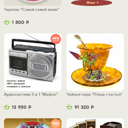
Тарелка "Самой-самой маме"
1 800
Р
Аудиосистема 5 в 1 "Мафон"
Чайная пара "Птица счастья"
13 950
Р
91 320
Р