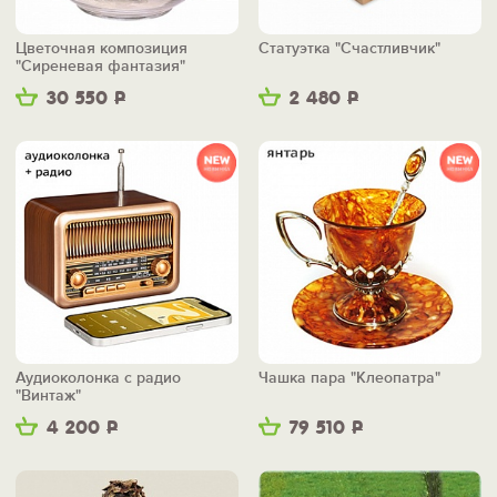
Цветочная композиция
Статуэтка "Счастливчик"
"Сиреневая фантазия"
30 550
Р
2 480
Р
Аудиоколонка с радио
Чашка пара "Клеопатра"
"Винтаж"
4 200
Р
79 510
Р