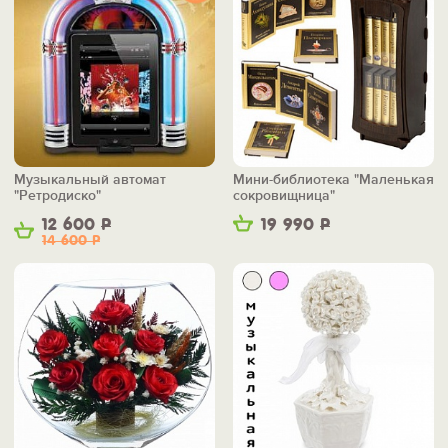
Музыкальный автомат
Мини-библиотека "Маленькая
"Ретродиско"
сокровищница"
12 600
Р
19 990
Р
14 600
Р