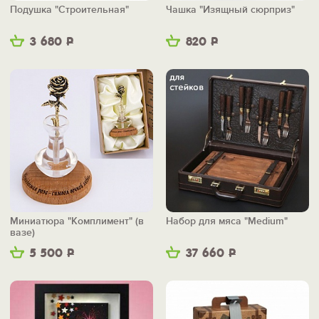
Подушка "Строительная"
Чашка "Изящный сюрприз"
3 680
Р
820
Р
Миниатюра "Комплимент" (в
Набор для мяса "Medium"
вазе)
5 500
Р
37 660
Р