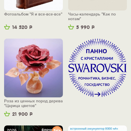
Фотоальбом "Я и все-все-все"
Часы-календарь "Как по
нотам"
14 520
Р
5 990
Р
Роза из ценных пород дерева
"Царица цветов"
21 900
Р