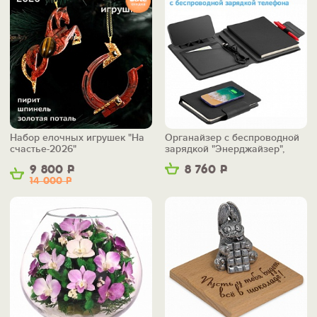
Набор елочных игрушек "На
Органайзер с беспроводной
счастье-2026"
зарядкой "Энерджайзер",
вер.2
9 800
Р
8 760
Р
14 000
Р