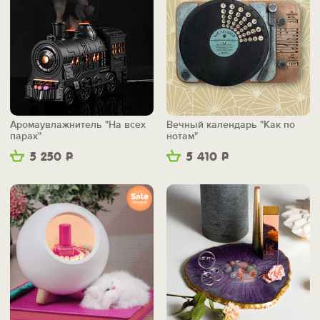
Аромаувлажнитель "На всех
Вечный календарь "Как по
парах"
нотам"
5 250
Р
5 410
Р