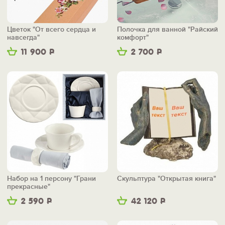
Цветок "От всего сердца и
Полочка для ванной "Райский
навсегда"
комфорт"
11 900
Р
2 700
Р
Набор на 1 персону "Грани
Скульптура "Открытая книга"
прекрасные"
2 590
Р
42 120
Р