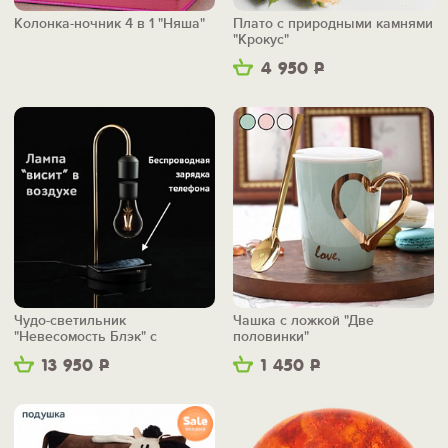
Колонка-ночник 4 в 1 "Няша"
Плато с природными камнями
"Крокус"
4 950
Р
Чудо-светильник
Чашка с ложкой "Две
"Невесомость Блэк" с
половинки"
беспроводной зарядкой
13 950
Р
1 450
Р