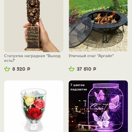
Статуэтка наградная "Выход
Уличный очаг "Аргайл"
есть!"
8 520
Р
37 810
Р