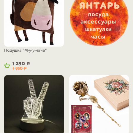
Подушка "М-у-у-чача"
1 390
Р
1 850
Р