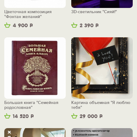
Цветочная композиция
3D-светильник "Сияй!"
"Фонтан желаний"
4 900
Р
2 390
Р
Большая книга "Семейная
Картина объемная "Я люблю
родословная"
тебя"
14 520
Р
29 000
Р