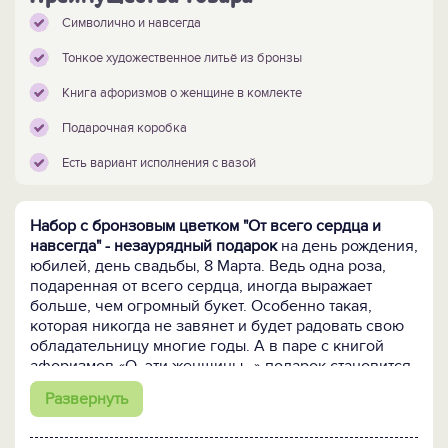
Символично и навсегда
Тонкое художественное литьё из бронзы
Книга афоризмов о женщине в комлекте
Подарочная коробка
Есть вариант исполнения с вазой
Набор с бронзовым цветком "От всего сердца и
навсегда" - незаурядный подарок
на день рождения,
юбилей, день свадьбы, 8 Марта. Ведь одна роза,
подаренная от всего сердца, иногда выражает
больше, чем огромный букет. Особенно такая,
которая никогда не завянет и будет радовать свою
обладательницу многие годы. А в паре с книгой
афоризмов «О, эти женщины…» подарок становится
поистине бесценным.
Развернуть
Существует красивая легенда о любви Мастера к
девушке.
Он подарил своей возлюбленной