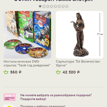
Ностальгическая DVD-
Скульптура "Её Величество
отрытка "Твой год рождения"
Удача"
560
Р
42 520
Р
Не можете выбрать из разнообразия подарков?
Подарите выбор!
Подарки к любому празднику!