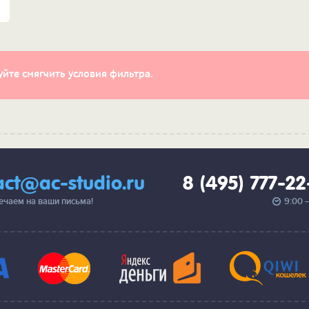
йте смягчить условия фильтра.
act@ac-studio.ru
8 (495) 777-2
вечаем на ваши письма!
9:00 