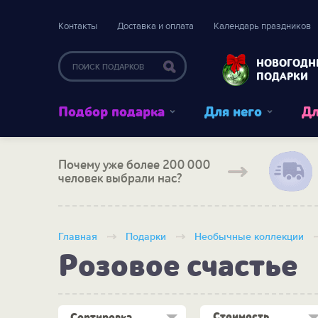
Контакты
Доставка и оплата
Календарь праздников
НОВОГОДН
ПОДАРКИ
Подбор подарка
Для него
Дл
Почему уже более 200 000
человек выбрали нас?
Главная
Подарки
Необычные коллекции
Розовое счастье
Стоимость
Сортировка