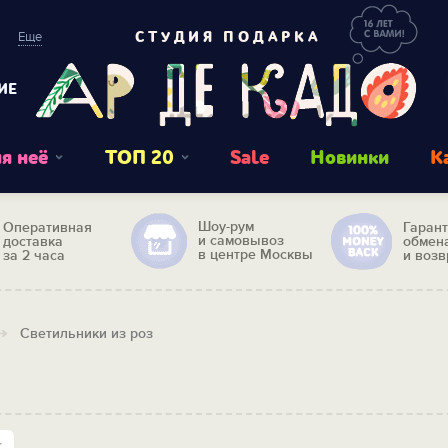
Еще
СТУДИЯ ПОДАРКА
ИЕ
я неё
ТОП 20
Sale
Новинки
К
Шоу-рум
Оперативная
Гаран
и самовывоз
доставка
обмен
в центре Москвы
за 2 часа
и возв
Светильники из роз