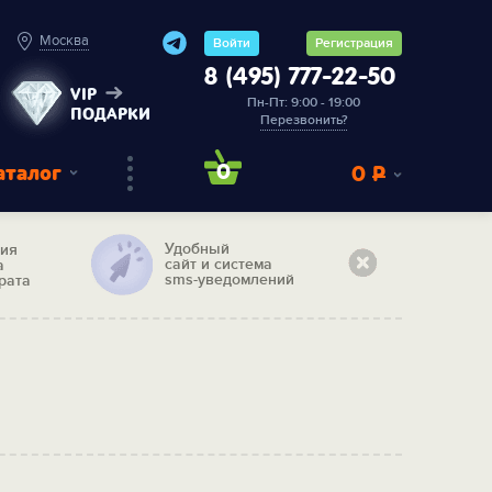
Москва
Войти
Регистрация
8 (495) 777-22-50
VIP
Пн-Пт: 9:00 - 19:00
ПОДАРКИ
Перезвонить?
аталог
0
0
Р
Удобный
тия
сайт и система
а
sms-уведомлений
рата