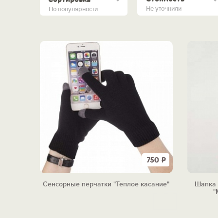
Не уточнили
По популярности
750
Р
Сенсорные перчатки "Теплое касание"
Шапка 
"