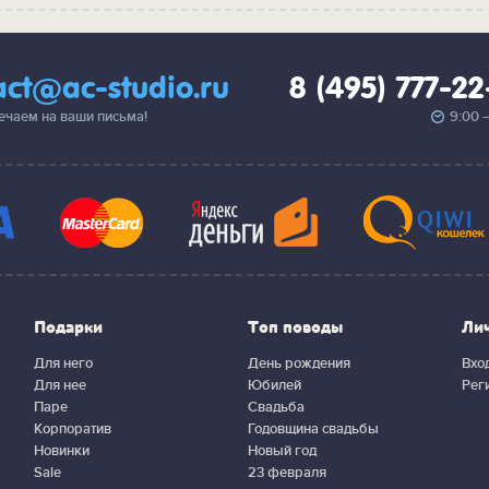
act@ac-studio.ru
8 (495) 777-2
вечаем на ваши письма!
9:00 
Подарки
Топ поводы
Ли
Для него
День рождения
Вхо
Для нее
Юбилей
Рег
Паре
Свадьба
Корпоратив
Годовщина свадьбы
Новинки
Новый год
Sale
23 февраля