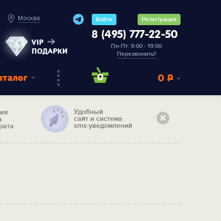
Москва
Войти
Регистрация
8 (495) 777-22-50
VIP
Пн-Пт: 9:00 - 19:00
ПОДАРКИ
Перезвонить?
аталог
0
0
Р
Удобный
тия
сайт и система
а
sms-уведомлений
рата