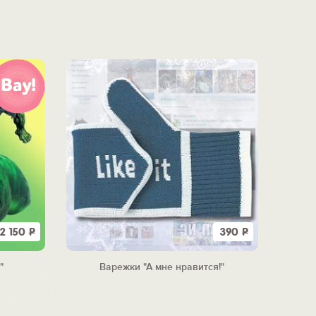
2 150
Р
390
Р
"
Варежки "А мне нравится!"