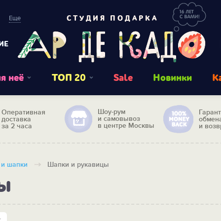
Еще
СТУДИЯ ПОДАРКА
ИЕ
я неё
ТОП 20
Sale
Новинки
К
Шоу-рум
Оперативная
Гаран
и самовывоз
доставка
обмен
в центре Москвы
за 2 часа
и возв
 и шапки
Шапки и рукавицы
ы