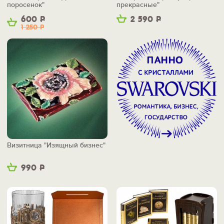
поросенок"
прекрасные"
600
Р
2 590
Р
1 250
Р
Визитница "Изящный бизнес"
990
Р