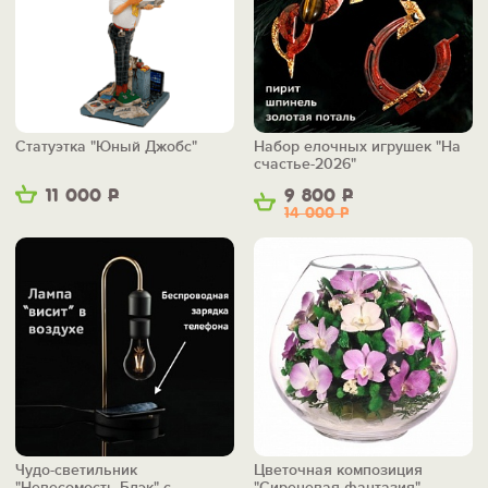
Статуэтка "Юный Джобс"
Набор елочных игрушек "На
счастье-2026"
11 000
Р
9 800
Р
14 000
Р
Чудо-светильник
Цветочная композиция
"Невесомость Блэк" с
"Сиреневая фантазия"