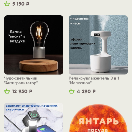
5 150
Р
Чудо-светильник
Релакс-увлажнитель 3 в 1
"Антигравитатор"
"Иллюзион"
12 950
Р
4 290
Р