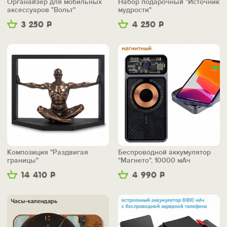
Органайзер для мобильных
Набор подарочный "Источник
аксессуаров "Вольт"
мудрости"
3 250
Р
4 250
Р
Композиция "Раздвигая
Беспроводной аккумулятор
границы"
"Магнето", 10000 мАч
14 410
Р
4 990
Р