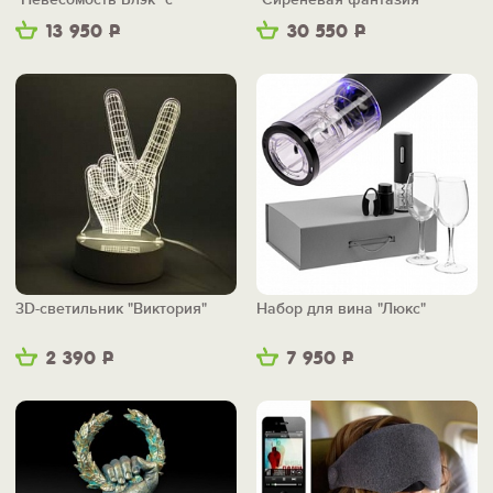
беспроводной зарядкой
13 950
Р
30 550
Р
3D-светильник "Виктория"
Набор для вина "Люкс"
2 390
Р
7 950
Р