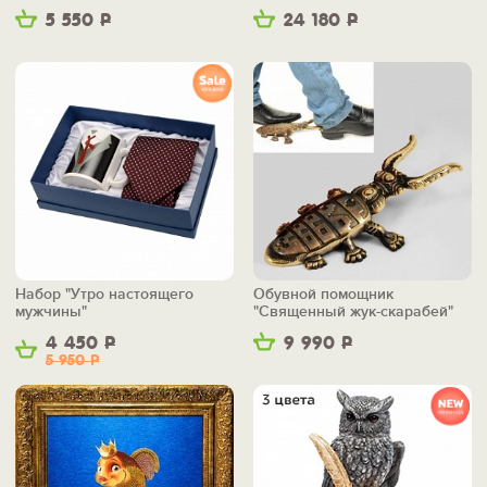
5 550
Р
24 180
Р
Набор "Утро настоящего
Обувной помощник
мужчины"
"Священный жук-скарабей"
4 450
Р
9 990
Р
5 950
Р