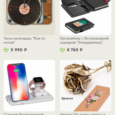
Часы-календарь "Как по
Органайзер с беспроводной
нотам"
зарядкой "Энерджайзер",
вер.2
5 990
Р
8 760
Р
Станция беспроводной
Цветок "От всего сердца и