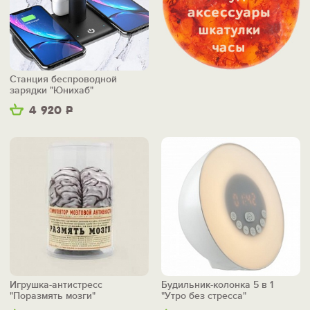
Станция беспроводной
зарядки "Юнихаб"
4 920
Р
Игрушка-антистресс
Будильник-колонка 5 в 1
"Поразмять мозги"
"Утро без стресса"