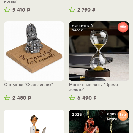
нотам"
5 410
Р
2 790
Р
Статуэтка "Счастливчик"
Магнитные часы "Время -
золото"
2 480
Р
6 490
Р