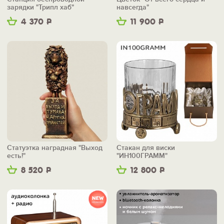
зарядки "Трипл хаб"
навсегда"
4 370
Р
11 900
Р
Статуэтка наградная "Выход
Стакан для виски
есть!"
"ИН100ГРАММ"
8 520
Р
12 800
Р