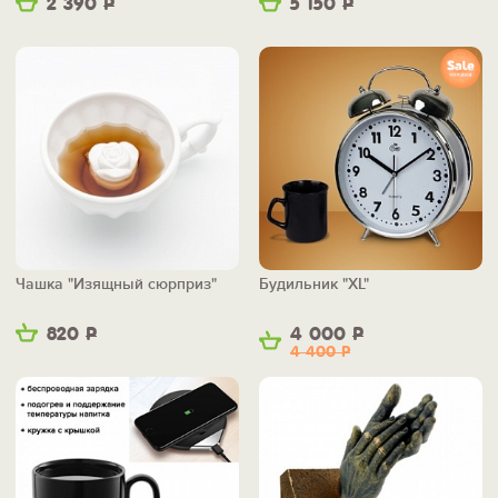
2 390
Р
5 150
Р
Чашка "Изящный сюрприз"
Будильник "XL"
820
Р
4 000
Р
4 400
Р