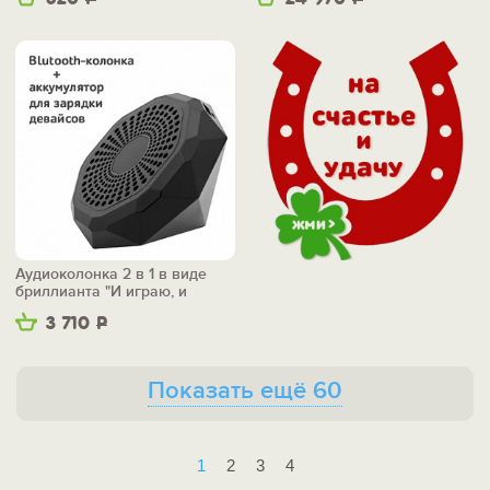
Аудиоколонка 2 в 1 в виде
бриллианта "И играю, и
заряжаю"
3 710
Р
Показать ещё 60
1
2
3
4