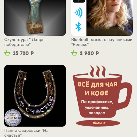
Скульптура " Лавры-
Bluetooth-маска с наушниками
победителю"
"Релакс"
35 720
Р
2 960
Р
Панно Сваровски "На
счастье"