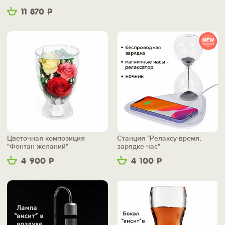
11 870
Р
Цветочная композиция
Станция "Релаксу-время,
"Фонтан желаний"
зарядке-час"
4 900
Р
4 100
Р