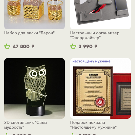
Набор для виски "Барон"
Настольный органайзер
"Энерджайзер"
47 800
Р
3 990
Р
3D-светильник "Сама
Подарок-похвала
мудрость"
"Настоящему мужчине"