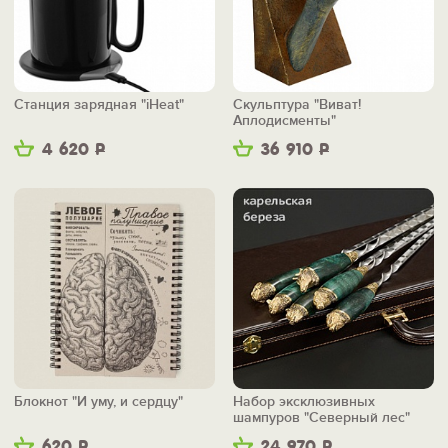
Станция зарядная "iHeat"
Скульптура "Виват!
Аплодисменты"
4 620
Р
36 910
Р
Блокнот "И уму, и сердцу"
Набор эксклюзивных
шампуров "Северный лес"
620
Р
24 970
Р