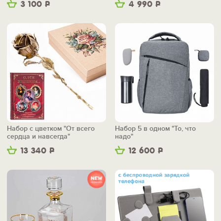
3 100
Р
4 990
Р
Набор с цветком "От всего
Набор 5 в одном "То, что
сердца и навсегда"
надо"
13 340
Р
12 600
Р