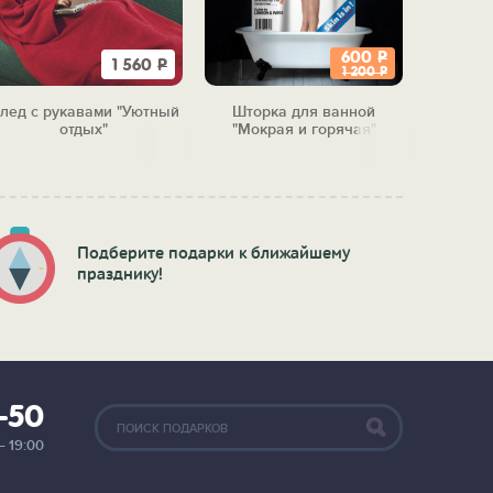
600
Р
1 560
Р
1 200
Р
лед с рукавами "Уютный
Шторка для ванной
Ключница
отдых"
"Мокрая и горячая"
Подберите подарки к ближайшему
празднику!
2-50
— 19:00