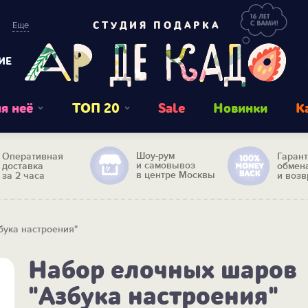
Еще
СТУДИЯ ПОДАРКА
ИЕ
я неё
ТОП 20
Sale
Новинки
К
Шоу-рум
Оперативная
Гаран
и самовывоз
доставка
обмен
в центре Москвы
за 2 часа
и возв
бука настроения"
Набор елочных шаров
"Азбука настроения"