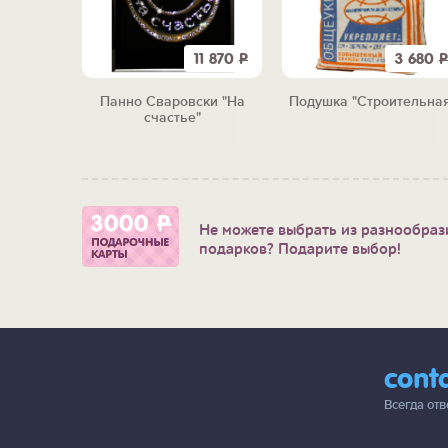
2 390
Р
11 870
Р
3 680
Р
В лунном
Панно Сваровски "На
Подушка "Строительная
счастье"
Не можете выбрать из разнообраз
подарков? Подарите выбор!
cont
Всегда от