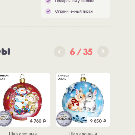
Подарочная упаковка
Ограниченный тираж
ры
6
35
4 760
Р
9 850
Р
Шар елочный
Шар елочный
Н