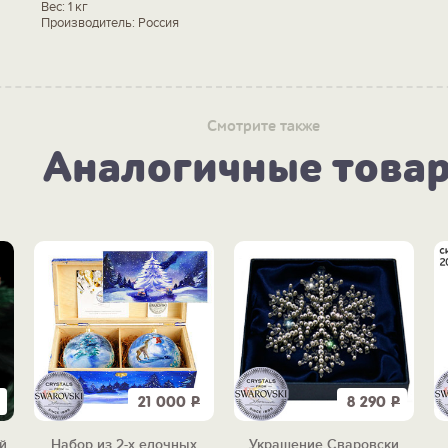
Вес: 1 кг
Производитель: Россия
Смотрите также
Аналогичные това
21 000
Р
8 290
Р
й
Набор из 2-х елочных
Украшение Сваровски