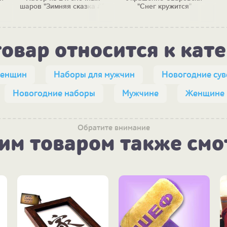
шаров "Зимняя сказка #1"
"Снег кружится"
товар относится к кат
женщин
Наборы для мужчин
Новогодние су
Новогодние наборы
Мужчине
Женщине
Обратите внимание
тим товаром также смо