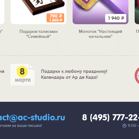
790
Р
1 940
Р
1 260
Р
"
Подарок-талисман
Молоток "Настоящий
П
"Семейный"
начальник"
ия
Подарки к любому празднику!
Календарь от Ар де Кадо!
act@ac-studio.ru
8 (495) 777-2
вечаем на ваши письма!
9:00 