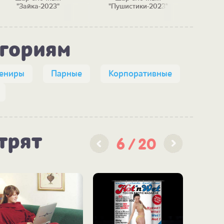
"Зайка-2023"
"Пушистики-2023"
"Необы
егориям
вениры
Парные
Корпоративные
трят
6
20