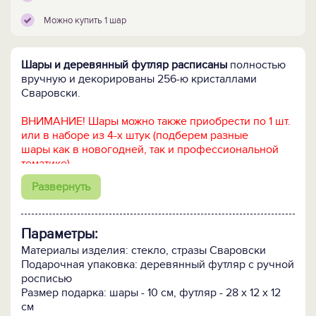
Можно купить 1 шар
Шары и деревянный футляр расписаны
полностью
вручную и декорированы 256-ю кристаллами
Сваровски.
ВНИМАНИЕ! Шары можно также приобрести по 1 шт.
или в наборе из 4-х штук (подберем разные
шары как в новогодней, так и профессиональной
тематике).
Развернуть
ПОСМОТРИТЕ ЕЩЕ:
-
Все елочные шары и украшения >>
-
Все подарки с новогодней символикой >>
Параметры:
Материалы изделия: стекло, стразы Сваровски
Подарочная упаковка: деревянный футляр с ручной
росписью
Размер подарка: шары - 10 см, футляр - 28 х 12 х 12
см