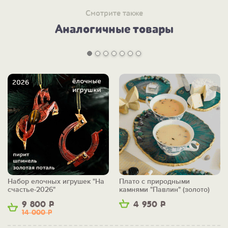
Смотрите также
Аналогичные товары
Набор елочных игрушек "На
Плато с природными
счастье-2026"
камнями "Павлин" (золото)
9 800
Р
4 950
Р
14 000
Р