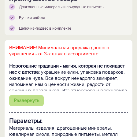
Драгоценные минералы и природные пигменты
Ручная работа
Цепочка-подвес в комплекте
ВНИМАНИЕ! Минимальная продажа данного
украшения - от 3-х штук в ассортименте.
Новогодние традиции - магия, которая не покидает
нас с детства:
украшение ёлки, упаковка подарков,
ожидание чуда. Всё вокруг ненадолго замирает,
напоминая нам о ценности жизни, радости от
семейных праздников. Эта атмосфера и вдохновила
создателей елочных игрушек из ювелирной смолы
Развернуть
с природными пигментами, инкрустированных
драгоценными минералами -
аместистом, горным
хрусталем и обсидианом.
Параметры:
Елочная игрушка из коллекции "Арт-стоун"
Материалы изделия: драгоценные минералы,
упакована в бархатный мешочек и дополнена
ювелирная смола, природные пигменты, металл