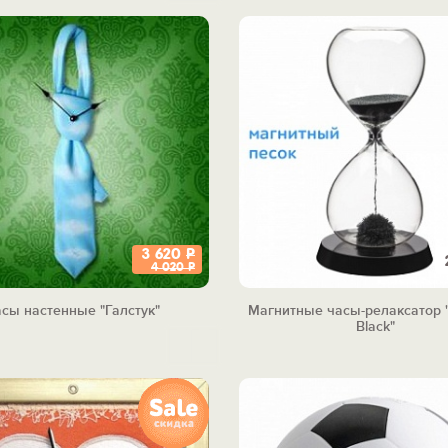
3 620
Р
4 020
Р
сы настенные "Галстук"
Магнитные часы-релаксатор
Black"