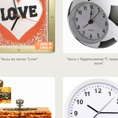
1 600
Р
2 800
Р
Часы из песка "Love"
Часы с будильником "С пра
ноги"