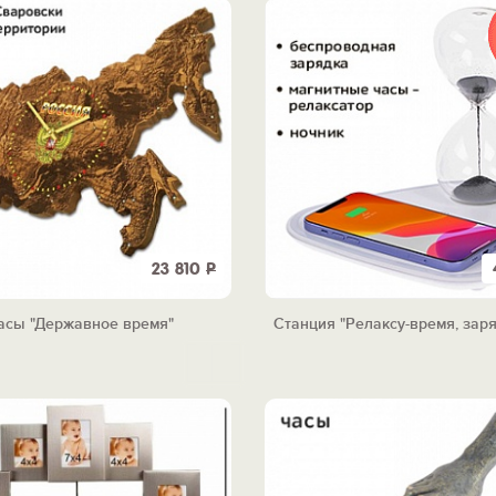
23 810
Р
асы "Державное время"
Станция "Релаксу-время, заря