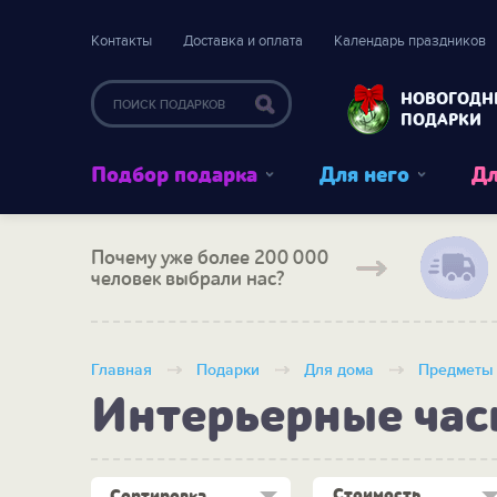
Контакты
Доставка и оплата
Календарь праздников
НОВОГОДН
ПОДАРКИ
Подбор подарка
Для него
Дл
Почему уже более 200 000
человек выбрали нас?
Главная
Подарки
Для дома
Предметы 
Интерьерные час
Стоимость
Сортировка