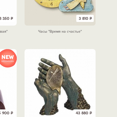
8 350
Р
3 810
Р
овая"
Часы "Время на счастье"
5 900
Р
43 880
Р