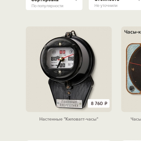
Не уточнили
По популярности
8 760
Р
Настенные "Киловатт-часы"
Часы