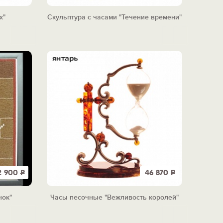
х"
Скульптура с часами "Течение времени"
2 900
Р
46 870
Р
нок"
Часы песочные "Вежливость королей"