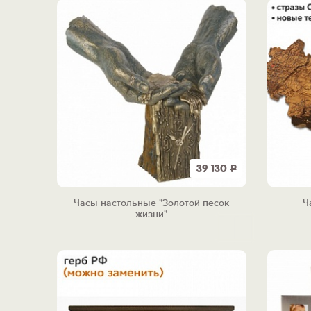
39 130
Р
Часы настольные "Золотой песок
Ч
жизни"