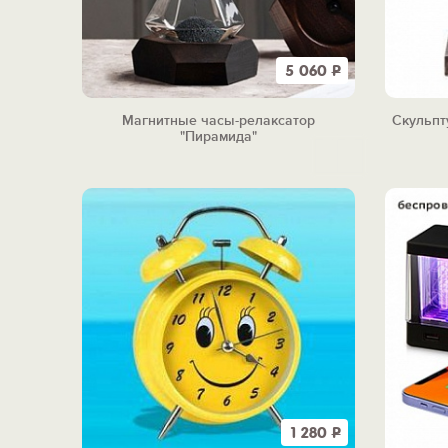
5 060
Р
Магнитные часы-релаксатор
Скульпт
"Пирамида"
1 280
Р