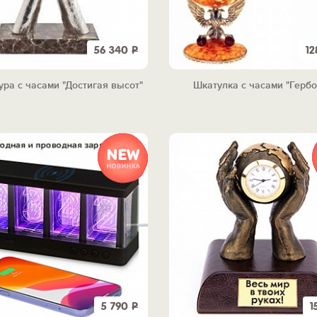
56 340
Р
12
ура с часами "Достигая высот"
Шкатулка с часами "Герб
5 790
Р
1