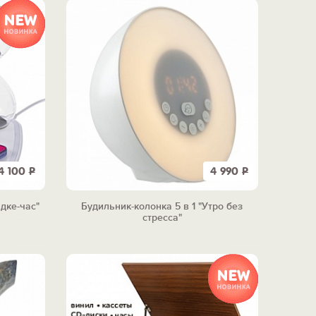
4 100
Р
4 990
Р
дке-час"
Будильник-колонка 5 в 1 "Утро без
стресса"