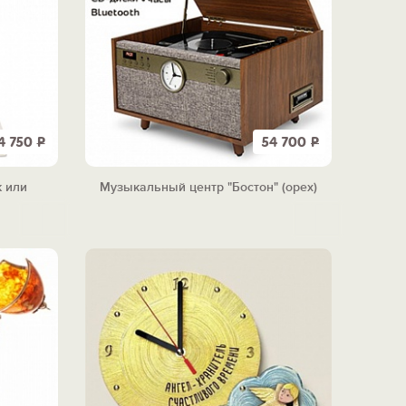
4 750
Р
54 700
Р
 или
Музыкальный центр "Бостон" (орех)