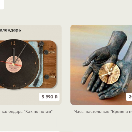
5 990
Р
3
-календарь "Как по нотам"
Часы настольные "Время в п