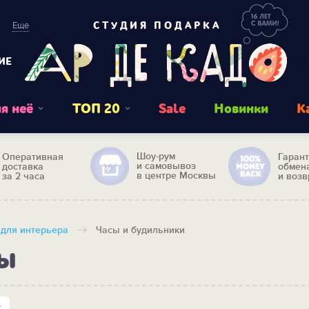
Еще
СТУДИЯ ПОДАРКА
ИЕ
я неё
ТОП 20
Sale
Новинки
К
Шоу-рум
Оперативная
Гаран
и самовывоз
доставка
обмен
в центре Москвы
за 2 часа
и возв
для интерьера
Часы и будильники
ы