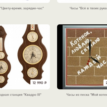
"Цвету-время, зарядке-час"
Часы "Всё в твоих рука
12 990
Р
одная станция "Квадро III"
Часы из песка "Мой коте