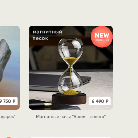
9 750
Р
6 490
Р
одарок"
Магнитные часы "Время - золото"