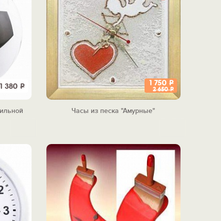
1 750
Р
1 380
Р
2 650
Р
вильной
Часы из песка "Амурные"