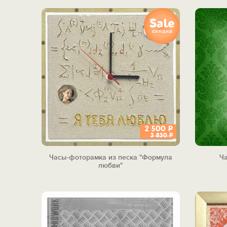
2 500
Р
3 830
Р
Часы-фоторамка из песка "Формула
Ча
любви"