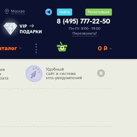
Москва
Войти
Регистрация
8 (495) 777-22-50
VIP
Пн-Пт: 9:00 - 19:00
ПОДАРКИ
Перезвонить?
аталог
0
0
Р
Удобный
тия
сайт и система
а
sms-уведомлений
рата